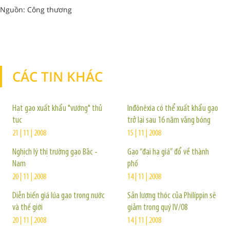
Nguồn: Công thương
CÁC TIN KHÁC
TIN KHÁC
Hạt gạo xuất khẩu "vướng" thủ
Inđônêxia có thể xuất khẩu gạo
tục
trở lại sau 16 năm vắng bóng
21 | 11 | 2008
15 | 11 | 2008
Nghịch lý thị trường gạo Bắc -
Gạo “đại hạ giá” đổ về thành
Nam
phố
20 | 11 | 2008
14 | 11 | 2008
Diễn biến giá lúa gạo trong nước
Sản lượng thóc của Philíppin sẽ
và thế giới
giảm trong quý IV/08
20 | 11 | 2008
14 | 11 | 2008