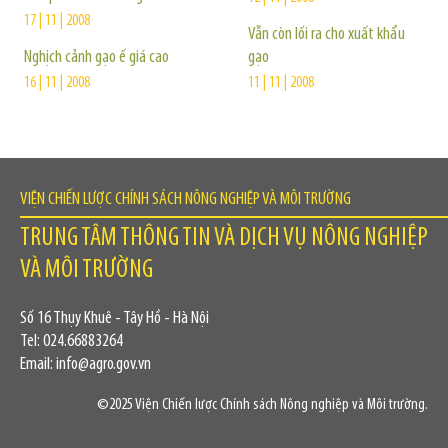
17 | 11 | 2008
Vẫn còn lối ra cho xuất khẩu
Nghịch cảnh gạo ế giá cao
gạo
16 | 11 | 2008
11 | 11 | 2008
VIỆN CHIẾN LƯỢC CHÍNH SÁCH NÔNG NGHIỆP VÀ MÔI TRƯỜNG
TRUNG TÂM THÔNG TIN VÀ DỊCH VỤ NÔNG NGHIỆP
VÀ MÔI TRƯỜNG
Số 16 Thụy Khuê - Tây Hồ - Hà Nội
Tel: 024.66883264
Email: info@agro.gov.vn
©2025 Viện Chiến lược Chính sách Nông nghiệp và Môi trường.