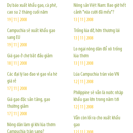
Dự báo xuất khẩu gạo, cà phê,
Nông sản Việt Nam: Bao giờ hết
cao su 2 tháng cuối năm
cảnh "vừa cười đã mếu"?
19 | 11 | 2008
13 | 11 | 2008
Campuchia sẽ xuất khẩu gạo
Trồng lúa dở, hờn thương lái
sang EU
13 | 11 | 2008
19 | 11 | 2008
Lo ngại nông dân đổ xô trồng
Giá gạo ở chợ bắt đầu giảm
lúa thơm
18 | 11 | 2008
13 | 11 | 2008
Các đại lý lao đao vì gạo vỉa hè
Lúa Campuchia tràn vào VN
giá rẻ
12 | 11 | 2008
17 | 11 | 2008
Philippine sẽ vẫn là nước nhập
Giá gạo đặc sản tăng, gạo
khẩu gạo lớn trong năm tới
thường giảm
12 | 11 | 2008
17 | 11 | 2008
Vẫn còn lối ra cho xuất khẩu
Nông dân làm gì khi lúa thơm
gạo
Campuchia tràn sang?
12 | 11 | 2008