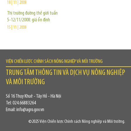
18 | 11 | 2008
Thị trường đường thế giới tuần
5-12/11/2008: giá ổn định
15 | 11 | 2008
VIỆN CHIẾN LƯỢC CHÍNH SÁCH NÔNG NGHIỆP VÀ MÔI TRƯỜNG
TRUNG TÂM THÔNG TIN VÀ DỊCH VỤ NÔNG NGHIỆP
VÀ MÔI TRƯỜNG
Số 16 Thụy Khuê - Tây Hồ - Hà Nội
Tel: 024.66883264
Email: info@agro.gov.vn
©2025 Viện Chiến lược Chính sách Nông nghiệp và Môi trường.