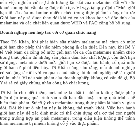
nên việc nghiên cứu sự ảnh hưởng lâu dài của melamine đối với sức
khoẻ con người vẫn đang được tiếp tục. Vì vậy, tại quy định: “Mức giới
hạn tối đa của melamine nhiễm chéo trong thực phẩm” cũng nêu rõ:
Giới hạn này sẽ được thay đổi khi có cơ sở khoa học về độc tính của
melamine và các chất liên quan được WHO và FAO công bố bổ sung.
Doanh nghiệp nên hợp tác với cơ quan chức năng
Theo TS Khẩn, khi phát hiện sữa nhiễm melamine mà chưa có mức
giới hạn cho phép thì việc niêm phong là cần thiết. Đến nay, khi Bộ Y
tế Việt Nam đã công bố mức giới hạn tối đa của melamine nhiễm chéo
trong thực phẩm thì những sản phẩm đảm bảo chất lượng, còn thời hạn
sử dụng, melamine dưới mức giới hạn sẽ được lưu hành, số quá mức
giới hạn sẽ phải tiêu hủy. TS Khẩn cũng cho rằng, nếu doanh nghiệp
có sự cộng tác tốt với cơ quan chức năng thì doanh nghiệp sẽ là người
có lợi nhất. Vì nếu sản phẩm của doanh nghiệp không có vấn đề gì, Bộ
Y tế sẽ có giấy chứng nhận công bố chất lượng.
TS Khẩn cho biết thêm, melamine là chất ô nhiễm không được phép
hiện diện trong quá trình sản xuất ban đầu hoặc trong quá trình chế
biến thực phẩm. Sự cố ý cho melamine trong thực phẩm là hành vi gian
dối. Đôi khi sự ô nhiễm này là không thể tránh khỏi. Việc ban hành
giới hạn này để xác định mức có thể chịu đựng của cơ thể con người
trong trường hợp ăn phải melamine, trong điều kiện không thể tránh
khỏi melamine bị nhiễm không cố ý vào thực phẩm.