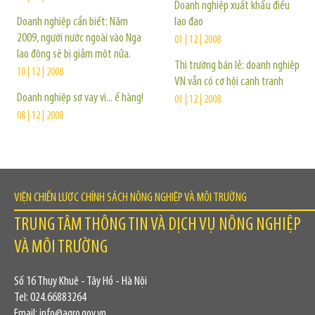
Doanh nghiệp xuất khẩu điều
Doanh nghiệp cần biết: Năm
lao đao
2009, người nước ngoài vào Nga
01 | 12 | 2008
lao động sẽ bị giảm một nửa.
Thị trường bán lẻ: doanh nghiệp
10 | 12 | 2008
VN vẫn có cơ hội cạnh tranh
Doanh nghiệp sợ vay vì... ế hàng!
01 | 12 | 2008
08 | 12 | 2008
VIỆN CHIẾN LƯỢC CHÍNH SÁCH NÔNG NGHIỆP VÀ MÔI TRƯỜNG
TRUNG TÂM THÔNG TIN VÀ DỊCH VỤ NÔNG NGHIỆP
VÀ MÔI TRƯỜNG
Số 16 Thụy Khuê - Tây Hồ - Hà Nội
Tel: 024.66883264
Email: info@agro.gov.vn