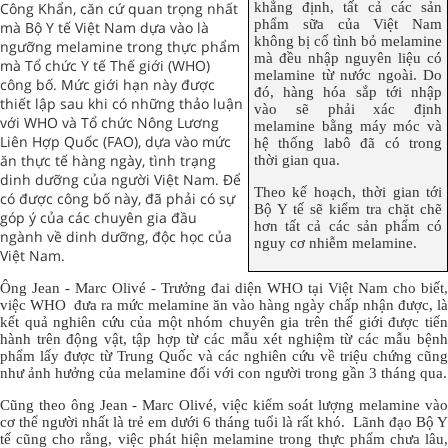
khẳng định, tất cả các sản
Công Khẩn, căn cứ quan trọng nhất
phẩm sữa của Việt Nam
mà Bộ Y tế Việt Nam dựa vào là
không bị cố tình bỏ melamine
ngưỡng melamine trong thực phẩm
mà đều nhập nguyên liệu có
mà Tổ chức Y tế Thế giới (WHO)
melamine từ nước ngoài. Do
công bố. Mức giới hạn này được
đó, hàng hóa sắp tới nhập
thiết lập sau khi có những thảo luận
vào sẽ phải xác định
với WHO và Tổ chức Nông Lương
melamine bằng máy móc và
Liên Hợp Quốc (FAO), dựa vào mức
hệ thống labô đã có trong
ăn thực tế hàng ngày, tình trạng
thời gian qua.
dinh dưỡng của người Việt Nam. Để
Theo kế hoạch, thời gian tới
có được công bố này, đã phải có sự
Bộ Y tế sẽ kiểm tra chặt chẽ
góp ý của các chuyên gia đầu
hơn tất cả các sản phẩm có
ngành về dinh dưỡng, độc học của
nguy cơ nhiễm melamine.
Việt Nam.
Ông Jean - Marc Olivé - Trưởng đai diện WHO tại Việt Nam cho biết,
việc WHO đưa ra mức melamine ăn vào hàng ngày chấp nhận được, là
kết quả nghiên cứu của một nhóm chuyên gia trên thế giới được tiến
hành trên động vật, tập hợp từ các mẫu xét nghiệm từ các mẫu bệnh
phẩm lấy được từ Trung Quốc và các nghiên cứu về triệu chứng cũng
như ảnh hưởng của melamine đối với con người trong gần 3 tháng qua.
Cũng theo ông Jean - Marc Olivé, việc kiểm soát lượng melamine vào
cơ thể người nhất là trẻ em dưới 6 tháng tuổi là rất khó. Lãnh đạo Bộ Y
tế cũng cho rằng, việc phát hiện melamine trong thực phẩm chưa lâu,