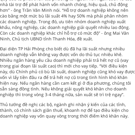
nhà tài trợ để phát hành vốn nhanh chóng, hiệu quả, chủ động
hơn” - ông Trần Văn Minh nói. “Hỗ trợ doanh nghiệp không nên
cào bằng một mức bù lãi suất 4% hay 50% mà phải phân nhóm
các doanh nghiệp. Trong đó, ưu tiên nhóm doanh nghiệp xuất
khẩu, nông nghiệp, các doanh nghiệp giải quyết nhiều lao động.
Còn các doanh nghiệp khác chỉ hỗ trợ có mức độ” - ông Mai Văn
Ninh, Chủ tịch UBND tỉnh Thanh Hóa, đề xuất.
Đại diện TP Hải Phòng cho biết dù đã hạ lãi suất nhưng nhiều
doanh nghiệp vẫn không vay được vốn do thủ tục nhiêu khê.
Nhiều ngân hàng yêu cầu doanh nghiệp phải trả hết nợ cũ (vay
trong giai đoạn lãi suất cao) thì mới cho vay tiếp. “Với điều kiện
này, dù Chính phủ có bù lãi suất, doanh nghiệp cũng khó vay được
vốn vì lấy tiền đâu ra để trả hết nợ cũ trong tình hình khó khăn
hiện nay. Nếu ngân hàng cần cam kết gì ở địa phương, chúng tôi
sẵn sàng đồng tình. Nếu không giải quyết khó khăn cho doanh
nghiệp thì trong vòng 3-4 tháng nữa, sản xuất sẽ trì trệ ngay”.
Thủ tướng đề nghị các bộ, ngành ghi nhận ý kiến của các tỉnh,
thành, có chính sách giãn thuế, khoanh nợ để tạo điều kiện cho
doanh nghiệp vay vốn quay vòng trong thời điểm khó khăn này.