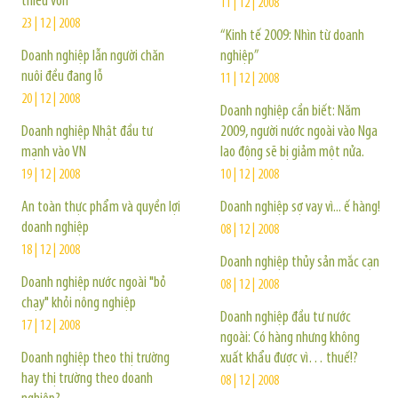
thiếu vốn
11 | 12 | 2008
23 | 12 | 2008
“Kinh tế 2009: Nhìn từ doanh
Doanh nghiệp lẫn người chăn
nghiệp”
nuôi đều đang lỗ
11 | 12 | 2008
20 | 12 | 2008
Doanh nghiệp cần biết: Năm
Doanh nghiệp Nhật đầu tư
2009, người nước ngoài vào Nga
mạnh vào VN
lao động sẽ bị giảm một nửa.
19 | 12 | 2008
10 | 12 | 2008
An toàn thực phẩm và quyền lợi
Doanh nghiệp sợ vay vì... ế hàng!
doanh nghiệp
08 | 12 | 2008
18 | 12 | 2008
Doanh nghiệp thủy sản mắc cạn
Doanh nghiệp nước ngoài "bỏ
08 | 12 | 2008
chạy" khỏi nông nghiệp
Doanh nghiệp đầu tư nước
17 | 12 | 2008
ngoài: Có hàng nhưng không
Doanh nghiệp theo thị trường
xuất khẩu được vì… thuế!?
hay thị trường theo doanh
08 | 12 | 2008