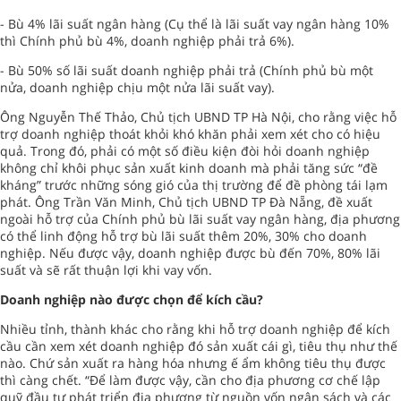
- Bù 4% lãi suất ngân hàng (Cụ thể là lãi suất vay ngân hàng 10%
thì Chính phủ bù 4%, doanh nghiệp phải trả 6%).
- Bù 50% số lãi suất doanh nghiệp phải trả (Chính phủ bù một
nửa, doanh nghiệp chịu một nửa lãi suất vay).
Ông Nguyễn Thế Thảo, Chủ tịch UBND TP Hà Nội, cho rằng việc hỗ
trợ doanh nghiệp thoát khỏi khó khăn phải xem xét cho có hiệu
quả. Trong đó, phải có một số điều kiện đòi hỏi doanh nghiệp
không chỉ khôi phục sản xuất kinh doanh mà phải tăng sức “đề
kháng” trước những sóng gió của thị trường để đề phòng tái lạm
phát. Ông Trần Văn Minh, Chủ tịch UBND TP Đà Nẵng, đề xuất
ngoài hỗ trợ của Chính phủ bù lãi suất vay ngân hàng, địa phương
có thể linh động hỗ trợ bù lãi suất thêm 20%, 30% cho doanh
nghiệp. Nếu được vậy, doanh nghiệp được bù đến 70%, 80% lãi
suất và sẽ rất thuận lợi khi vay vốn.
Doanh nghiệp nào được chọn để kích cầu?
Nhiều tỉnh, thành khác cho rằng khi hỗ trợ doanh nghiệp để kích
cầu cần xem xét doanh nghiệp đó sản xuất cái gì, tiêu thụ như thế
nào. Chứ sản xuất ra hàng hóa nhưng ế ẩm không tiêu thụ được
thì càng chết. “Để làm được vậy, cần cho địa phương cơ chế lập
quỹ đầu tư phát triển địa phương từ nguồn vốn ngân sách và các