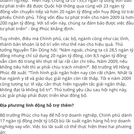
doanh nghiệp. “Hiện nay, chúng ta có 155,3 ngàn tỷ đồng vốn đầu
tư phát triển đã được Quốc hội thông qua cùng với 23 ngàn tỷ
đồng vốn chuyển tiếp và hơn 20 ngàn tỷ đồng vốn huy động từ trái
phiếu Chính phủ. Tổng vốn đầu tư phát triển cho năm 2009 là hơn
200 ngàn tỷ đồng. Với số vốn này, chúng ta đảm bảo được việc đầu
tư phát triển” - ông Phúc khẳng định.
Tuy nhiên, điều mà Chính phủ, các bộ, ngành cũng như các tỉnh,
thành băn khoăn là bố trí vốn như thế nào cho hiệu quả. Thủ
tướng Nguyễn Tấn Dũng hỏi: “Năm ngoái, chúng ta có 28,5 ngàn tỷ
đồng nhưng chỉ sử dụng 20 ngàn tỷ đồng, còn 8,5 ngàn tỷ đồng
vẫn cầm đó trong khi thực tế lại rất cần chi tiêu. Năm 2009, nếu
không tiêu hết thì ai phải chịu trách nhiệm?”. Bộ trưởng Võ Hồng
Phúc đề xuất: “Tình hình giải ngân hiện nay còn rất chậm. Nhất là
hai ngành y tế và giáo dục giải ngân còn rất thấp. Tôi e năm 2009
cũng tương tự. Vì vậy, cần thực hiện nguyên tắc giải ngân thấp,
không đạt là không bố trí”. Thủ tướng yêu cầu sau hội nghị này,
các giải pháp phải được triển khai đồng bộ.
Địa phương linh động hỗ trợ thêm?
Bộ trưởng Phúc cho hay để hỗ trợ doanh nghiệp, Chính phủ dành
17 ngàn tỷ đồng (một tỷ USD) bù lãi suất ngân hàng hỗ trợ doanh
nghiệp vay vốn. Việc bù lãi suất có thể thực hiện theo hai phương
án: