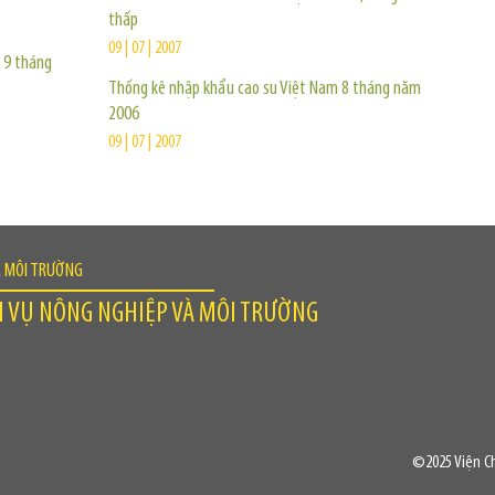
thấp
09 | 07 | 2007
à 9 tháng
Thống kê nhập khẩu cao su Việt Nam 8 tháng năm
2006
09 | 07 | 2007
À MÔI TRƯỜNG
H VỤ NÔNG NGHIỆP VÀ MÔI TRƯỜNG
©2025 Viện Ch