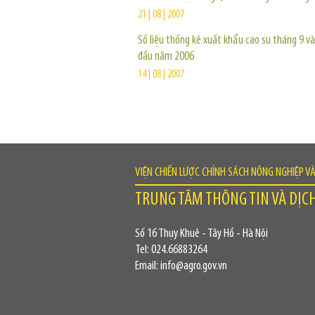
21 | 08 | 2007
Số liệu thống kê xuất khẩu cao su tháng 9 v
đầu năm 2006
14 | 08 | 2007
VIỆN CHIẾN LƯỢC CHÍNH SÁCH NÔNG NGHIỆP V
TRUNG TÂM THÔNG TIN VÀ DỊC
Số 16 Thụy Khuê - Tây Hồ - Hà Nội
Tel: 024.66883264
Email: info@agro.gov.vn