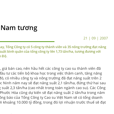
t Nam tương
21 | 09 | 2007
nay, Tổng Công ty có 5 công ty thành viên và 35 nông trường đạt năng
uất bình quân của tổng công ty lên 1,73 tấn/ha, tương đương với
n Độ.
, giá bán cao, nên hầu hết các công ty cao su thành viên đã
đầu tư các tiến bộ khoa học trong việc thâm canh, tăng năng
đó, có nhiều công ty và nông trường đã đạt năng suất trên 2
ộc Ninh năm nay sẽ đạt năng suất 2,1 tấn/ha, đứng thứ hai sau
 suất 2,3 tấn/ha (cao nhất trong toàn ngành cao su). Các Công
, Phước Hòa cũng dự kiến sẽ đạt năng suất 2 tấn/ha trong năm
ông báo của Tổng Công ty Cao su Việt Nam sẽ có tổng doanh
i khoảng 10.000 tỷ đồng, trong đó lợi nhuận trước thuế sẽ đạt