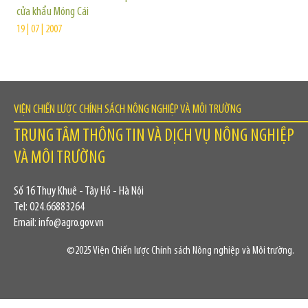
cửa khẩu Móng Cái
19 | 07 | 2007
VIỆN CHIẾN LƯỢC CHÍNH SÁCH NÔNG NGHIỆP VÀ MÔI TRƯỜNG
TRUNG TÂM THÔNG TIN VÀ DỊCH VỤ NÔNG NGHIỆP
VÀ MÔI TRƯỜNG
Số 16 Thụy Khuê - Tây Hồ - Hà Nội
Tel: 024.66883264
Email: info@agro.gov.vn
©2025 Viện Chiến lược Chính sách Nông nghiệp và Môi trường.