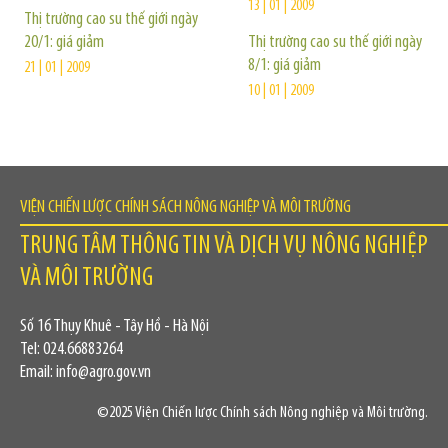
13 | 01 | 2009
Thị trường cao su thế giới ngày
20/1: giá giảm
Thị trường cao su thế giới ngày
8/1: giá giảm
21 | 01 | 2009
10 | 01 | 2009
VIỆN CHIẾN LƯỢC CHÍNH SÁCH NÔNG NGHIỆP VÀ MÔI TRƯỜNG
TRUNG TÂM THÔNG TIN VÀ DỊCH VỤ NÔNG NGHIỆP
VÀ MÔI TRƯỜNG
Số 16 Thụy Khuê - Tây Hồ - Hà Nội
Tel: 024.66883264
Email: info@agro.gov.vn
©2025 Viện Chiến lược Chính sách Nông nghiệp và Môi trường.