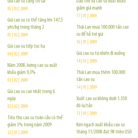
Giá cao su tăng trở lại
Dầu thô và cao su xuất khẩu
giảm giá mạnh
05 | 02 | 2009
17 | 01 | 2009
Giá cao su có thể tăng lên 147,5
yên/kg trong tháng 2
Thái Lan mua 100.000 tấn cao
su để hỗ trợ giá
05 | 02 | 2009
16 | 01 | 2009
Giá cao su tiếp tục hạ
Giá cao su tự nhiên đi xuống
04 | 02 | 2009
14 | 01 | 2009
Năm 2008, lượng cao su xuất
khẩu giảm 9,3%
Thái Lan mua thêm 100.000
tấn cao su
03 | 02 | 2009
14 | 01 | 2009
Giá cao su cao nhất trong 6
ngày
Xuất cao su không dưới 1.350
đô la/tấn
02 | 02 | 2009
13 | 01 | 2009
Tiêu thụ cao su toàn cầu có thể
giảm 5% trong năm 2009
Kim ngạch xuất khẩu cao su
tháng 11/2008 đạt 98 triệu USD
22 | 01 | 2009