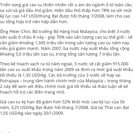
Triển vọng giá cao su thiên nhiên rất u ám do ngành ô tô toàn cầu
sa sút và giá dầu thô giảm. Hiện dầu thô thấp hơn 78% so với mức
kỷ lục cao 147 USD/thùng đạt được hồi tháng 7/2008, làm cho cao
su tổng hợp trở nên hấp dẫn hơn.
Ông Peter Chin, Bộ trưởng Bộ Hàng hoá Malaysia, cho biết 3 nước
sản xuất ở châu Á này - góp 70% vào sản lượng cao su thế giới - sẽ
cần giảm khoảng 1,345 triệu tấn trong sản lượng cao su năm nay
nếu giá giảm mạnh. Năm 2007, ba nước này xuất khẩu tổng cộng
khoảng 5,5 triệu tấn cao su, trong tổng sản lượng 7 triệu tấn.
Theo kế hoạch vạch ra từ năm ngoái, 3 nước sẽ cắt giảm 915.000
tấn cao su xuất khẩu trong năm 2009 và định ra mức giá xuất khẩu
tối thiểu là 1,35 USD/kg. Các bộ trưởng của 3 nước sẽ họp tại
Putrajaya – trung tâm hành chính mới của Malaysia – trong tháng
2 này để xem xét điều chỉnh mức giá tối thiểu và thảo luận về kế
hoạch hỗ trợ các điền trang nhỏ.
Giá cao su kỳ hạn đã giảm hơn 52% khỏi mức cao kỷ lục của 56
năm, 3,25 USD/kg đạt được hồi tháng 7/2008. Giá tại Thái Lan đạt
1,55 USD/kg vào ngày 20/1/2009.