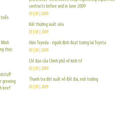
contracts before and in June 2009
03 | 03 | 2009
triển
Bất thường xuất siêu
03 | 03 | 2009
í Minh
Akio Toyoda - người định đoạt tương lai Toyota
àng thực
03 | 03 | 2009
Chỉ đạo của Chính phủ về kinh tế
03 | 03 | 2009
odstuff
Thanh tra đột xuất về đất đai, môi trường
he growing
03 | 03 | 2009
sh beef