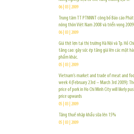
06 | 03 | 2009
Trung tâm TT PTNNNT công bố Báo cáo Phát 
nông thôn Việt Nam 2008 và triển vọng 2009
06 | 03 | 2009
Giá thịt lợn tại thị trường Hà Nội và Tp. Hồ Ch
tăng cao: gây sức ép tăng giá lên các mặt h
phẩm khác.
05 | 03 | 2009
Vietnam’s market and trade of meat and fo
week 4 (February 23rd – March 3rd 2009): T
price of pork in Ho Chi Minh City will likely pu
price upwards
05 | 03 | 2009
Tăng thuế nhập khẩu sữa lên 15%
05 | 03 | 2009