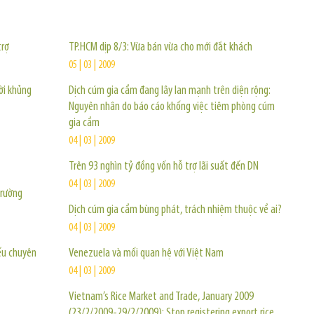
TIN KHÁC
trợ
TP.HCM dịp 8/3: Vừa bán vừa cho mới đắt khách
05 | 03 | 2009
ời khủng
Dịch cúm gia cầm đang lây lan mạnh trên diện rộng:
Nguyên nhân do báo cáo khống việc tiêm phòng cúm
gia cầm
04 | 03 | 2009
Trên 93 nghìn tỷ đồng vốn hỗ trợ lãi suất đến DN
04 | 03 | 2009
trường
Dịch cúm gia cầm bùng phát, trách nhiệm thuộc về ai?
04 | 03 | 2009
iếu chuyên
Venezuela và mối quan hệ với Việt Nam
04 | 03 | 2009
Vietnam’s Rice Market and Trade, January 2009
(23/2/2009-29/2/2009): Stop registering export rice