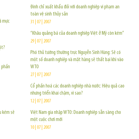
Đình chỉ xuất khẩu đối với doanh nghiệp vi phạm an
toàn vệ sinh thủy sản
cá mực
31 | 07 | 2007
“Khâu quảng bá của doanh nghiệp Việt ở Mỹ còn kém”
29 | 07 | 2007
ột?
Phó thủ tướng thường trực Nguyễn Sinh Hùng: Sẽ có
một số doanh nghiệp và mặt hàng sẽ thất bại khi vào
n phần
WTO
27 | 07 | 2007
Cổ phần hoá các doanh nghiệp nhà nước: Hiệu quả cao
nhưng triển khai chậm, vì sao?
12 | 07 | 2007
u kém sẽ
Việt Nam gia nhập WTO: Doanh nghiệp sẵn sàng cho
một cuộc chơi mới
10 | 07 | 2007