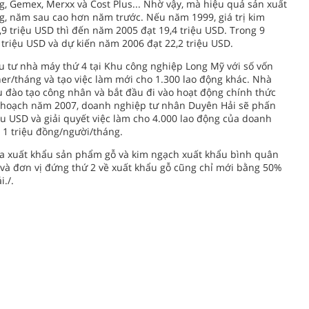
g, Gemex, Merxx và Cost Plus... Nhờ vậy, mà hiệu quả sản xuất
g, năm sau cao hơn năm trước. Nếu năm 1999, giá trị kim
9 triệu USD thì đến năm 2005 đạt 19,4 triệu USD. Trong 9
3 triệu USD và dự kiến năm 2006 đạt 22,2 triệu USD.
u tư nhà máy thứ 4 tại Khu công nghiệp Long Mỹ với số vốn
ner/tháng và tạo việc làm mới cho 1.300 lao động khác. Nhà
 đào tạo công nhân và bắt đầu đi vào hoạt động chính thức
ế hoạch năm 2007, doanh nghiệp tư nhân Duyên Hải sẽ phấn
ệu USD và giải quyết việc làm cho 4.000 lao động của doanh
 1 triệu đồng/người/tháng.
gia xuất khẩu sản phẩm gỗ và kim ngạch xuất khẩu bình quân
và đơn vị đứng thứ 2 về xuất khẩu gỗ cũng chỉ mới bằng 50%
./.