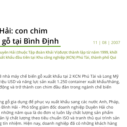
Hải: con chim
gỗ tại Bình Định
11 | 08 | 2007
uyên Hải (thuộc Tập đoàn Khải Vi)được thành lập từ năm 1999, khởi
uất khẩu đầu tiên tại Khu công nghiệp (KCN) Phú Tài, thành phố Qui
3 nhà máy chế biến gỗ xuất khẩu tại 2 KCN Phú Tài và Long Mỹ
riệu USD và năng lực sản xuất 1.250 container xuất khẩu/tháng,
o động và trở thành con chim đầu đàn trong ngành chế biến
g gỗ gia dụng để phục vụ xuất khẩu sang các nước Anh, Pháp,
Đỗ Đình Hải - Phó tổng giám đốc doanh nghiệp Duyên Hải cho
g những năm qua là do đơn vị luôn lấy chất lượng sản phẩm
ản lý chất lượng theo tiêu chuẩn ISO và tranh thủ qui trình sản
ng tín nhiệm. Hiện nay, doanh nghiệp đã có những khách hàng