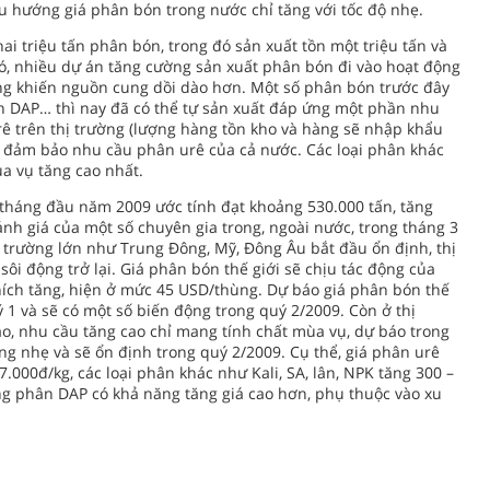
xu hướng giá phân bón trong nước chỉ tăng với tốc độ nhẹ.
i triệu tấn phân bón, trong đó sản xuất tồn một triệu tấn và
ó, nhiều dự án tăng cường sản xuất phân bón đi vào hoạt động
àng khiến nguồn cung dồi dào hơn. Một số phân bón trước đây
 DAP… thì nay đã có thể tự sản xuất đáp ứng một phần nhu
ê trên thị trường (lượng hàng tồn kho và hàng sẽ nhập khẩu
, đảm bảo nhu cầu phân urê của cả nước. Các loại phân khác
a vụ tăng cao nhất.
tháng đầu năm 2009 ước tính đạt khoảng 530.000 tấn, tăng
nh giá của một số chuyên gia trong, ngoài nước, trong tháng 3
ị trường lớn như Trung Đông, Mỹ, Đông Âu bắt đầu ổn định, thị
sôi động trở lại. Giá phân bón thế giới sẽ chịu tác động của
nhích tăng, hiện ở mức 45 USD/thùng. Dự báo giá phân bón thế
ý 1 và sẽ có một số biến động trong quý 2/2009. Còn ở thị
o, nhu cầu tăng cao chỉ mang tính chất mùa vụ, dự báo trong
ăng nhẹ và sẽ ổn định trong quý 2/2009. Cụ thể, giá phân urê
.000đ/kg, các loại phân khác như Kali, SA, lân, NPK tăng 300 –
êng phân DAP có khả năng tăng giá cao hơn, phụ thuộc vào xu