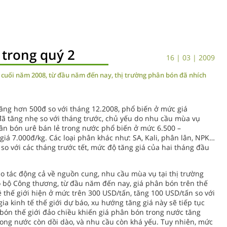
 trong quý 2
16 | 03 | 2009
p cuối năm 2008, từ đầu năm đến nay, thị trường phân bón đã nhích
tăng hơn 500đ so với tháng 12.2008, phổ biến ở mức giá
 đã tăng nhẹ so với tháng trước, chủ yếu do nhu cầu mùa vụ
hân bón urê bán lẻ trong nước phổ biến ở mức 6.500 –
giá 7.000đ/kg. Các loại phân khác như: SA, Kali, phân lân, NPK…
o với các tháng trước tết, mức độ tăng giá của hai tháng đầu
 tác động cả về nguồn cung, nhu cầu mùa vụ tại thị trường
o bộ Công thương, từ đầu năm đến nay, giá phân bón trên thế
 thế giới hiện ở mức trên 300 USD/tấn, tăng 100 USD/tấn so với
a kinh tế thế giới dự báo, xu hướng tăng giá này sẽ tiếp tục
n bón thế giới đảo chiều khiến giá phân bón trong nước tăng
ong nước còn dồi dào, và nhu cầu còn khá yếu. Tuy nhiên, mức