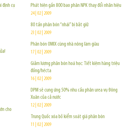
i định cụ
Phát hiện gần 800 bao phân NPK thay đổi nhãn hiệu
24 | 02 | 2009
80 tấn phân bón “nhái” bị bắt giữ
23 | 02 | 2009
Phân bón OMIX cùng nhà nông làm giàu
ửa!
17 | 02 | 2009
Giảm lượng phân bón hoá học: Tiết kiệm hàng triệu
đồng/hécta
16 | 02 | 2009
DPM sẽ cung ứng 50% nhu cầu phân urea vụ Đông
Xuân của cả nước
12 | 02 | 2009
lớn cho
Trung Quốc xóa bỏ kiểm soát giá phân bón
11 | 02 | 2009