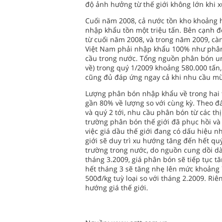
độ ảnh hưởng từ thế giới không lớn khi 
Cuối năm 2008, cả nước tồn kho khoảng ha
nhập khẩu tồn một triệu tấn. Bên cạnh đ
từ cuối năm 2008, và trong năm 2009, c
Việt Nam phải nhập khẩu 100% như phân
cầu trong nước. Tổng nguồn phân bón ur
về) trong quý 1/2009 khoảng 580.000 tấn
cũng đủ đáp ứng ngay cả khi nhu cầu mù
Lượng phân bón nhập khẩu về trong hai 
gần 80% về lượng so với cùng kỳ. Theo đá
và quý 2 tới, nhu cầu phân bón từ các th
trường phân bón thế giới đã phục hồi và 
việc giá dầu thế giới đang có dấu hiệu 
giới sẽ duy trì xu hướng tăng đến hết qu
trường trong nước, do nguồn cung dồi dà
tháng 3.2009, giá phân bón sẽ tiếp tục t
hết tháng 3 sẽ tăng nhẹ lên mức khoảng 7
500đ/kg tuỳ loại so với tháng 2.2009. Ri
hướng giá thế giới.