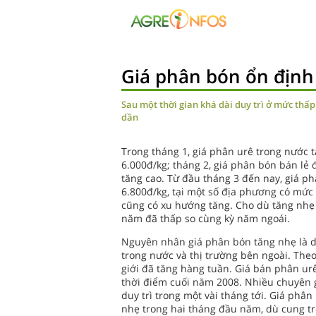
Giá phân bón ổn định
Sau một thời gian khá dài duy trì ở mức thấ
dần
Trong tháng 1, giá phân urê trong nước 
6.000đ/kg; tháng 2, giá phân bón bán lẻ
tăng cao. Từ đầu tháng 3 đến nay, giá p
6.800đ/kg, tại một số địa phương có mức 
cũng có xu hướng tăng. Cho dù tăng nhẹ s
năm đã thấp so cùng kỳ năm ngoái.
Nguyên nhân giá phân bón tăng nhẹ là do
trong nước và thị trường bên ngoài. The
giới đã tăng hàng tuần. Giá bán phân urê
thời điểm cuối năm 2008. Nhiều chuyên gi
duy trì trong một vài tháng tới. Giá phâ
nhẹ trong hai tháng đầu năm, dù cung tr