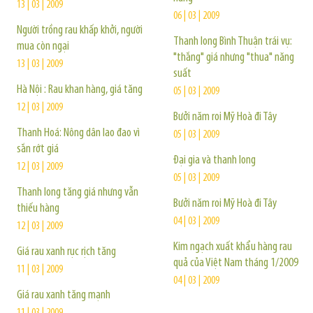
13 | 03 | 2009
06 | 03 | 2009
Người trồng rau khấp khởi, người
Thanh long Bình Thuận trái vụ:
mua còn ngại
"thắng" giá nhưng "thua" năng
13 | 03 | 2009
suất
Hà Nội : Rau khan hàng, giá tăng
05 | 03 | 2009
12 | 03 | 2009
Bưởi năm roi Mỹ Hoà đi Tây
Thanh Hoá: Nông dân lao đao vì
05 | 03 | 2009
sắn rớt giá
Đại gia và thanh long
12 | 03 | 2009
05 | 03 | 2009
Thanh long tăng giá nhưng vẫn
Bưởi năm roi Mỹ Hoà đi Tây
thiếu hàng
04 | 03 | 2009
12 | 03 | 2009
Kim ngạch xuất khẩu hàng rau
Giá rau xanh rục rịch tăng
quả của Việt Nam tháng 1/2009
11 | 03 | 2009
04 | 03 | 2009
Giá rau xanh tăng mạnh