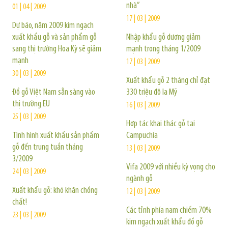
nhà”
01 | 04 | 2009
17 | 03 | 2009
Dự báo, năm 2009 kim ngạch
xuất khẩu gỗ và sản phẩm gỗ
Nhập khẩu gỗ dương giảm
sang thị trường Hoa Kỳ sẽ giảm
mạnh trong tháng 1/2009
mạnh
17 | 03 | 2009
30 | 03 | 2009
Xuất khẩu gỗ 2 tháng chỉ đạt
Đồ gỗ Việt Nam sẵn sàng vào
330 triệu đô la Mỹ
thị trường EU
16 | 03 | 2009
25 | 03 | 2009
Hợp tác khai thác gỗ tại
Tình hình xuất khẩu sản phẩm
Campuchia
gỗ đến trung tuần tháng
13 | 03 | 2009
3/2009
Vifa 2009 với nhiều kỳ vọng cho
24 | 03 | 2009
ngành gỗ
Xuất khẩu gỗ: khó khăn chồng
12 | 03 | 2009
chất!
Các tỉnh phía nam chiếm 70%
23 | 03 | 2009
kim ngạch xuất khẩu đồ gỗ