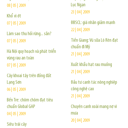
Lục Ngạn
08 | 05 | 2009
23 | 04 | 2009
Khổ vì ớt
ĐBSCL: giá nhãn giảm mạnh
07 | 05 | 2009
22 | 04 | 2009
Làm sao thu hồi rừng... sắn?
Tiền Giang: Vú sữa Lò Rèn đạt
07 | 05 | 2009
chuẩn đi Mỹ
Hà Nội quy hoạch và phát triển
21 | 04 | 2009
vùng rau an toàn
Xuất khẩu hạt rau muống
07 | 05 | 2009
21 | 04 | 2009
Cây khoai tây trên đồng đất
Lạng Sơn
Đầu tư canh tác nông nghiệp
công nghệ cao
06 | 05 | 2009
21 | 04 | 2009
Bến Tre: chôm chôm đạt tiêu
chuẩn Global GAP
Chuyên canh xoài mang nợ vì
mưa
04 | 05 | 2009
20 | 04 | 2009
Siêu trái cây