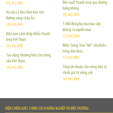
Nên xuất thanh long qua đường
04 | 05 | 2009
hàng không
Vú sữa Lò Rèn Vĩnh Kim tìm
20 | 04 | 2009
đường sang châu Âu
1.000 đồng/kg dưa hấu vẫn
24 | 04 | 2009
không có người mua
Đài Loan cấm nhập khẩu thanh
17 | 04 | 2009
long Việt Nam
Miền Trung: Dưa “dội” cửa khẩu,
24 | 04 | 2009
nông dân khóc
Tạo dựng thương hiệu cho nông
17 | 04 | 2009
sản Việt Nam
Tăng lợi nhuận cho nông dân từ
24 | 04 | 2009
chuỗi giá trị nông sản
16 | 04 | 2009
VIỆN CHIẾN LƯỢC CHÍNH SÁCH NÔNG NGHIỆP VÀ MÔI TRƯỜNG