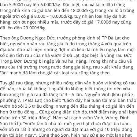
bán 5.300đ nay lên 6.000đ/kg. Đặc biệt, rau xà lách lôlô trồng
trong nhà kính có giá bán lên đến 18.000đ/kg, trong khi lôlô trồng
ngoài trời có giá 8.000 – 10.000đ/kg, tuy nhiên loại này đã hút
hàng; còn ớt ngọt nhiều màu trước đây có giá 17.000đ nay cũng
đã lên đến 29.000đ/kg.
Theo ông Dương Ngọc Đức, trưởng phòng kinh tế TP Đà Lạt cho
biết, nguyên nhân rau tăng giá là do trong tháng 4 vừa qua trên
địa bàn đã xuất hiện những đợt mưa kéo dài nhiều ngày, làm một
số diện tích rau của nhà vườn ở Đà Lạt, đặc biệt là vùng rau Đức
Trọng, Đơn Dương bị ngập và hư hại nặng. Trong khi nhu cầu về
rau của thị trường trong nước đang gia tăng, rau xuất khẩu đang
“ăn” mạnh đã làm cho giá các loại rau cũng tăng theo.
Tuy giá rau tăng, nhưng nhiều nông dân vẫn buồn vì không có rau
để bán, chưa kể không ít người do không biết thông tin nên vừa
bán xong thì giá rau đã tăng từ 3 – 5 lần. Nguyễn Vinh (khu phố 3,
phường 7, TP Đà Lạt) cho biết: “Cách đây hai tuần tôi mới bán tháo
vườn bó xôi 3,5 triệu đồng, nhưng đến đầu tháng 4 có giá lên đến
hơn 9 triệu đồng… Cũng cùng diện tích đó, thời điểm này phải bán
được trên 30 triệu đồng”. Nằm sát cạnh vườn Vinh, Vương Đình
Sơn thổ lộ: “Vườn tần ô nhà tôi mới gieo hạt chưa được ba tuần,
vốn bỏ ra rất ít nhưng có người đã đặt mua với giá 10 triệu đồng
nên tôi bán ngay”. Cũng theo Sơn, hiện nay cứ gieo một lạng hạt