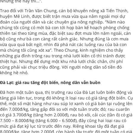
Nhưng thế này thì…”.
Trao đổi với Trần Văn Chung, cán bộ khuyến nông xã Tiến Thịnh,
huyện Mê Linh, được biết trận mưa vừa qua nằm ngoài mọi dự
đoán của người dân và các chuyên gia nông nghiệp. “Năm nào
chúng tôi cũng có mời bà con tới họp bàn kế hoạch phòng chống
thiên tai theo từng mùa, đặc biệt sau đợt mưa lớn năm ngoái, cán
bộ cũng như bà con càng rất cảnh giác. Nhưng đúng là cơn mưa
vừa qua quá bất ngờ, nhìn đá phá nát các luống rau của bà con
mà chúng tôi cũng xót xa”. Theo Chung, kinh nghiệm cho thấy
những gia đình trồng rau trong nhà lưới kiên cố thì tránh được
thiệt hại. Nhưng để dựng một khu nhà lưới chắc chắn, chi phí
cũng phải vài chục triệu đồng. Với người nông dân số tiền đó
không hề nhỏ.
Đà Lạt: giá rau tăng đột biến, nông dân vẫn buồn
Đã hơn một tuần qua, thị trường rau của Đà Lạt luôn biến động và
tăng giá liên tục, trong đó không ít loại rau có giá tăng đột biến. Cụ
thể, một số mặt hàng như rau súp lơ xanh có giá bán tại ruộng lên
đến 7.000đ/kg, tăng gấp đôi so với một tuần trước đó; rau cuarôn
có giá 3.700đ/kg (tăng hơn 2.000đ), rau bó xôi, cải cúc (tần ô) có giá
7.500 – 8.000đ/kg (tăng 6.000 – 6.500đ), đây cũng hai loại rau có
mức giá đạt kỷ lục từ trước đến nay. Riêng khoai tây đã đạt giá
8.000đ/kg, tăng hơn 2.000đ, còn hành tây trước đó một tuần có giá