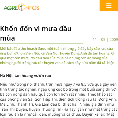
Khốn đốn vì mưa đầu
mùa
11 | 05 | 2009
Mới bắt đầu thu hoạch được một tuần, nhưng giờ đây bảy sào rau của
ông Lịch ở thôn Viên Nội, xã Vân Nội, huyện Đông Anh đã tan hoang. Chỉ
qua một cơn mưa lớn đầu tiên của mùa hè nhưng cơn ác mộng của
những người trồng rau các huyện ven đô cách đây nửa năm đã tái hiện
Hà Nội: tan hoang vườn rau
Nếu như trong nội thành, trận mưa ngày 7 và 8.5 vừa qua gây nên
tình trạng tắc nghẽn, ngập úng cục bộ trong một buổi sáng thì với
bà con nông dân hậu quả còn lớn hơn rất nhiều. Theo khảo sát
của phóng viên Sài Gòn Tiếp Thị, diện tích trồng rau tại Đông Anh,
Mê Linh, Thanh Trì, Gia Lâm đều bị thiệt hại. Nhiều gia đình như
Trần Thị Duyên, huyện Thường Tín (Hà Tây) gần như mất trắng các
loại rau ăn lá như cải, dền, muống và cà chua. Duyên kể lại: “Mất