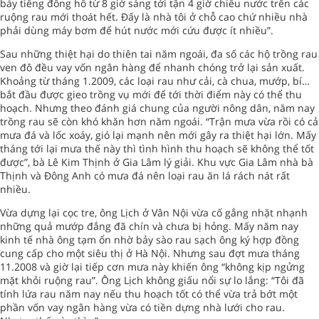
bảy tiếng đồng hồ từ 8 giờ sáng tới tận 4 giờ chiều nước trên các
ruộng rau mới thoát hết. Đấy là nhà tôi ở chỗ cao chứ nhiều nhà
phải dùng máy bơm để hút nước mới cứu được ít nhiều”.
Sau những thiệt hại do thiên tai năm ngoái, đa số các hộ trồng rau
ven đô đều vay vốn ngân hàng để nhanh chóng trở lại sản xuất.
Khoảng từ tháng 1.2009, các loại rau như cải, cà chua, mướp, bí…
bắt đầu được gieo trồng vụ mới để tới thời điểm này có thể thu
hoạch. Nhưng theo đánh giá chung của người nông dân, năm nay
trồng rau sẽ còn khó khăn hơn năm ngoái. “Trận mưa vừa rồi có cả
mưa đá và lốc xoáy, gió lại mạnh nên mới gây ra thiệt hại lớn. Mấy
tháng tới lại mưa thế này thì tình hình thu hoạch sẽ không thể tốt
được”, bà Lê Kim Thịnh ở Gia Lâm lý giải. Khu vực Gia Lâm nhà bà
Thịnh và Đông Anh có mưa đá nên loại rau ăn lá rách nát rất
nhiều.
Vừa dựng lại cọc tre, ông Lịch ở Vân Nội vừa cố gắng nhặt nhạnh
những quả mướp đắng đã chín và chưa bị hỏng. Mấy năm nay
kinh tế nhà ông tạm ổn nhờ bảy sào rau sạch ông ký hợp đồng
cung cấp cho một siêu thị ở Hà Nội. Nhưng sau đợt mưa tháng
11.2008 và giờ lại tiếp cơn mưa này khiến ông “không kịp ngửng
mặt khỏi ruộng rau”. Ông Lịch không giấu nổi sự lo lắng: “Tôi đã
tính lứa rau năm nay nếu thu hoạch tốt có thể vừa trả bớt một
phần vốn vay ngân hàng vừa có tiền dựng nhà lưới cho rau.