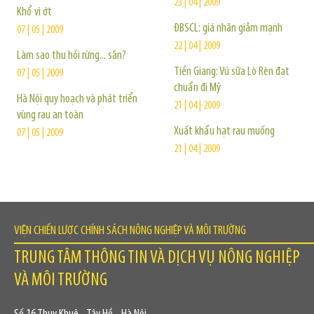
23 | 04 | 2009
Khổ vì ớt
ĐBSCL: giá nhãn giảm mạnh
07 | 05 | 2009
22 | 04 | 2009
Làm sao thu hồi rừng... sắn?
Tiền Giang: Vú sữa Lò Rèn đạt
07 | 05 | 2009
chuẩn đi Mỹ
Hà Nội quy hoạch và phát triển
21 | 04 | 2009
vùng rau an toàn
Xuất khẩu hạt rau muống
07 | 05 | 2009
21 | 04 | 2009
VIỆN CHIẾN LƯỢC CHÍNH SÁCH NÔNG NGHIỆP VÀ MÔI TRƯỜNG
TRUNG TÂM THÔNG TIN VÀ DỊCH VỤ NÔNG NGHIỆP
VÀ MÔI TRƯỜNG