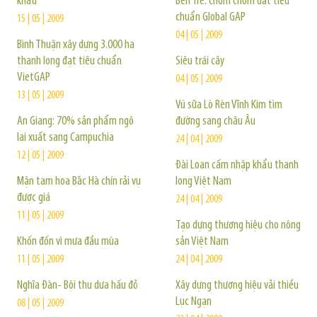
khẩu
Bến Tre: chôm chôm đạt tiêu
chuẩn Global GAP
15 | 05 | 2009
04 | 05 | 2009
Bình Thuận xây dựng 3.000 ha
thanh long đạt tiêu chuẩn
Siêu trái cây
VietGAP
04 | 05 | 2009
13 | 05 | 2009
Vú sữa Lò Rèn Vĩnh Kim tìm
An Giang: 70% sản phẩm ngô
đường sang châu Âu
lai xuất sang Campuchia
24 | 04 | 2009
12 | 05 | 2009
Đài Loan cấm nhập khẩu thanh
Mận tam hoa Bắc Hà chín rải vụ
long Việt Nam
được giá
24 | 04 | 2009
11 | 05 | 2009
Tạo dựng thương hiệu cho nông
Khốn đốn vì mưa đầu mùa
sản Việt Nam
11 | 05 | 2009
24 | 04 | 2009
Nghĩa Đàn- Bội thu dưa hấu đỏ
Xây dựng thương hiệu vải thiều
Lục Ngạn
08 | 05 | 2009