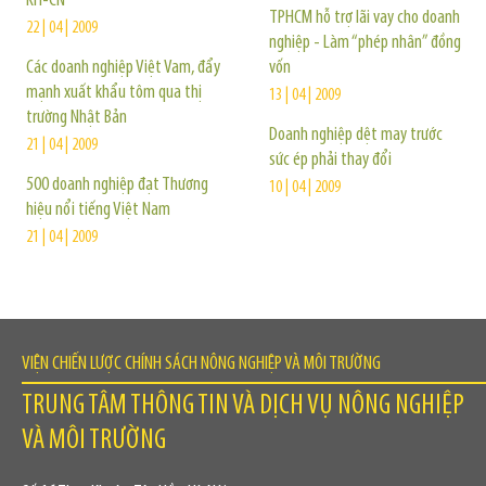
KH-CN
TPHCM hỗ trợ lãi vay cho doanh
22 | 04 | 2009
nghiệp - Làm “phép nhân” đồng
Các doanh nghiệp Việt Vam, đẩy
vốn
mạnh xuất khẩu tôm qua thị
13 | 04 | 2009
trường Nhật Bản
Doanh nghiệp dệt may trước
21 | 04 | 2009
sức ép phải thay đổi
500 doanh nghiệp đạt Thương
10 | 04 | 2009
hiệu nổi tiếng Việt Nam
21 | 04 | 2009
VIỆN CHIẾN LƯỢC CHÍNH SÁCH NÔNG NGHIỆP VÀ MÔI TRƯỜNG
TRUNG TÂM THÔNG TIN VÀ DỊCH VỤ NÔNG NGHIỆP
VÀ MÔI TRƯỜNG