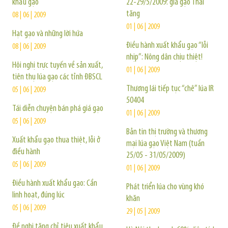
khẩu gạo
22-29/5/2009: giá gạo Thái
tăng
08 | 06 | 2009
01 | 06 | 2009
Hạt gạo và những lời hứa
Điều hành xuất khẩu gạo “lỗi
08 | 06 | 2009
nhịp”: Nông dân chịu thiệt!
Hội nghị trực tuyến về sản xuất,
01 | 06 | 2009
tiên thụ lúa gạo các tỉnh ĐBSCL
Thương lái tiếp tục “chê” lúa IR
05 | 06 | 2009
50404
Tái diễn chuyện bán phá giá gạo
01 | 06 | 2009
05 | 06 | 2009
Bản tin thị trường và thương
Xuất khẩu gạo thua thiệt, lỗi ở
mại lúa gạo Việt Nam (tuần
điều hành
25/05 - 31/05/2009)
05 | 06 | 2009
01 | 06 | 2009
Điều hành xuất khẩu gạo: Cần
Phát triển lúa cho vùng khó
linh hoạt, đúng lúc
khăn
05 | 06 | 2009
29 | 05 | 2009
Đề nghị tăng chỉ tiêu xuất khẩu