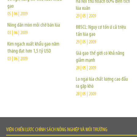
Hà Nội thu hoạch 60% diện tích
gạo
lúa xuân
05 | 06 | 2009
29 | 05 | 2009
Nông dân mòn mỏi chờ bán lúa
ĐBSCL: Nguy cơ tồn ứ cả triệu
03 | 06 | 2009
tấn lúa gạo
29 | 05 | 2009
Kim ngạch xuất khẩu gạo năm
tháng đạt hơn 1,5 tỷ USD
Giá gạo thế giới có khả năng
03 | 06 | 2009
giảm mạnh
28 | 05 | 2009
Lo ngại lúa chất lượng cao đầu
ra gặp khó
28 | 05 | 2009
VIỆN CHIẾN LƯỢC CHÍNH SÁCH NÔNG NGHIỆP VÀ MÔI TRƯỜNG