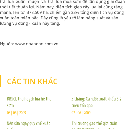
trà lúa xuân muộn và trà lúa mùa sớm để tận dụng giai đoạn
thời tiết thuận lợi. Năm nay, diện tích gieo cấy lúa lai cũng tăng
mạnh, lên tới 378.509 ha, chiếm gần 33% tổng diện tích vụ đông
xuân toàn miền bắc. Ðây cũng là yếu tố làm năng suất và sản
lượng vụ đông - xuân này tăng.
Nguồn: www.nhandan.com.vn
CÁC TIN KHÁC
TIN KHÁC
ĐBSCL thu hoạch lúa hè thu
5 tháng: Cả nước xuất khẩu 3,2
sớm
triệu tấn gạo
08 | 06 | 2009
02 | 06 | 2009
Nên sửa ngay quy chế xuất
Thị trường gạo thế giới tuần