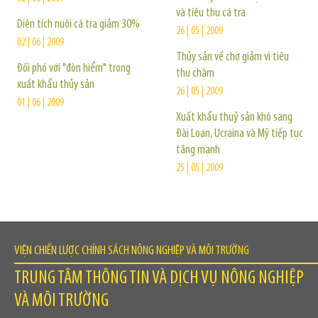
và tiêu thụ cá tra
Diện tích nuôi cá tra giảm 30%
26 | 05 | 2009
02 | 06 | 2009
Thủy sản về chợ giảm vì tiêu
Đối phó với "đòn hiểm" trong
thụ chậm
xuất khẩu thủy sản
26 | 05 | 2009
01 | 06 | 2009
Xuất khẩu thuỷ sản khô sang
Đài Loan, Ucraina và Mỹ tiếp tục
tăng mạnh
25 | 05 | 2009
VIỆN CHIẾN LƯỢC CHÍNH SÁCH NÔNG NGHIỆP VÀ MÔI TRƯỜNG
TRUNG TÂM THÔNG TIN VÀ DỊCH VỤ NÔNG NGHIỆP
VÀ MÔI TRƯỜNG