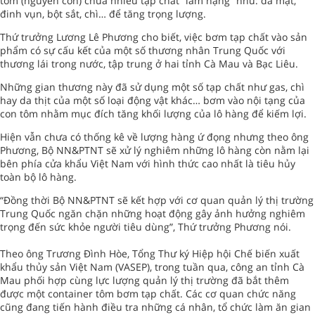
tôm (nguyên con) chứa nhiều tạp chất “làm nặng” như: đá mạt,
đinh vụn, bột sắt, chì… để tăng trọng lượng.
Thứ trưởng Lương Lê Phương cho biết, việc bơm tạp chất vào sản
phẩm có sự cấu kết của một số thương nhân Trung Quốc với
thương lái trong nước, tập trung ở hai tỉnh Cà Mau và Bạc Liêu.
Những gian thương này đã sử dụng một số tạp chất như gas, chì
hay da thịt của một số loại động vật khác… bơm vào nội tạng của
con tôm nhằm mục đích tăng khối lượng của lô hàng để kiếm lợi.
Hiện vẫn chưa có thống kê về lượng hàng ứ đọng nhưng theo ông
Phương, Bộ NN&PTNT sẽ xử lý nghiêm những lô hàng còn nằm lại
bên phía cửa khẩu Việt Nam với hình thức cao nhất là tiêu hủy
toàn bộ lô hàng.
“Đồng thời Bộ NN&PTNT sẽ kết hợp với cơ quan quản lý thị trường
Trung Quốc ngăn chặn những hoạt động gây ảnh hưởng nghiêm
trọng đến sức khỏe người tiêu dùng”, Thứ trưởng Phương nói.
Theo ông Trương Đình Hòe, Tổng Thư ký Hiệp hội Chế biến xuất
khẩu thủy sản Việt Nam (VASEP), trong tuần qua, công an tỉnh Cà
Mau phối hợp cùng lực lượng quản lý thị trường đã bắt thêm
được một container tôm bơm tạp chất. Các cơ quan chức năng
cũng đang tiến hành điều tra những cá nhân, tổ chức làm ăn gian