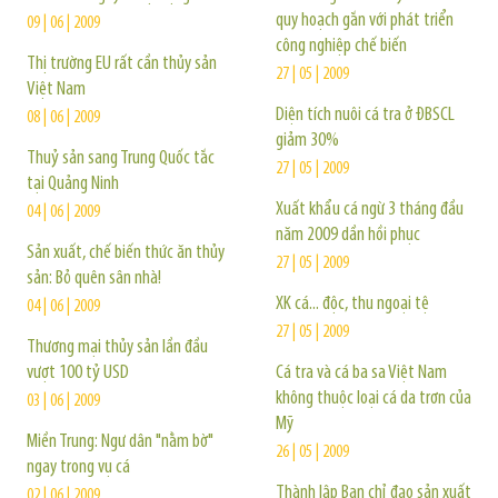
quy hoạch gắn với phát triển
09 | 06 | 2009
công nghiệp chế biến
Thị trường EU rất cần thủy sản
27 | 05 | 2009
Việt Nam
Diện tích nuôi cá tra ở ĐBSCL
08 | 06 | 2009
giảm 30%
Thuỷ sản sang Trung Quốc tắc
27 | 05 | 2009
tại Quảng Ninh
Xuất khẩu cá ngừ 3 tháng đầu
04 | 06 | 2009
năm 2009 dần hồi phục
Sản xuất, chế biến thức ăn thủy
27 | 05 | 2009
sản: Bỏ quên sân nhà!
XK cá... độc, thu ngoại tệ
04 | 06 | 2009
27 | 05 | 2009
Thương mại thủy sản lần đầu
vượt 100 tỷ USD
Cá tra và cá ba sa Việt Nam
không thuộc loại cá da trơn của
03 | 06 | 2009
Mỹ
Miền Trung: Ngư dân "nằm bờ"
26 | 05 | 2009
ngay trong vụ cá
Thành lập Ban chỉ đạo sản xuất
02 | 06 | 2009