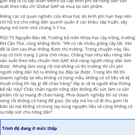
gần đây là có tập đoàn Metro đã cấp kinh phí để nông dân sản
xuất theo tiêu chí Global GAP và mua lại sản phẩm.
Riêng các cơ quan nghiên cứu khoa học do kinh phí hạn hẹp nên
chỉ hỗ trợ cho nông dân quanh quẩn ở các khâu: tập huấn, xây
dựng mô hình nhỏ chừng 5-7 ha.
PGS-TS Nguyễn Bảo Vệ, Trưởng bộ môn Khoa học cây trồng, trường
ĐH Cần Thơ, cũng khẳng định: “VN có rất nhiều giống cây tốt. Vấn
đề là làm sao khai thông được thị trường. Trong chuyện này, lâu
nay có tình trạng 2 phía chờ nhau. Chẳng hạn như kêu nông dân
sản xuất theo tiêu chuẩn Viet GAP, khả năng người nông dân làm
được. Nhưng làm xong rồi mà không có thị trường thì chi phí
người nông dân bỏ ra không bù đắp lại được. Trong khi đó thì
doanh nghiệp lại kêu không có hàng mẫu, không có số liệu về kỹ
thuật trồng thì lấy gì để chào hàng? Vậy ai sẽ là người khai thông
bế tắc này? Chắc chắn người nông dân không đủ sức làm ra sản
phẩm rồi tự mang đi chào hàng. Phía doanh nghiệp thì sợ chào
xong rồi không có hàng để giao. Do vậy mà họ cứ đi thu gom rồi
bán lại mà không có trong tay vùng nguyên liệu và cũng không có
sự tiếp sức cho nông dân”.
Trình độ đang ở mức thấp