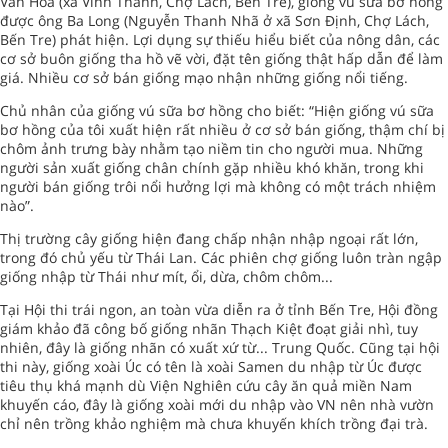
Văn Hóa (xã Vĩnh Thành, Chợ Lách, Bến Tre), giống vú sữa bơ hồng
được ông Ba Long (Nguyễn Thanh Nhã ở xã Sơn Định, Chợ Lách,
Bến Tre) phát hiện. Lợi dụng sự thiếu hiểu biết của nông dân, các
cơ sở buôn giống tha hồ vẽ vời, đặt tên giống thật hấp dẫn để làm
giá. Nhiều cơ sở bán giống mạo nhận những giống nổi tiếng.
Chủ nhân của giống vú sữa bơ hồng cho biết: “Hiện giống vú sữa
bơ hồng của tôi xuất hiện rất nhiều ở cơ sở bán giống, thậm chí bị
chôm ảnh trưng bày nhằm tạo niềm tin cho người mua. Những
người sản xuất giống chân chính gặp nhiều khó khăn, trong khi
người bán giống trôi nổi hưởng lợi mà không có một trách nhiệm
nào”.
Thị trường cây giống hiện đang chấp nhận nhập ngoại rất lớn,
trong đó chủ yếu từ Thái Lan. Các phiên chợ giống luôn tràn ngập
giống nhập từ Thái như mít, ổi, dừa, chôm chôm...
Tại Hội thi trái ngon, an toàn vừa diễn ra ở tỉnh Bến Tre, Hội đồng
giám khảo đã công bố giống nhãn Thạch Kiệt đoạt giải nhì, tuy
nhiên, đây là giống nhãn có xuất xứ từ... Trung Quốc. Cũng tại hội
thi này, giống xoài Úc có tên là xoài Samen du nhập từ Úc được
tiêu thụ khá mạnh dù Viện Nghiên cứu cây ăn quả miền Nam
khuyến cáo, đây là giống xoài mới du nhập vào VN nên nhà vườn
chỉ nên trồng khảo nghiệm mà chưa khuyến khích trồng đại trà.