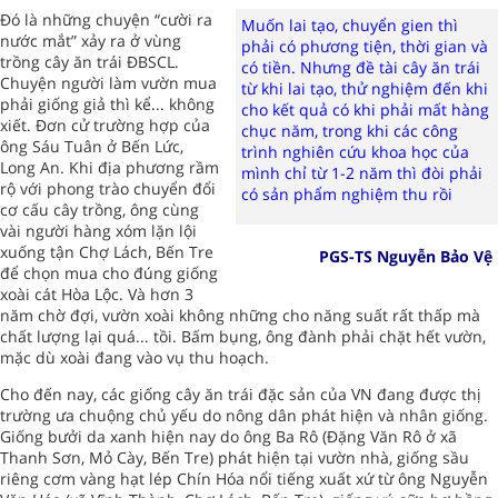
Đó là những chuyện “cười ra
Muốn lai tạo, chuyển gien thì
nước mắt” xảy ra ở vùng
phải có phương tiện, thời gian và
trồng cây ăn trái ĐBSCL.
có tiền. Nhưng đề tài cây ăn trái
Chuyện người làm vườn mua
từ khi lai tạo, thử nghiệm đến khi
phải giống giả thì kể... không
cho kết quả có khi phải mất hàng
xiết. Đơn cử trường hợp của
chục năm, trong khi các công
ông Sáu Tuân ở Bến Lức,
trình nghiên cứu khoa học của
Long An. Khi địa phương rầm
mình chỉ từ 1-2 năm thì đòi phải
rộ với phong trào chuyển đổi
có sản phẩm nghiệm thu rồi
cơ cấu cây trồng, ông cùng
vài người hàng xóm lặn lội
xuống tận Chợ Lách, Bến Tre
PGS-TS Nguyễn Bảo Vệ
để chọn mua cho đúng giống
xoài cát Hòa Lộc. Và hơn 3
năm chờ đợi, vườn xoài không những cho năng suất rất thấp mà
chất lượng lại quá... tồi. Bấm bụng, ông đành phải chặt hết vườn,
mặc dù xoài đang vào vụ thu hoạch.
Cho đến nay, các giống cây ăn trái đặc sản của VN đang được thị
trường ưa chuộng chủ yếu do nông dân phát hiện và nhân giống.
Giống bưởi da xanh hiện nay do ông Ba Rô (Đặng Văn Rô ở xã
Thanh Sơn, Mỏ Cày, Bến Tre) phát hiện tại vườn nhà, giống sầu
riêng cơm vàng hạt lép Chín Hóa nổi tiếng xuất xứ từ ông Nguyễn