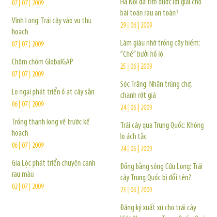
Hà Nội đã tìm được lời giải cho
07 | 07 | 2009
bài toán rau an toàn?
Vĩnh Long: Trái cây vào vụ thu
29 | 06 | 2009
hoạch
Làm giàu nhờ trồng cây hiếm:
07 | 07 | 2009
“Chế” bưởi hồ lô
Chôm chôm GlobalGAP
25 | 06 | 2009
07 | 07 | 2009
Sóc Trăng: Nhãn trúng chợ,
Lo ngại phát triển ồ ạt cây sắn
chanh rớt giá
06 | 07 | 2009
24 | 06 | 2009
Trồng thanh long về trước kế
Trái cây qua Trung Quốc: Không
hoạch
lo ách tắc
06 | 07 | 2009
24 | 06 | 2009
Gia Lộc phát triển chuyên canh
Đồng bằng sông Cửu Long: Trái
rau màu
cây Trung Quốc bị đổi tên?
02 | 07 | 2009
23 | 06 | 2009
Đăng ký xuất xứ cho trái cây