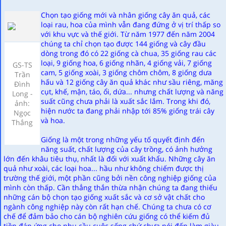
Chọn tạo giống mới và nhân giống cây ăn quả, các
loại rau, hoa của mình vẫn đang đứng ở vị trí thấp so
với khu vực và thế giới. Từ năm 1977 đến năm 2004
chúng ta chỉ chọn tạo được 144 giống và cây đầu
dòng trong đó có 22 giống cà chua, 35 giống rau các
loại, 9 giống hoa, 6 giống nhãn, 4 giống vải, 7 giống
GS-TS
cam, 5 giống xoài, 3 giống chôm chôm, 8 giống dưa
Trần
hấu và 12 giống cây ăn quả khác như sầu riêng, măng
Đình
cụt, khế, mận, táo, ổi, dứa... nhưng chất lượng và năng
Long -
suất cũng chưa phải là xuất sắc lắm. Trong khi đó,
ảnh:
hiện nước ta đang phải nhập tới 85% giống trái cây
Ngọc
và hoa.
Thắng
Giống là một trong những yếu tố quyết định đến
năng suất, chất lượng của cây trồng, có ảnh hưởng
lớn đến khâu tiêu thụ, nhất là đối với xuất khẩu. Những cây ăn
quả như xoài, các loại hoa... hầu như không chiếm được thị
trường thế giới, một phần cũng bởi nền công nghiệp giống của
mình còn thấp. Cần thẳng thắn thừa nhận chúng ta đang thiếu
những cán bộ chọn tạo giống xuất sắc và cơ sở vật chất cho
ngành công nghiệp này còn rất hạn chế. Chúng ta chưa có cơ
chế để đảm bảo cho cán bộ nghiên cứu giống có thể kiếm đủ
tiền đáp ứng cho nhu cầu cuộc sống chứ chưa nói đến làm giàu