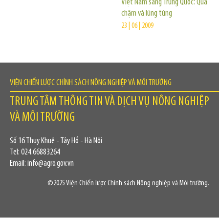
Việt Nam sang Trung Quốc: Quá
chậm và lúng túng
23 | 06 | 2009
VIỆN CHIẾN LƯỢC CHÍNH SÁCH NÔNG NGHIỆP VÀ MÔI TRƯỜNG
TRUNG TÂM THÔNG TIN VÀ DỊCH VỤ NÔNG NGHIỆP
VÀ MÔI TRƯỜNG
Số 16 Thụy Khuê - Tây Hồ - Hà Nội
Tel: 024.66883264
Email: info@agro.gov.vn
©2025 Viện Chiến lược Chính sách Nông nghiệp và Môi trường.