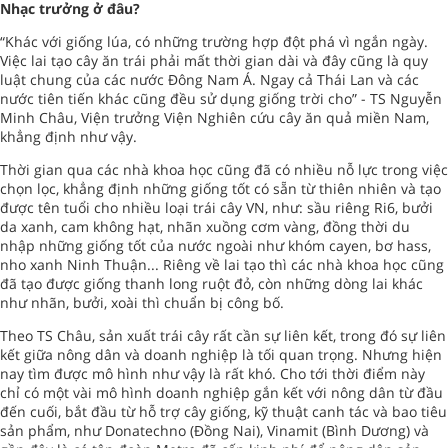
Nhạc trưởng ở đâu?
“Khác với giống lúa, có những trường hợp đột phá vì ngắn ngày.
Việc lai tạo cây ăn trái phải mất thời gian dài và đây cũng là quy
luật chung của các nước Đông Nam Á. Ngay cả Thái Lan và các
nước tiên tiến khác cũng đều sử dụng giống trời cho” - TS Nguyễn
Minh Châu, Viện trưởng Viện Nghiên cứu cây ăn quả miền Nam,
khẳng định như vậy.
Thời gian qua các nhà khoa học cũng đã có nhiều nỗ lực trong việc
chọn lọc, khẳng định những giống tốt có sẵn từ thiên nhiên và tạo
được tên tuổi cho nhiều loại trái cây VN, như: sầu riêng Ri6, bưởi
da xanh, cam không hạt, nhãn xuồng cơm vàng, đồng thời du
nhập những giống tốt của nước ngoài như khóm cayen, bơ hass,
nho xanh Ninh Thuận... Riêng về lai tạo thì các nhà khoa học cũng
đã tạo được giống thanh long ruột đỏ, còn những dòng lai khác
như nhãn, bưởi, xoài thì chuẩn bị công bố.
Theo TS Châu, sản xuất trái cây rất cần sự liên kết, trong đó sự liên
kết giữa nông dân và doanh nghiệp là tối quan trọng. Nhưng hiện
nay tìm được mô hình như vậy là rất khó. Cho tới thời điểm này
chỉ có một vài mô hình doanh nghiệp gắn kết với nông dân từ đầu
đến cuối, bắt đầu từ hỗ trợ cây giống, kỹ thuật canh tác và bao tiêu
sản phẩm, như Donatechno (Đồng Nai), Vinamit (Bình Dương) và