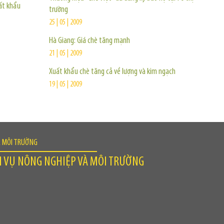
ất khẩu
trường
25 | 05 | 2009
Hà Giang: Giá chè tăng mạnh
21 | 05 | 2009
Xuất khẩu chè tăng cả về lượng và kim ngạch
19 | 05 | 2009
À MÔI TRƯỜNG
H VỤ NÔNG NGHIỆP VÀ MÔI TRƯỜNG