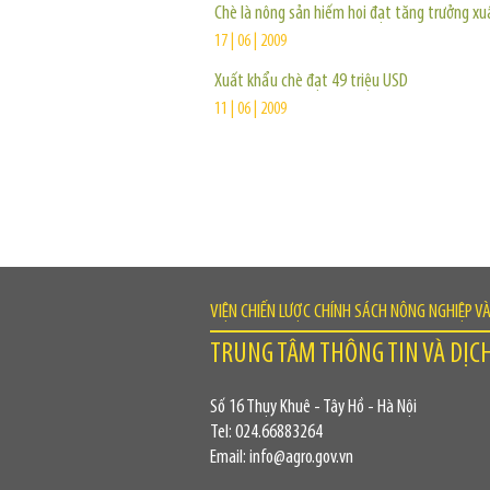
Chè là nông sản hiếm hoi đạt tăng trưởng xu
17 | 06 | 2009
Xuất khẩu chè đạt 49 triệu USD
11 | 06 | 2009
VIỆN CHIẾN LƯỢC CHÍNH SÁCH NÔNG NGHIỆP V
TRUNG TÂM THÔNG TIN VÀ DỊC
Số 16 Thụy Khuê - Tây Hồ - Hà Nội
Tel: 024.66883264
Email: info@agro.gov.vn