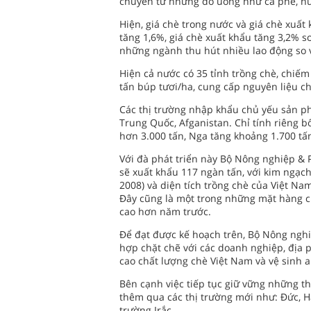
chuyển từ những đồ uống như cà phê, nướ
Hiện, giá chè trong nước và giá chè xuất
tăng 1,6%, giá chè xuất khẩu tăng 3,2% s
những ngành thu hút nhiều lao động so 
Hiện cả nước có 35 tỉnh trồng chè, chiếm
tấn búp tươi/ha, cung cấp nguyên liệu c
Các thị trường nhập khẩu chủ yếu sản ph
Trung Quốc, Afganistan. Chỉ tính riêng 
hơn 3.000 tấn, Nga tăng khoảng 1.700 tấn
Với đà phát triển này Bộ Nông nghiệp & 
sẽ xuất khẩu 117 ngàn tấn, với kim ngạc
2008) và diện tích trồng chè của Việt Nam
Đây cũng là một trong những mặt hàng c
cao hơn năm trước.
Để đạt được kế hoạch trên, Bộ Nông nghi
hợp chặt chẽ với các doanh nghiệp, địa
cao chất lượng chè Việt Nam và vệ sinh 
Bên cạnh việc tiếp tục giữ vững những t
thêm qua các thị trường mới như: Đức, Hà
trường Irắc.