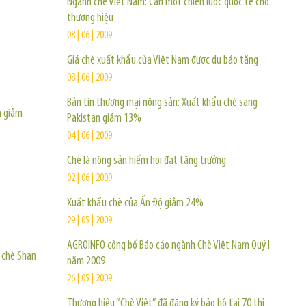
Ngành chè Việt Nam: Cần một chiến lược quốc tế cho
thương hiệu
08 | 06 | 2009
Giá chè xuất khẩu của Việt Nam được dự báo tăng
08 | 06 | 2009
Bản tin thương mại nông sản: Xuất khẩu chè sang
á giảm
Pakistan giảm 13%
04 | 06 | 2009
Chè là nông sản hiếm hoi đạt tăng trưởng
02 | 06 | 2009
Xuất khẩu chè của Ấn Độ giảm 24%
29 | 05 | 2009
AGROINFO công bố Báo cáo ngành Chè Việt Nam Quý I
 chè Shan
năm 2009
26 | 05 | 2009
Thương hiệu “Chè Việt” đã đăng ký bảo hộ tại 70 thị