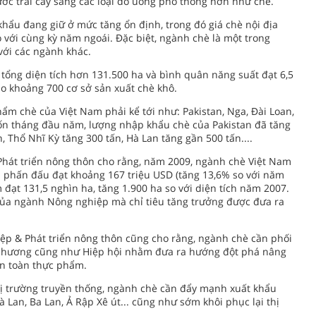
c trái cây sang các loại đồ uống phổ thông hơn như chè.
 khẩu đang giữ ở mức tăng ổn định, trong đó giá chè nội địa
o với cùng kỳ năm ngoái. Đặc biệt, ngành chè là một trong
với các ngành khác.
 tổng diện tích hơn 131.500 ha và bình quân năng suất đạt 6,5
ho khoảng 700 cơ sở sản xuất chè khô.
ẩm chè của Việt Nam phải kể tới như: Pakistan, Nga, Đài Loan,
bốn tháng đầu năm, lượng nhập khẩu chè của Pakistan đã tăng
, Thổ Nhĩ Kỳ tăng 300 tấn, Hà Lan tăng gần 500 tấn....
Phát triển nông thôn cho rằng, năm 2009, ngành chè Việt Nam
h phấn đấu đạt khoảng 167 triệu USD (tăng 13,6% so với năm
 đạt 131,5 nghìn ha, tăng 1.900 ha so với diện tích năm 2007.
ủa ngành Nông nghiệp mà chỉ tiêu tăng trưởng được đưa ra
ệp & Phát triển nông thôn cũng cho rằng, ngành chè cần phối
 phương cũng như Hiệp hội nhằm đưa ra hướng đột phá nâng
an toàn thực phẩm.
hị trường truyền thống, ngành chè cần đẩy mạnh xuất khẩu
 Lan, Ba Lan, Ả Rập Xê út... cũng như sớm khôi phục lại thị