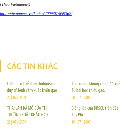
(Theo Vietnamnet)
http://vietnamnet.vn/kinhte/2009/07/859362/
CÁC TIN KHÁC
TIN KHÁC
El Nino có thể khiến Inđônêxia
Thị trường không cần nước mắt:
duy trì lệnh cấm xuất khẩu gạo
Từ bài học thiếu gạo...
22 | 07 | 2009
20 | 07 | 2009
THÁI LAN ĐÃ MỞ CỬA THỊ
Giống lúa của ĐBSCL trên đất
TRƯỜNG XUẤT KHẨU GẠO
Tây Phi
22 | 07 | 2009
19 | 07 | 2009