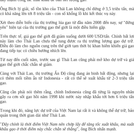
Ông Bích lý giải, số tồn kho của Thái Lan không chỉ dừng ở 3,5 triệu tấn, mà
có khả năng lên tới 8 triệu tấn - con số khổng lồ khi kết thúc vụ này.
Xét theo diễn biến của thị trường lúa gạo từ đầu năm 2008 đến nay, sự “đứng
yên” hiện tại của thị trường gạo thế giới là một điều hiếm gặp.
Trên thực tế, giá gạo thế giới đã giảm xuống dưới 600 USD/tấn. Chính bất lợi
này làm cho Thái Lan chưa thể tung được ra thị trường lượng gạo dự trữ.
Điều đó làm cho nguồn cung trên thế giới tạm thời bị khan hiếm khiến giá gạo
đang tiếp tục có chiều hướng nhích lên.
Từ nay đến cuối năm, trước sau gì Thái Lan cũng phải mở kho dự trữ và giá
gạo thế giới chắc chắn sẽ giảm.
Cùng với Thái Lan, thị trường Ấn Độ cũng đang án binh bất động, nhưng lại
có thêm mối tiềm ẩn từ Indonesia - rất có thể sẽ xuất khẩu từ 2-3 triệu tấn
gạo.
Cũng cần phải nói thêm rằng, chính Indonesia cũng đã từng là nguyên nhân
gây ra cơn sốt gạo hồi năm 1998 khi nước này nhập khẩu tới hơn 6 triệu tấn
gạo.
Trong khi đó, năng lực dự trữ của Việt Nam lại rất ít và không thể dự trữ, bảo
quản trong thời gian dài như Thái Lan.
"
Đây chính là thời điểm Việt Nam nên chớp lấy để tăng tốc xuất khẩu, mà xuất
khẩu gạo ở thời điểm này chắc chắn sẽ thắng
”, ông Bích nhấn mạnh.