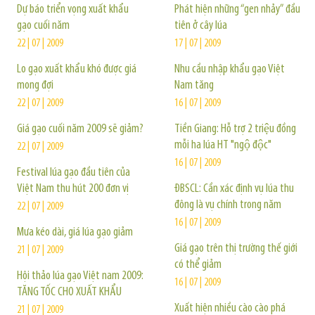
Dự báo triển vọng xuất khẩu
Phát hiện những “gen nhảy” đầu
gạo cuối năm
tiên ở cây lúa
22 | 07 | 2009
17 | 07 | 2009
Lo gạo xuất khẩu khó được giá
Nhu cầu nhập khẩu gạo Việt
mong đợi
Nam tăng
22 | 07 | 2009
16 | 07 | 2009
Giá gạo cuối năm 2009 sẽ giảm?
Tiền Giang: Hỗ trợ 2 triệu đồng
mỗi ha lúa HT "ngộ độc"
22 | 07 | 2009
16 | 07 | 2009
Festival lúa gạo đầu tiên của
Việt Nam thu hút 200 đơn vị
ĐBSCL: Cần xác định vụ lúa thu
đông là vụ chính trong năm
22 | 07 | 2009
16 | 07 | 2009
Mưa kéo dài, giá lúa gạo giảm
Giá gạo trên thị trường thế giới
21 | 07 | 2009
có thể giảm
Hội thảo lúa gạo Việt nam 2009:
16 | 07 | 2009
TĂNG TỐC CHO XUẤT KHẨU
Xuất hiện nhiều cào cào phá
21 | 07 | 2009