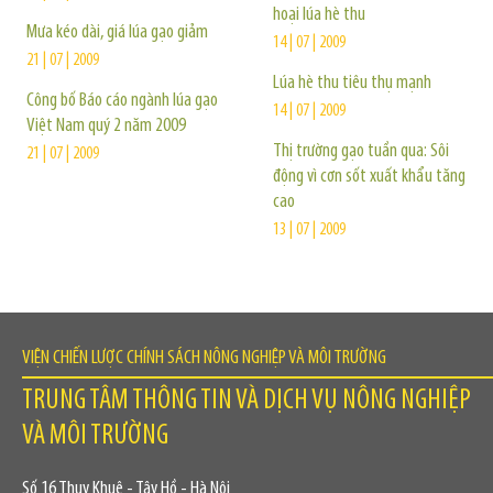
hoại lúa hè thu
Mưa kéo dài, giá lúa gạo giảm
14 | 07 | 2009
21 | 07 | 2009
Lúa hè thu tiêu thụ mạnh
Công bố Báo cáo ngành lúa gạo
14 | 07 | 2009
Việt Nam quý 2 năm 2009
Thị trường gạo tuần qua: Sôi
21 | 07 | 2009
động vì cơn sốt xuất khẩu tăng
cao
13 | 07 | 2009
VIỆN CHIẾN LƯỢC CHÍNH SÁCH NÔNG NGHIỆP VÀ MÔI TRƯỜNG
TRUNG TÂM THÔNG TIN VÀ DỊCH VỤ NÔNG NGHIỆP
VÀ MÔI TRƯỜNG
Số 16 Thụy Khuê - Tây Hồ - Hà Nội