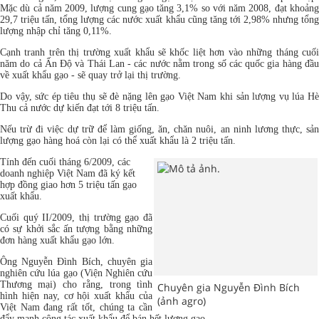
Mặc dù cả năm 2009, lượng cung gạo tăng 3,1% so với năm 2008, đạt khoảng
29,7 triệu tấn, tổng lượng các nước xuất khẩu cũng tăng tới 2,98% nhưng tổng
lượng nhập chỉ tăng 0,11%.
Cạnh tranh trên thị trường xuất khẩu sẽ khốc liệt hơn vào những tháng cuối
năm do cả Ấn Độ và Thái Lan - các nước nằm trong số các quốc gia hàng đầu
về xuất khẩu gạo - sẽ quay trở lại thị trường.
Do vậy, sức ép tiêu thụ sẽ đè nặng lên gạo Việt Nam khi sản lượng vụ lúa Hè
Thu cả nước dự kiến đạt tới 8 triệu tấn.
Nếu trừ đi việc dự trữ để làm giống, ăn, chăn nuôi, an ninh lương thực, sản
lượng gạo hàng hoá còn lại có thể xuất khẩu là 2 triệu tấn.
Tính đến cuối tháng 6/2009, các
doanh nghiệp Việt Nam đã ký kết
hợp đồng giao hơn 5 triệu tấn gạo
xuất khẩu.
Cuối quý II/2009, thị trường gạo đã
có sự khởi sắc ấn tượng bằng những
đơn hàng xuất khẩu gạo lớn.
Ông Nguyễn Đình Bích, chuyên gia
nghiên cứu lúa gạo (Viện Nghiên cứu
Thương mại) cho rằng, trong tình
Chuyên gia Nguyễn Đình Bích
hình hiện nay, cơ hội xuất khẩu của
(ảnh agro)
Việt Nam đang rất tốt, chúng ta cần
đẩy mạnh công tác xuất khẩu để bán hết lượng gạo.