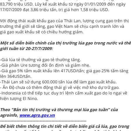
83,790 triệu USD. Lũy kế xuất khẩu từ ngày 01/01/2009 đến ngày
17/07/2009 đạt 3,86 triệu tấn, trị giá hơn 1,58 triệu USD.
Với động thái xuất khẩu gạo của Thái Lan, lượng cung gạo trên thị
trường thế giới sẽ tăng, gạo Việt Nam sẽ chịu cạnh tranh lớn và
giá gạo xuất khẩu sẽ có chiều hướng giảm.
Một số diễn biến chính của thị trường lúa gạo trong nước và thế
giới tuần từ 20-27/7/2009:
-Giá lúa tẻ thường và gạo tẻ thường tăng.
-Giá phân Ure tương đối ổn định và giảm nhẹ.
-Giá gạo 5% tấm xuất khẩu lên 417USD/tấn; giá gạo 25% tấm tăng
lên 364USD/tấn.
-Thái Lan sẽ sử dụng 600.000 tấn lúa để làm gạo xuất khẩu.
- Ấn Độ chưa có thêm động thái gì về việc mở kho dự trữ gạo.
-Indonesia có thể tiếp tục duy trì lệnh cấm xuất gạo do lo ngại về
hiện tượng El Nino.
Theo "Bản tin thị trường và thương mại lúa gạo tuần” của
agroinfo,
www.agro.gov.vn
-----------------------------------------------------------
Để biết thêm thông tin chi tiết về diễn biến giá cả lúa, gạo trong