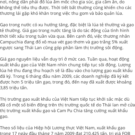
nơi, nông dân phải đổ lúa ẩm mốc cho gia súc, gia cầm ăn, do
không thể tiêu thụ được. Thời tiết bất thường cũng khiến cho các
thương lái gặp khó khăn trong việc thu gom và bảo quản lúa.
Gạo trong nước có xu hướng tăng, đặc biệt là lúa tẻ thường và gạo
tẻ thường. Giá gạo trong nước tăng là do tác động của tình hình
thời tiết xấu trong tuần vừa qua. Bên cạnh đó, việc thương nhân
Campuchia đang đổ xô mua vét gạo thơm và gạo trắng 5% xuất
ngược sang Thái Lan cũng góp phần làm thị trường sôi động.
Giá gạo nguyên liệu vẫn duy trì ở mức cao. Tuần qua, hoạt động
xuất khẩu gạo của Việt Nam nhìn chung tiếp tục sôi động. Lượng
lúa hè thu đang thu hoạch sẽ là đầu vào cho lượng gạo xuất khẩu
đã ký. Trong 6 tháng đầu năm 2009, các doanh nghiệp đã ký kết
được hơn 5 triệu tấn gạo, trong đó, đến nay đã xuất được khoảng
3,85 triệu tấn.
Thị trường gạo xuất khẩu của Việt Nam tiếp tục khởi sắc mặc dù
đã cố một số biến động trên thị trường quốc tế do Thái lan mở cửa
thị trường xuất khẩu gạo và Cam Pu Chia tăng cường xuất khẩu
gạo.
Theo số liệu của Hiệp hội Lương thực Việt Nam, xuất khẩu gạo
trong 17 ngày đầu tháng 7 năm 2009 đạt 210.425 tấn, trị giá FOB