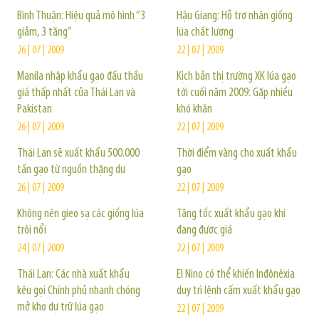
Bình Thuận: Hiệu quả mô hình “3
Hậu Giang: Hỗ trợ nhân giống
giảm, 3 tăng”
lúa chất lượng
26 | 07 | 2009
22 | 07 | 2009
Manila nhập khẩu gạo đấu thầu
Kịch bản thị trường XK lúa gạo
giá thấp nhất của Thái Lan và
tới cuối năm 2009: Gặp nhiều
Pakistan
khó khăn
26 | 07 | 2009
22 | 07 | 2009
Thái Lan sẽ xuất khẩu 500.000
Thời điểm vàng cho xuất khẩu
tấn gạo từ nguồn thặng dư
gạo
26 | 07 | 2009
22 | 07 | 2009
Không nên gieo sạ các giống lúa
Tăng tốc xuất khẩu gạo khi
trôi nổi
đang được giá
24 | 07 | 2009
22 | 07 | 2009
Thái Lan: Các nhà xuất khẩu
El Nino có thể khiến Inđônêxia
kêu gọi Chính phủ nhanh chóng
duy trì lệnh cấm xuất khẩu gạo
mở kho dự trữ lúa gạo
22 | 07 | 2009