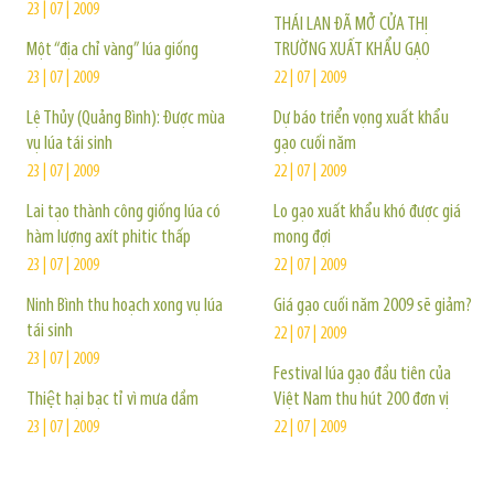
23 | 07 | 2009
THÁI LAN ĐÃ MỞ CỬA THỊ
Một “địa chỉ vàng” lúa giống
TRƯỜNG XUẤT KHẨU GẠO
23 | 07 | 2009
22 | 07 | 2009
Lệ Thủy (Quảng Bình): Được mùa
Dự báo triển vọng xuất khẩu
vụ lúa tái sinh
gạo cuối năm
23 | 07 | 2009
22 | 07 | 2009
Lai tạo thành công giống lúa có
Lo gạo xuất khẩu khó được giá
hàm lượng axít phitic thấp
mong đợi
23 | 07 | 2009
22 | 07 | 2009
Ninh Bình thu hoạch xong vụ lúa
Giá gạo cuối năm 2009 sẽ giảm?
tái sinh
22 | 07 | 2009
23 | 07 | 2009
Festival lúa gạo đầu tiên của
Thiệt hại bạc tỉ vì mưa dầm
Việt Nam thu hút 200 đơn vị
23 | 07 | 2009
22 | 07 | 2009