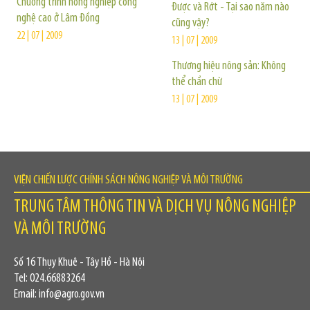
Chương trình nông nghiệp công
Được và Rớt - Tại sao năm nào
nghệ cao ở Lâm Ðồng
cũng vậy?
22 | 07 | 2009
13 | 07 | 2009
Thương hiệu nông sản: Không
thể chần chừ
13 | 07 | 2009
VIỆN CHIẾN LƯỢC CHÍNH SÁCH NÔNG NGHIỆP VÀ MÔI TRƯỜNG
TRUNG TÂM THÔNG TIN VÀ DỊCH VỤ NÔNG NGHIỆP
VÀ MÔI TRƯỜNG
Số 16 Thụy Khuê - Tây Hồ - Hà Nội
Tel: 024.66883264
Email: info@agro.gov.vn