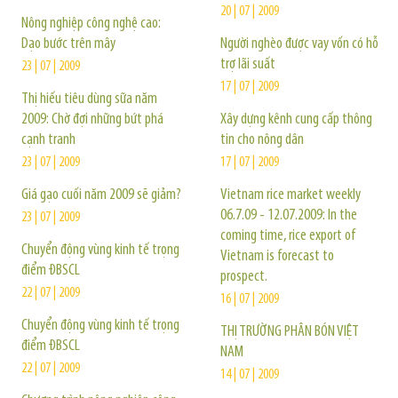
20 | 07 | 2009
Nông nghiệp công nghệ cao:
Dạo bước trên mây
Người nghèo được vay vốn có hỗ
trợ lãi suất
23 | 07 | 2009
17 | 07 | 2009
Thị hiếu tiêu dùng sữa năm
2009: Chờ đợi những bứt phá
Xây dựng kênh cung cấp thông
cạnh tranh
tin cho nông dân
23 | 07 | 2009
17 | 07 | 2009
Giá gạo cuối năm 2009 sẽ giảm?
Vietnam rice market weekly
06.7.09 - 12.07.2009: In the
23 | 07 | 2009
coming time, rice export of
Chuyển động vùng kinh tế trọng
Vietnam is forecast to
điểm ĐBSCL
prospect.
22 | 07 | 2009
16 | 07 | 2009
Chuyển động vùng kinh tế trọng
THỊ TRƯỜNG PHÂN BÓN VIỆT
điểm ĐBSCL
NAM
22 | 07 | 2009
14 | 07 | 2009