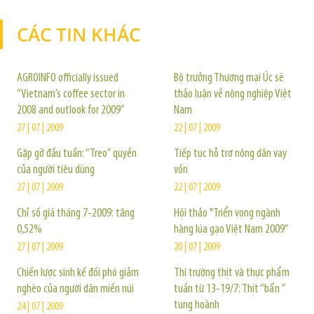
CÁC TIN KHÁC
TIN KHÁC
AGROINFO officially issued
Bộ trưởng Thương mại Úc sẽ
“Vietnam’s coffee sector in
thảo luận về nông nghiệp Việt
2008 and outlook for 2009”
Nam
27 | 07 | 2009
22 | 07 | 2009
Gặp gỡ đầu tuần: “Treo” quyền
Tiếp tục hỗ trợ nông dân vay
của người tiêu dùng
vốn
27 | 07 | 2009
22 | 07 | 2009
Chỉ số giá tháng 7-2009: tăng
Hội thảo "Triển vọng ngành
0,52%
hàng lúa gạo Việt Nam 2009“
27 | 07 | 2009
20 | 07 | 2009
Chiến lược sinh kế đối phó giảm
Thị trường thịt và thực phẩm
nghèo của người dân miền núi
tuần từ 13-19/7: Thịt “bẩn ”
tung hoành
24 | 07 | 2009