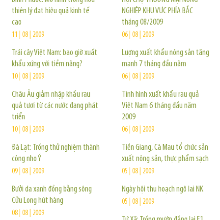
thiên lý đạt hiệu quả kinh tế
NGHIỆP KHU VỰC PHÍA BẮC
cao
tháng 08/2009
11 | 08 | 2009
06 | 08 | 2009
Trái cây Việt Nam: bao giờ xuất
Lượng xuất khẩu nông sản tăng
khẩu xứng với tiềm năng?
mạnh 7 tháng đầu năm
10 | 08 | 2009
06 | 08 | 2009
Châu Âu giảm nhập khẩu rau
Tình hình xuất khẩu rau quả
quả tươi từ các nước đang phát
Việt Nam 6 tháng đầu năm
triển
2009
10 | 08 | 2009
06 | 08 | 2009
Đà Lạt: Trồng thử nghiệm thành
Tiền Giang, Cà Mau tổ chức sản
công nho Ý
xuất nông sản, thực phẩm sạch
09 | 08 | 2009
05 | 08 | 2009
Bưởi da xanh đồng bằng sông
Ngày hội thu hoạch ngô lai NK
Cửu Long hút hàng
05 | 08 | 2009
08 | 08 | 2009
Tứ Xã: Trồng mướp đắng lai F1