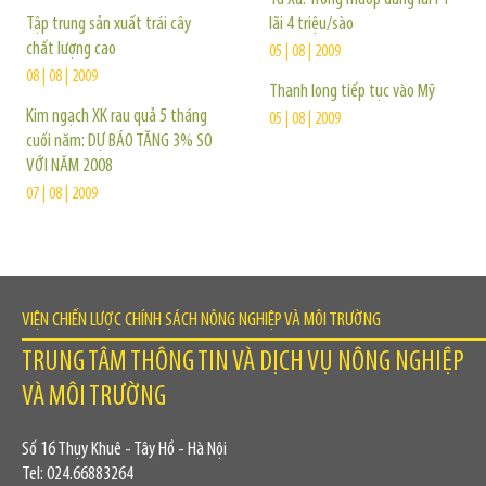
Tập trung sản xuất trái cây
lãi 4 triệu/sào
chất lượng cao
05 | 08 | 2009
08 | 08 | 2009
Thanh long tiếp tục vào Mỹ
Kim ngạch XK rau quả 5 tháng
05 | 08 | 2009
cuối năm: DỰ BÁO TĂNG 3% SO
VỚI NĂM 2008
07 | 08 | 2009
VIỆN CHIẾN LƯỢC CHÍNH SÁCH NÔNG NGHIỆP VÀ MÔI TRƯỜNG
TRUNG TÂM THÔNG TIN VÀ DỊCH VỤ NÔNG NGHIỆP
VÀ MÔI TRƯỜNG
Số 16 Thụy Khuê - Tây Hồ - Hà Nội
Tel: 024.66883264