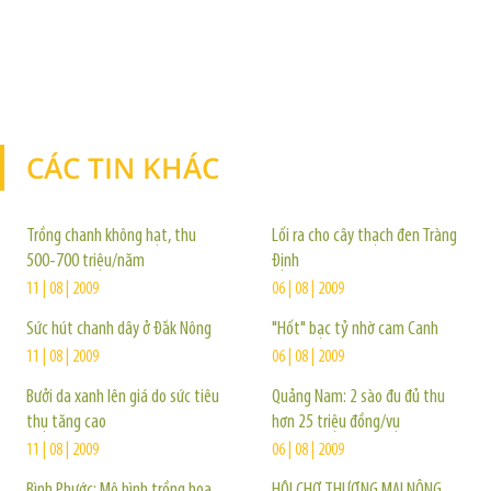
CÁC TIN KHÁC
TIN KHÁC
Trồng chanh không hạt, thu
Lối ra cho cây thạch đen Tràng
500-700 triệu/năm
Định
11 | 08 | 2009
06 | 08 | 2009
Sức hút chanh dây ở Đắk Nông
"Hốt" bạc tỷ nhờ cam Canh
11 | 08 | 2009
06 | 08 | 2009
Bưởi da xanh lên giá do sức tiêu
Quảng Nam: 2 sào đu đủ thu
thụ tăng cao
hơn 25 triệu đồng/vụ
11 | 08 | 2009
06 | 08 | 2009
Bình Phước: Mô hình trồng hoa
HỘI CHỢ THƯƠNG MẠI NÔNG