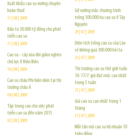
Xuất khẩu cao su vướng chuyện
hoàn thuế
Gỡ vướng mắc chương trình
trồng 100.000 ha cao su ở Tây
11 | 08 | 2009
Nguyên
Đầu tư 30.000 tỷ đồng cho phát
29 | 07 | 2009
triển cao su
Diện tích trồng cao su của Lào
11 | 08 | 2009
sẽ không quá 300.000 hécta
Cao su - cây xóa đói giảm nghèo
23 | 07 | 2009
chủ lực ở Điện Biên
Thị trường cao su thế giới tuần
10 | 08 | 2009
10-17/7: giá đạt mức cao nhất
Cao su châu Phi hiện diện tại thị
trong 5 tuần
trường châu Á
21 | 07 | 2009
04 | 08 | 2009
Giá cao su cao nhất trong 1
Tập trung cao cho việc phát
tháng
triển cao su đến năm 2015
17 | 07 | 2009
02 | 08 | 2009
Mỗi tấn mủ cao su lợi nhuận 10
triệu đồng