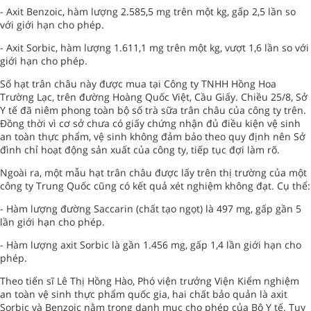
- Axit Benzoic, hàm lượng 2.585,5 mg trên một kg, gấp 2,5 lần so
với giới hạn cho phép.
- Axit Sorbic, hàm lượng 1.611,1 mg trên một kg, vượt 1,6 lần so với
giới hạn cho phép.
Số hạt trân châu này được mua tại Công ty TNHH Hồng Hoa
Trường Lạc, trên đường Hoàng Quốc Việt, Cầu Giấy. Chiều 25/8, Sở
Y tế đã niêm phong toàn bộ số trà sữa trân châu của công ty trên.
Đồng thời vì cơ sở chưa có giấy chứng nhận đủ điều kiện vệ sinh
an toàn thực phẩm, vệ sinh không đảm bảo theo quy định nên Sở
đình chỉ hoạt động sản xuất của công ty, tiếp tục đợi làm rõ.
Ngoài ra, một mẫu hạt trân châu được lấy trên thị trường của một
công ty Trung Quốc cũng có kết quả xét nghiệm không đạt. Cụ thể:
- Hàm lượng đường Saccarin (chất tạo ngọt) là 497 mg, gấp gần 5
lần giới hạn cho phép.
- Hàm lượng axit Sorbic là gần 1.456 mg, gấp 1,4 lần giới hạn cho
phép.
Theo tiến sĩ Lê Thị Hồng Hào, Phó viện trưởng Viện Kiểm nghiệm
an toàn vệ sinh thực phẩm quốc gia, hai chất bảo quản là axit
Sorbic và Benzoic nằm trong danh mục cho phép của Bộ Y tế. Tuy