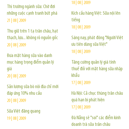
18 | 08 | 2009
Thị trường ngành sữa: Chờ đợi
những cuộc cạnh tranh bứt phá
Kích cầu hàng Việt: Sữa nội lên
tiếng
21 | 08 | 2009
18 | 08 | 2009
Thu giữ trên 1 tạ trân châu, hạt
thạch, lựu... không rõ nguồn gốc
Sáng nay, phát động "Người Việt
ưu tiên dùng sữa Việt"
20 | 08 | 2009
18 | 08 | 2009
Đưa mặt hàng sữa vào danh
mục hàng trọng điểm quản lý
Tăng cường quản lý giá tính
giá
thuế đối với mặt hàng sữa nhập
khẩu
20 | 08 | 2009
17 | 08 | 2009
Sản lượng sữa bò nội địa chỉ mới
đáp ứng 10% nhu cầu
Hà Nội: Cả chục thùng trân châu
quá hạn bị phát hiện
20 | 08 | 2009
17 | 08 | 2009
Sữa Việt đăng quang
Đà Nẵng sẽ "soi" các điểm kinh
19 | 08 | 2009
doanh trà sữa trân châu