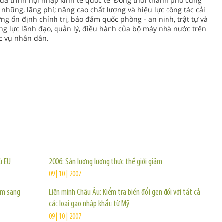
 quá trình hội nhập kình tế quốc tế. Đồng thời thành phố cũng
hũng, lãng phí; nâng cao chất lượng và hiệu lực công tác cải
ững ổn định chính trị, bảo đảm quốc phòng - an ninh, trật tự và
ăng lực lãnh đạo, quản lý, điều hành của bộ máy nhà nước trên
c vụ nhân dân.
TIN KHÁC
ừ EU
2006: Sản lượng lương thực thế giới giảm
09 | 10 | 2007
ẩm sang
Liên minh Châu Âu: Kiểm tra biến đổi gen đối với tất cả
các loại gạo nhập khẩu từ Mỹ
09 | 10 | 2007