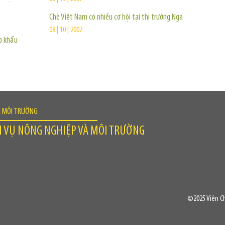
Chè Việt Nam có nhiều cơ hội tại thị trường Nga
08 | 10 | 2007
p khẩu
À MÔI TRƯỜNG
H VỤ NÔNG NGHIỆP VÀ MÔI TRƯỜNG
©2025 Viện Ch