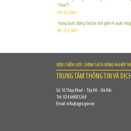
“treo”!
09 | 10 | 2007
Trung Quốc đứng thứ ba thế giới về xuất nhậ
09 | 10 | 2007
VIỆN CHIẾN LƯỢC CHÍNH SÁCH NÔNG NGHIỆP V
TRUNG TÂM THÔNG TIN VÀ DỊC
Số 16 Thụy Khuê - Tây Hồ - Hà Nội
Tel: 024.66883264
Email: info@agro.gov.vn