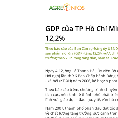
GDP của TP Hồ Chí Mi
12,2%
Theo báo cáo của Ban Cán sự Đảng ủy UBND T
sản phẩm nội địa (GDP) tăng 12,2%, vượt chỉ t
trưởng theo xu hướng tăng dần, năm sau ca
Ngày 4-12, ông Lê Thanh Hải, Ủy viên Bộ 
Hội nghị lần thứ 6 Ban Chấp hành Đảng b
- xã hội (KT-XH) năm 2006, kế hoạch phá
Theo báo cáo trêm, chương trình chuyển 
tích cực, nền kinh tế thành phố phát tr
lĩnh vực giáo dục - đào tạo, y tế, văn hóa
Năm 2007, thành phố phấn đấu đạt tốc đ
về chất lượng tăng trưởng, sức cạnh tran