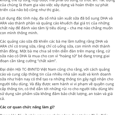
của chúng là tham gia vào việc xây dựng và hoàn thiện sự phát
triển của não bộ cũng như thị giác.
Lợi dụng đặc tính này, đa số nhà sản xuất sữa đã bổ sung DHA và
ARA vào thành phần và quảng cáo khuếch đại giá trị của những
chất này để đánh vào tâm lý tiêu dùng – cha mẹ nào chẳng muốn
con mình thông minh.
Các quảng cáo sữa đã khiến các bà mẹ lầm tưởng rằng DHA và
ARA chỉ có trong sữa, rằng chỉ có uống sữa, con mình mới thành
thần đồng. Một bà mẹ chia sẻ trên diễn đàn trên mạng rằng, cứ
sữa nào có DHA là mua cho con vì “hoàng tử” bé đang trong giai
đoạn cần tăng cường “chất xám”.
Đại diện Hội TC-BVNTD Việt Nam cũng cho rằng, với cách quảng
cáo và cung cấp thông tin của nhiều nhà sản xuất và kinh doanh
sữa như hiện nay có thể tạo ra những thông tin gây ngộ nhận cho
người tiêu dùng. Và đây được xem hành vi vi phạm về quyền cung
cấp thông tin, có thể dẫn tới những rủi ro cho người tiêu dùng khi
sử dụng sản phẩm sữa không đảm bảo chất lượng, an toàn và giá
cả.
Các cơ quan chức năng làm gì?