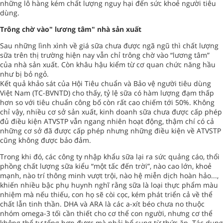
những lô hàng kém chất lượng nguy hại đến sức khoẻ người tiêu
dùng.
Trông chờ vào" lương tâm" nhà sản xuất
Sau những lình xình về giá sữa chưa được ngã ngũ thì chất lượng
sữa trên thị trường hiện nay vẫn chỉ trông chờ vào “lương tâm”
của nhà sản xuất. Còn khâu hậu kiểm từ cơ quan chức năng hầu
như bị bỏ ngỏ.
Kết quả khảo sát của Hội Tiêu chuẩn và Bảo vệ người tiêu dùng
Việt Nam (TC-BVNTD) cho thấy, tỷ lệ sữa có hàm lượng đạm thấp
hơn so với tiêu chuẩn công bố còn rất cao chiếm tới 50%. Không
chỉ vậy, nhiều cơ sở sản xuất, kinh doanh sữa chưa được cấp phép
đủ điều kiện ATVSTP vẫn ngang nhiên hoạt động, thậm chí có cả
những cơ sở đã được cấp phép nhưng những điều kiện về ATVSTP
cũng không được bảo đảm.
Trong khi đó, các công ty nhập khẩu sữa lại ra sức quảng cáo, thổi
phồng chất lượng sữa kiểu “một tấc đến trời”, nào cao lớn, khoẻ
mạnh, nào trí thông minh vượt trội, nào hệ miễn dịch hoàn hảo...,
khiến nhiều bậc phụ huynh nghĩ rằng sữa là loại thực phẩm màu
nhiệm mà nếu thiếu, con họ sẽ còi cọc, kém phát triển cả về thể
chất lẫn tinh thần. DHA và ARA là các a-xít béo chưa no thuộc
nhóm omega-3 tối cần thiết cho cơ thể con người, nhưng cơ thể
không thể tự tổng hợp được mà phải bổ sung từ thức ăn. Tác dụng