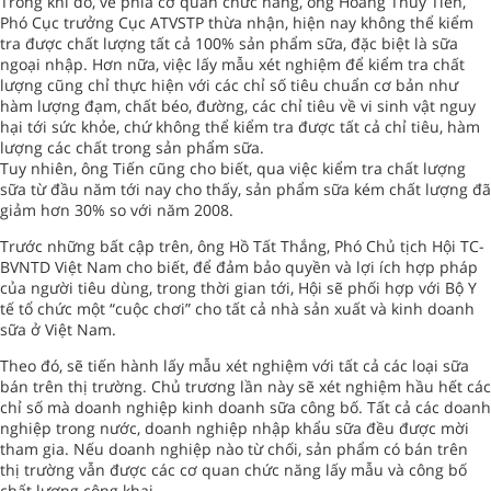
Trong khi đó, về phía cơ quan chức năng, ông Hoàng Thủy Tiến,
Phó Cục trưởng Cục ATVSTP thừa nhận, hiện nay không thể kiểm
tra được chất lượng tất cả 100% sản phẩm sữa, đặc biệt là sữa
ngoại nhập. Hơn nữa, việc lấy mẫu xét nghiệm để kiểm tra chất
lượng cũng chỉ thực hiện với các chỉ số tiêu chuẩn cơ bản như
hàm lượng đạm, chất béo, đường, các chỉ tiêu về vi sinh vật nguy
hại tới sức khỏe, chứ không thể kiểm tra được tất cả chỉ tiêu, hàm
lượng các chất trong sản phẩm sữa.
Tuy nhiên, ông Tiến cũng cho biết, qua việc kiểm tra chất lượng
sữa từ đầu năm tới nay cho thấy, sản phẩm sữa kém chất lượng đã
giảm hơn 30% so với năm 2008.
Trước những bất cập trên, ông Hồ Tất Thắng, Phó Chủ tịch Hội TC-
BVNTD Việt Nam cho biết, để đảm bảo quyền và lợi ích hợp pháp
của người tiêu dùng, trong thời gian tới, Hội sẽ phối hợp với Bộ Y
tế tổ chức một “cuộc chơi” cho tất cả nhà sản xuất và kinh doanh
sữa ở Việt Nam.
Theo đó, sẽ tiến hành lấy mẫu xét nghiệm với tất cả các loại sữa
bán trên thị trường. Chủ trương lần này sẽ xét nghiệm hầu hết các
chỉ số mà doanh nghiệp kinh doanh sữa công bố. Tất cả các doanh
nghiệp trong nước, doanh nghiệp nhập khẩu sữa đều được mời
tham gia. Nếu doanh nghiệp nào từ chối, sản phẩm có bán trên
thị trường vẫn được các cơ quan chức năng lấy mẫu và công bố
chất lượng công khai.