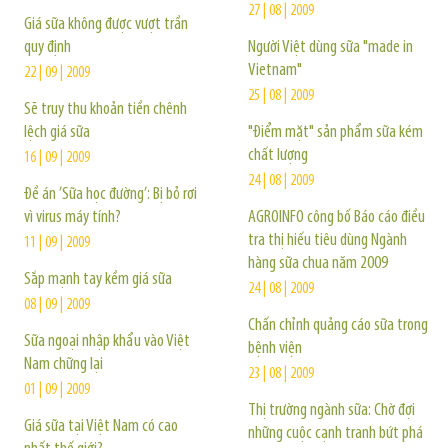
27 | 08 | 2009
Giá sữa không được vượt trần
quy định
Người Việt dùng sữa "made in
Vietnam"
22 | 09 | 2009
25 | 08 | 2009
Sẽ truy thu khoản tiền chênh
lệch giá sữa
"Điểm mặt" sản phẩm sữa kém
chất lượng
16 | 09 | 2009
24 | 08 | 2009
Đề án ’Sữa học đường’: Bị bỏ rơi
vì virus máy tính?
AGROINFO công bố Báo cáo điều
tra thị hiếu tiêu dùng Ngành
11 | 09 | 2009
hàng sữa chua năm 2009
Sắp mạnh tay kềm giá sữa
24 | 08 | 2009
08 | 09 | 2009
Chấn chỉnh quảng cáo sữa trong
Sữa ngoại nhập khẩu vào Việt
bệnh viện
Nam chững lại
23 | 08 | 2009
01 | 09 | 2009
Thị trường ngành sữa: Chờ đợi
Giá sữa tại Việt Nam có cao
những cuộc cạnh tranh bứt phá