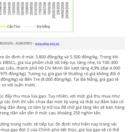
RODATA - AGROINFO -
www.agro.gov.vn
Tre ổn định ở mức 3.800 đồng/kg và 5.500 đồng/kg. Trong khi
c ĐBSCL, giá lúa phẩm chất tốt tiếp tục tăng nhẹ, từ 100-300
Bạc Liêu, thành phố Hồ Chí Minh lần lượt tăng 4,9% (đạt 4.000
.975 đồng/kg). Tương tự, giá gạo tẻ thường có giá không đổi ở
 đồng/kg) và Bến Tre (8.000 đồng/kg). Tại Đà Nẵng, giá gạo tẻ
so với tuần trước.
thúc đẩy thu mua lúa gạo. Tuy nhiên, với mức giá thu mua như
p các tỉnh thì vẫn chưa đạt mức kỳ vọng và thật sự đảm bảo có
ông dân đang có tâm lý trữ lúa để chờ giá tăng lên sẽ bán hàng
trong dân vẫn tồn ở mức cao, khoảng 250 nghìn tấn.
ường trong nước sẽ tiếp tục ổn định như hiện nay trong vài
u mua gạo đợt 2 của Chính phủ kết thúc, giá lúa gạo sẽ có thể