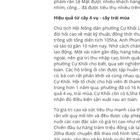
phẩm rắn Lệ Mật được nhiều khách hàng t
nhím, công… đã được tiêu thụ nhiều trên
Hiệu quả từ cây 4 vụ - cây trái mùa
Chủ tịch Hội Nông dân phường Cự Khối Lê
đòi hỏi cao về mặt kỹ thuật, đồng thời 
trồng với tổng diện tích 105ha. Anh Phùn
và táo từ gần 10 năm nay. Nhờ cách chă
lao động. Một vài năm gần đây, hàng ti
ngoài, nên giá trị thu nhập cao, bình q
phường Cự Khối cho biết, qua xét nghiệm
toàn. Các hộ trồng ổi còn được tập huấn
có, bà con rất phấn khởi và cùng nhau q
Cự Khối. Hội tổ chức cho hội viên đi th
trong hơn 1 năm qua, phường đã có 16 hộ
quả 4 vụ, trái mùa, Cự Khối còn có 6,5h
nhận đủ điều kiện sản xuất rau an toàn.
Từ giá trị cao và sức tiêu thụ mạnh của 
rắn với quy mô lớn và đều được cấp phép 
nuôi các con đặc sản có giá trị cao như 
Chiến đầu tư hàng trăm triệu đồng cải t
20ha được chuyển đổi theo mô hình VAC, n
dài ngày, cho thu nhập bình quân 80 tr