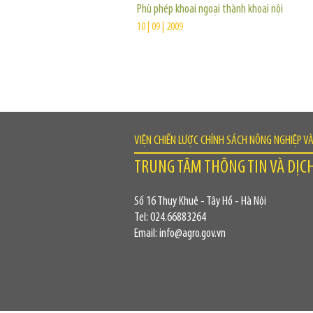
Phù phép khoai ngoại thành khoai nội
10 | 09 | 2009
VIỆN CHIẾN LƯỢC CHÍNH SÁCH NÔNG NGHIỆP V
TRUNG TÂM THÔNG TIN VÀ DỊC
Số 16 Thụy Khuê - Tây Hồ - Hà Nội
Tel: 024.66883264
Email: info@agro.gov.vn