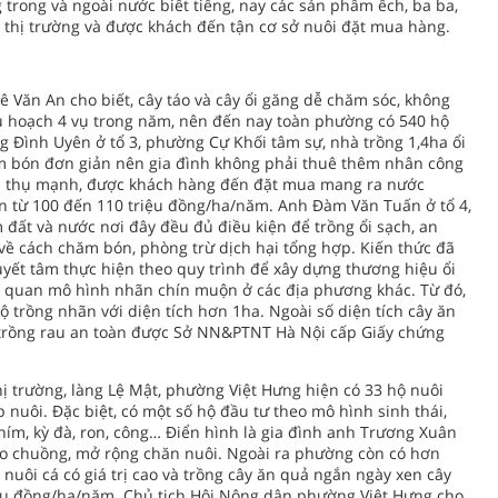
rong và ngoài nước biết tiếng, nay các sản phẩm ếch, ba ba,
 thị trường và được khách đến tận cơ sở nuôi đặt mua hàng.
 Văn An cho biết, cây táo và cây ổi găng dễ chăm sóc, không
thu hoạch 4 vụ trong năm, nên đến nay toàn phường có 540 hộ
g Đình Uyên ở tổ 3, phường Cự Khối tâm sự, nhà trồng 1,4ha ổi
m bón đơn giản nên gia đình không phải thuê thêm nhân công
êu thụ mạnh, được khách hàng đến đặt mua mang ra nước
uân từ 100 đến 110 triệu đồng/ha/năm. Anh Đàm Văn Tuấn ở tổ 4,
 đất và nước nơi đây đều đủ điều kiện để trồng ổi sạch, an
 về cách chăm bón, phòng trừ dịch hại tổng hợp. Kiến thức đã
uyết tâm thực hiện theo quy trình để xây dựng thương hiệu ổi
am quan mô hình nhãn chín muộn ở các địa phương khác. Từ đó,
 trồng nhãn với diện tích hơn 1ha. Ngoài số diện tích cây ăn
a trồng rau an toàn được Sở NN&PTNT Hà Nội cấp Giấy chứng
thị trường, làng Lệ Mật, phường Việt Hưng hiện có 33 hộ nuôi
nuôi. Đặc biệt, có một số hộ đầu tư theo mô hình sinh thái,
nhím, kỳ đà, ron, công… Điển hình là gia đình anh Trương Xuân
ạo chuồng, mở rộng chăn nuôi. Ngoài ra phường còn có hơn
uôi cá có giá trị cao và trồng cây ăn quả ngắn ngày xen cây
iệu đồng/ha/năm. Chủ tịch Hội Nông dân phường Việt Hưng cho