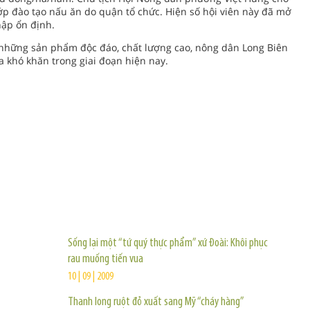
 lớp đào tạo nấu ăn do quận tổ chức. Hiện số hội viên này đã mở
hập ổn định.
g những sản phẩm độc đáo, chất lượng cao, nông dân Long Biên
 khó khăn trong giai đoạn hiện nay.
TIN KHÁC
Sống lại một “tứ quý thực phẩm” xứ Đoài: Khôi phục
rau muống tiến vua
10 | 09 | 2009
Thanh long ruột đỏ xuất sang Mỹ “cháy hàng”