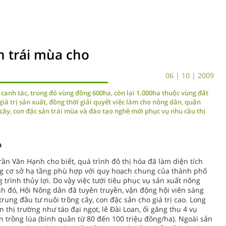
n trái mùa cho
06 | 10 | 2009
canh tác, trong đó vùng đồng 600ha, còn lại 1.000ha thuộc vùng đất
á trị sản xuất, đồng thời giải quyết việc làm cho nông dân, quận
cây, con đặc sản trái mùa và đào tạo nghề mới phục vụ nhu cầu thị
a
ần Văn Hạnh cho biết, quá trình đô thị hóa đã làm diện tích
ng cơ sở hạ tầng phù hợp với quy hoạch chung của thành phố
trình thủy lợi. Do vậy việc tưới tiêu phục vụ sản xuất nông
nh đó, Hội Nông dân đã tuyên truyền, vận động hội viên sáng
 trung đầu tư nuôi trồng cây, con đặc sản cho giá trị cao. Long
 thị trường như táo đại ngọt, lê Đài Loan, ổi găng thu 4 vụ
n trồng lúa (bình quân từ 80 đến 100 triệu đồng/ha). Ngoài sản