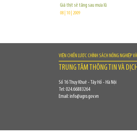
Giá thịt sẽ tăng sau mưa lũ
08 | 10 | 2009
VIỆN CHIẾN LƯỢC CHÍNH SÁCH NÔNG NGHIỆP V
TRUNG TÂM THÔNG TIN VÀ DỊC
Số 16 Thụy Khuê - Tây Hồ - Hà Nội
Tel: 024.66883264
Email: info@agro.gov.vn