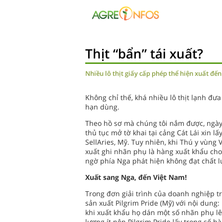
Thịt “bẩn” tái xuất?
Nhiều lô thịt giấy cấp phép thể hiện xuất đế
Không chỉ thế, khá nhiều lô thịt lạnh đư
hạn dùng.
Theo hồ sơ mà chúng tôi nắm được, ngày
thủ tục mở tờ khai tại cảng Cát Lái xin l
SellAries, Mỹ. Tuy nhiên, khi Thú y vùng
xuất ghi nhãn phụ là hàng xuất khẩu cho 
ngờ phía Nga phát hiện không đạt chất l
Xuất sang Nga, đến Việt Nam!
Trong đơn giải trình của doanh nghiệp t
sản xuất Pilgrim Pride (Mỹ) với nội dung:
khi xuất khẩu họ dán một số nhãn phụ lê
lượng ít nên Pilgrim Pride lấy trong số h