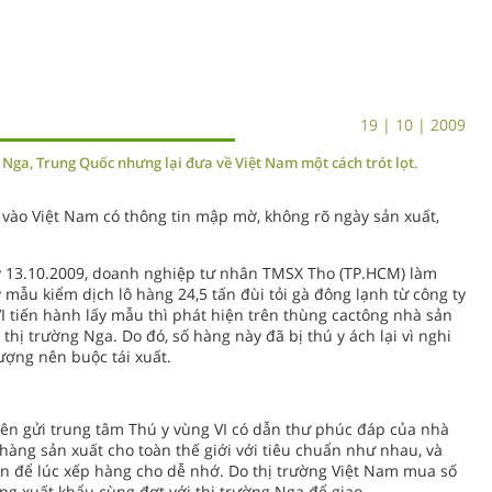
19 | 10 | 2009
n Nga, Trung Quốc nhưng lại đưa về Việt Nam một cách trót lọt.
a vào Việt Nam có thông tin mập mờ, không rõ ngày sản xuất,
 13.10.2009, doanh nghiệp tư nhân TMSX Tho (TP.HCM) làm
ấy mẫu kiểm dịch lô hàng 24,5 tấn đùi tỏi gà đông lạnh từ công ty
 VI tiến hành lấy mẫu thì phát hiện trên thùng cactông nhà sản
thị trường Nga. Do đó, số hàng này đã bị thú y ách lại vì nghi
ượng nên buộc tái xuất.
rên gửi trung tâm Thú y vùng VI có dẫn thư phúc đáp của nhà
 hàng sản xuất cho toàn thế giới với tiêu chuẩn như nhau, và
n để lúc xếp hàng cho dễ nhớ. Do thị trường Việt Nam mua số
àng xuất khẩu cùng đợt với thị trường Nga để giao.