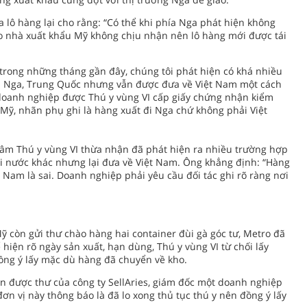
a lô hàng lại cho rằng: “Có thể khi phía Nga phát hiện không
do nhà xuất khẩu Mỹ không chịu nhận nên lô hàng mới được tái
 trong những tháng gần đây, chúng tôi phát hiện có khá nhiều
 đi Nga, Trung Quốc nhưng vẫn được đưa về Việt Nam một cách
t doanh nghiệp được Thú y vùng VI cấp giấy chứng nhận kiểm
 Mỹ, nhãn phụ ghi là hàng xuất đi Nga chứ không phải Việt
âm Thú y vùng VI thừa nhận đã phát hiện ra nhiều trường hợp
i nước khác nhưng lại đưa về Việt Nam. Ông khẳng định: “Hàng
 Nam là sai. Doanh nghiệp phải yêu cầu đối tác ghi rõ ràng nơi
 còn gửi thư chào hàng hai container đùi gà góc tư, Metro đã
iện rõ ngày sản xuất, hạn dùng, Thú y vùng VI từ chối lấy
ng ý lấy mặc dù hàng đã chuyển về kho.
n được thư của công ty SellAries, giám đốc một doanh nghiệp
đơn vị này thông báo là đã lo xong thủ tục thú y nên đồng ý lấy