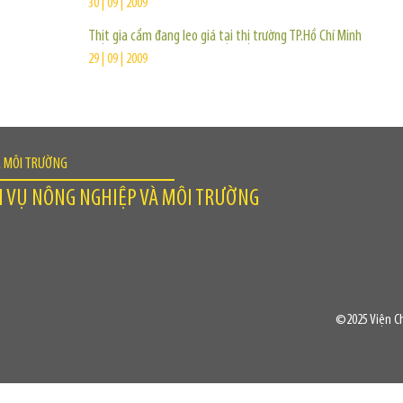
30 | 09 | 2009
Thịt gia cầm đang leo giá tại thị trường TP.Hồ Chí Minh
29 | 09 | 2009
À MÔI TRƯỜNG
H VỤ NÔNG NGHIỆP VÀ MÔI TRƯỜNG
©2025 Viện Ch