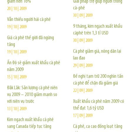
giảm hơn 16%
Giải pháp trợ giúp người trồng
cà-phê
20 | 10 | 2009
30 | 09 | 2009
Vẫn thiếu người hái cà phê
9 tháng, kim ngạch xuất khẩu
19 | 10 | 2009
càphê trên 1,3 tỉ USD
Giá cà phê thế giới đã ngừng
30 | 09 | 2009
tăng
Cà phê giảm giá, nông dân lại
19 | 10 | 2009
lao đao
Ấn Độ sẽ giảm xuất khẩu cà phê
29 | 09 | 2009
năm 2009
Đề nghị tạm trữ 200 nghìn tấn
15 | 10 | 2009
cà phê để chặn đà giảm giá
Đắk Lắk: Sản lượng cà phê niên
22 | 09 | 2009
vụ 2009 – 2010 giảm mạnh so
với niên vụ trước
Xuất khẩu cà phê năm 2009 có
thể đạt 1,6 tỷ USD
13 | 10 | 2009
17 | 09 | 2009
Kim ngạch xuất khẩu cà phê
sang Canada tiếp tục tăng
Cà phê, ca cao đồng loạt tăng