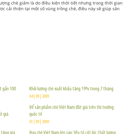
ợng chè giảm là do điều kiện thời tiết nhưng trong thời gian
được cải thiện tại một số vùng trồng chè, điều này sẽ giúp sản
TIN KHÁC
t gần 100
Khối lượng chè xuất khẩu tăng 19% trong 7 tháng
04 | 09 | 2009
Để sản phẩm chè Việt Nam đắt giá trên thị trường
t giá
quốc tế
01 | 09 | 2009
 tăng giá
Đưa chè Việt Nam lên sàn: Yếu tố cốt lõi: Chất lượng