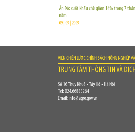
Ấn Độ: xuất khẩu chè giảm 14% trong 7 thá
năm
09 | 09 | 2009
VIỆN CHIẾN LƯỢC CHÍNH SÁCH NÔNG NGHIỆP V
TRUNG TÂM THÔNG TIN VÀ DỊC
Số 16 Thụy Khuê - Tây Hồ - Hà Nội
Tel: 024.66883264
Email: info@agro.gov.vn