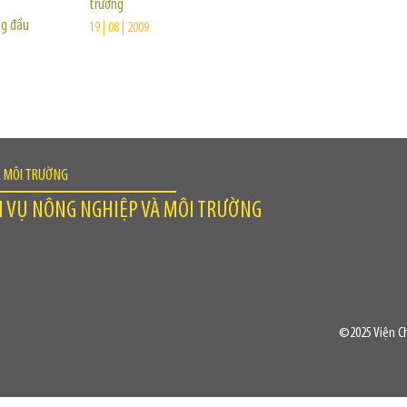
trường
ng đầu
19 | 08 | 2009
À MÔI TRƯỜNG
H VỤ NÔNG NGHIỆP VÀ MÔI TRƯỜNG
©2025 Viện Ch