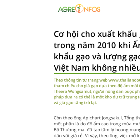
Cơ hội cho xuất khẩu 
trong năm 2010 khi Ấ
khẩu gạo và lượng gạ
Việt Nam không nhiề
Theo thông tin từ trang web www.thailandou
tham chiếu cho giá gạo dựa theo độ ẩm môi
Theera Wongsamut, người nông dân buộc phải
pháp đưa ra có thể là một kho dự trữ trung 
và giá gạo tăng trở lại.
Còn theo ông Apichart Jongsakul, Tổng t
một phần là do độ ẩm cao trong mùa mưa
Bộ Thương mại đã tạo tâm lý hoang mang 
dân với giá rẻ. Vì vậy, theo ông, việc mở