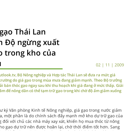
gạo Thái Lan
n Độ ngừng xuất
o trong kho của
u
02 | 11 | 2009
tlook.tv, Bộ Nông nghiệp và Hợp tác Thái Lan sẽ đưa ra mức giá
 trường do giá gạo trong mùa mưa đang giảm mạnh. Theo Bộ trưởng
 bán thóc gạo ngay sau khi thu hoạch khi giá đang ở mức thấp. Giải
tâm để nông dân có thể tạm trữ gạo trong khi chờ độ ẩm giảm xuống
hư ký Văn phòng Kinh tế Nông nghiệp, giá gạo trong nước giảm
, một phần là do chính sách đẩy mạnh mở kho dự trữ gạo của
đối với chủ các nhà máy xay xát, khiến họ mua thóc từ nông
 kho gạo dự trữ nên được hoãn lại, chờ thời điểm tốt hơn. Sang