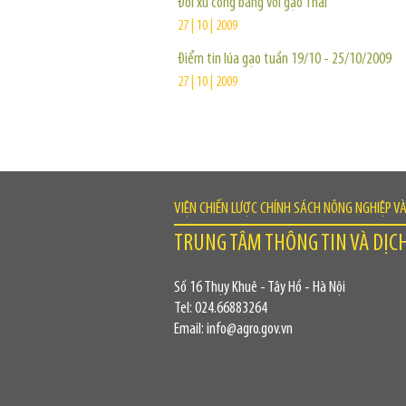
Đối xử công bằng với gạo Thái
27 | 10 | 2009
Điểm tin lúa gạo tuần 19/10 - 25/10/2009
27 | 10 | 2009
VIỆN CHIẾN LƯỢC CHÍNH SÁCH NÔNG NGHIỆP V
TRUNG TÂM THÔNG TIN VÀ DỊC
Số 16 Thụy Khuê - Tây Hồ - Hà Nội
Tel: 024.66883264
Email: info@agro.gov.vn