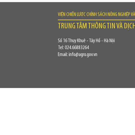
VIỆN CHIẾN LƯỢC CHÍNH SÁCH NÔNG NGHIỆP V
TRUNG TÂM THÔNG TIN VÀ DỊC
Số 16 Thụy Khuê - Tây Hồ - Hà Nội
Tel: 024.66883264
Email: info@agro.gov.vn