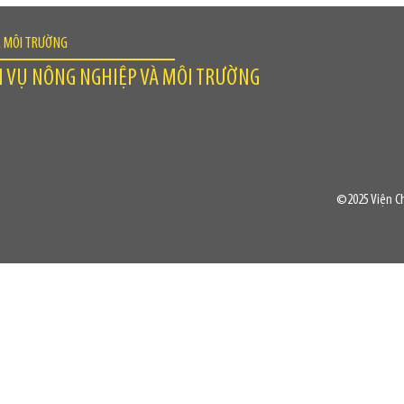
À MÔI TRƯỜNG
H VỤ NÔNG NGHIỆP VÀ MÔI TRƯỜNG
©2025 Viện Ch