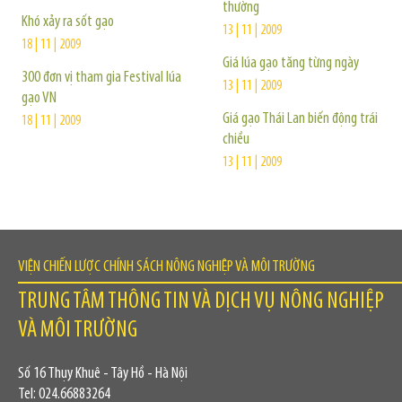
thường
Khó xảy ra sốt gạo
13 | 11 | 2009
18 | 11 | 2009
Giá lúa gạo tăng từng ngày
300 đơn vị tham gia Festival lúa
13 | 11 | 2009
gạo VN
Giá gạo Thái Lan biến động trái
18 | 11 | 2009
chiều
13 | 11 | 2009
VIỆN CHIẾN LƯỢC CHÍNH SÁCH NÔNG NGHIỆP VÀ MÔI TRƯỜNG
TRUNG TÂM THÔNG TIN VÀ DỊCH VỤ NÔNG NGHIỆP
VÀ MÔI TRƯỜNG
Số 16 Thụy Khuê - Tây Hồ - Hà Nội
Tel: 024.66883264