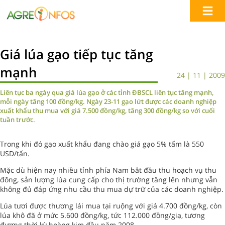
Giá lúa gạo tiếp tục tăng
mạnh
24 | 11 | 2009
Liên tục ba ngày qua giá lúa gạo ở các tỉnh ĐBSCL liên tục tăng mạnh,
mỗi ngày tăng 100 đồng/kg. Ngày 23-11 gạo lứt được các doanh nghiệp
xuất khẩu thu mua với giá 7.500 đồng/kg, tăng 300 đồng/kg so với cuối
tuần trước.
Trong khi đó gạo xuất khẩu đang chào giá gạo 5% tấm là 550
USD/tấn.
Mặc dù hiện nay nhiều tỉnh phía Nam bắt đầu thu hoạch vụ thu
đông, sản lượng lúa cung cấp cho thị trường tăng lên nhưng vẫn
không đủ đáp ứng nhu cầu thu mua dự trữ của các doanh nghiệp.
Lúa tươi được thương lái mua tại ruộng với giá 4.700 đồng/kg, còn
lúa khô đã ở mức 5.600 đồng/kg, tức 112.000 đồng/giạ, tương
đương thời kỳ hoàng kim đầu năm 2008.