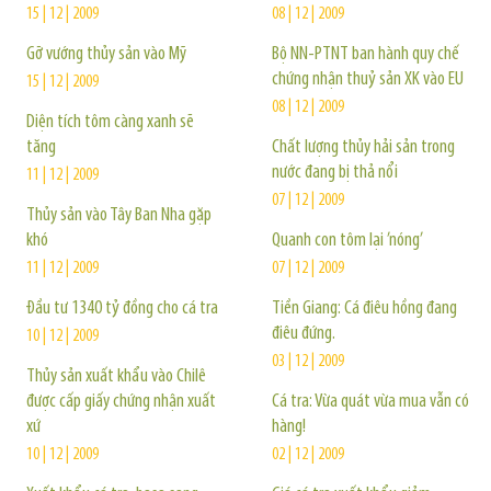
15 | 12 | 2009
08 | 12 | 2009
Gỡ vướng thủy sản vào Mỹ
Bộ NN-PTNT ban hành quy chế
chứng nhận thuỷ sản XK vào EU
15 | 12 | 2009
08 | 12 | 2009
Diện tích tôm càng xanh sẽ
tăng
Chất lượng thủy hải sản trong
nước đang bị thả nổi
11 | 12 | 2009
07 | 12 | 2009
Thủy sản vào Tây Ban Nha gặp
khó
Quanh con tôm lại ’nóng’
11 | 12 | 2009
07 | 12 | 2009
Đầu tư 1340 tỷ đồng cho cá tra
Tiền Giang: Cá điêu hồng đang
điêu đứng.
10 | 12 | 2009
03 | 12 | 2009
Thủy sản xuất khẩu vào Chilê
được cấp giấy chứng nhận xuất
Cá tra: Vừa quát vừa mua vẫn có
xứ
hàng!
10 | 12 | 2009
02 | 12 | 2009