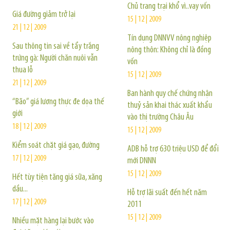
Chủ trang trại khổ vì..vay vốn
Giá đường giảm trở lại
15 | 12 | 2009
21 | 12 | 2009
Tín dụng DNNVV nông nghiệp
Sau thông tin sai về tẩy trắng
nông thôn: Không chỉ là đồng
trứng gà: Người chăn nuôi vẫn
vốn
thua lỗ
15 | 12 | 2009
21 | 12 | 2009
Ban hành quy chế chứng nhận
“Bão” giá lương thực đe dọa thế
thuỷ sản khai thác xuất khẩu
giới
vào thị trường Châu Âu
18 | 12 | 2009
15 | 12 | 2009
Kiểm soát chặt giá gạo, đường
ADB hỗ trợ 630 triệu USD để đổi
17 | 12 | 2009
mới DNNN
15 | 12 | 2009
Hết tùy tiện tăng giá sữa, xăng
dầu...
Hỗ trợ lãi suất đến hết năm
17 | 12 | 2009
2011
15 | 12 | 2009
Nhiều mặt hàng lại bước vào