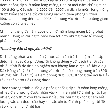
2006 -2010 với kinh phí được cấp là 500 tỉ đồng để mua vắc-xin
tiêm phòng dịch lở mồm long móng, tính ra mỗi năm chúng ta chi
100 tỉ đồng. Các năm từ 2006 đến 2007 thì dịch lở mồm long móng
được kiểm soát khá tốt với lượng vắc-xin tiêm phòng 9 triệu
liều/năm, nhưng đến năm 2008 thì lượng vắc xin tiêm phòng giảm
xuống còn 5 triệu liều.
Chính vì thế, giữa năm 2009 dịch lở mồm long móng bùng phát
mạnh. Đáng ra chúng ta phải làm tốt hơn nhưng thực tế không
phải như vậy.
Theo ông đâu là nguyên nhân?
Dịch bùng phát là do thiếu ý thức và thiếu trách nhiệm của cấp
điều hành các địa phương.Tôi không đồng ý với cách trả lời của
nhiều tỉnh là do tỉnh đó nghèo nên không làm được. Tôi lấy ví dụ,
Đắk Nông có tỷ lệ tiêm phòng vắc-xin lở mồm long móng trên 80%
nhưng Đắk Lắk thì tỷ lệ tiêm phòng dưới 50%. Không thể nói là Đắk
Lắk nghèo hơn Đắk Nông được.
Theo chương trình quốc gia phòng chống dịch lở mồm long móng,
nhiều địa phương được nhận vắc-xin miễn phí từ Chính phủ. Tuy
nhiên, do ý thức còn kém nên nhiều địa phương không tiêm hết
lượng vắc-xin được cấp hay xin vắc-xin từ Chính phủ xong rồi để
vào kho lạnh chờ hết hạn.