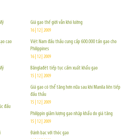
TIN KHÁC
Mỹ
Giá gạo thế giới vẫn khó lường
16 | 12 | 2009
gạo cao
Việt Nam đấu thầu cung cấp 600.000 tấn gạo cho
Philippines
16 | 12 | 2009
Mỹ
Bănglađét tiếp tục cấm xuất khẩu gạo
15 | 12 | 2009
Giá gạo có thể tăng hơn nữa sau khi Manila liên tiếp
đấu thầu
15 | 12 | 2009
húc đấu
Philíppin giảm lượng gạo nhập khẩu do giá tăng
15 | 12 | 2009
i
Đánh bạc với thóc gạo