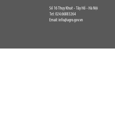
Số 16 Thụy Khuê - Tây Hồ - Hà Nội
Tel: 024.66883264
Email: info@agro.gov.vn