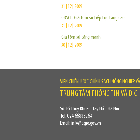
31 | 12 | 2009
ĐBSCL: Giá tôm sú tiếp tục tăng cao
31 | 12 | 2009
Giá tôm sú tăng mạnh
30 | 12 | 2009
VIỆN CHIẾN LƯỢC CHÍNH SÁCH NÔNG NGHIỆP V
TRUNG TÂM THÔNG TIN VÀ DỊC
Số 16 Thụy Khuê - Tây Hồ - Hà Nội
Tel: 024.66883264
Email: info@agro.gov.vn