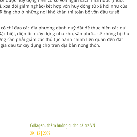
 sẽ được huy động trên cơ sở vốn ngân sách nhà nước (thuộc
ội, xóa đói giảm nghèo) kết hợp vốn huy động từ xã hội như của
 Riêng chợ ở những nơi khó khăn thì toàn bộ vốn đầu tư sẽ
có chỉ đạo các địa phương dành quỹ đất để thực hiện các dự
ặc biệt, diện tích xây dựng nhà kho, sân phơi… sẽ không bị thu
ương cần phải giảm các thủ tục hành chính liên quan đến đất
 gia đầu tư xây dựng chợ trên địa bàn nông thôn.
TIN KHÁC
Collagen, thêm hướng đi cho cá tra VN
29 | 12 | 2009