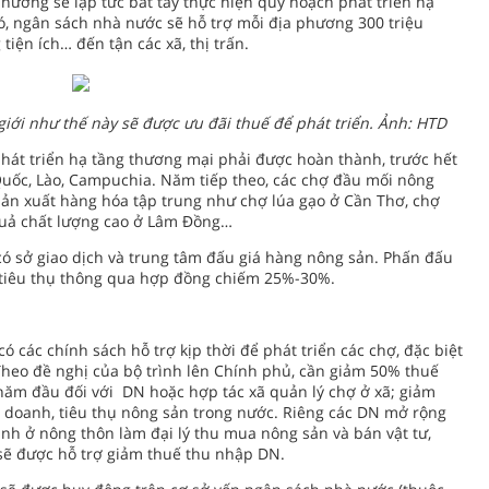
hương sẽ lập tức bắt tay thực hiện quy hoạch phát triển hạ
, ngân sách nhà nước sẽ hỗ trợ mỗi địa phương 300 triệu
iện ích… đến tận các xã, thị trấn.
giới như thế này sẽ được ưu đãi thuế để phát triển. Ảnh: HTD
hát triển hạ tầng thương mại phải được hoàn thành, trước hết
 Quốc, Lào, Campuchia. Năm tiếp theo, các chợ đầu mối nông
sản xuất hàng hóa tập trung như chợ lúa gạo ở Cần Thơ, chợ
quả chất lượng cao ở Lâm Đồng…
có sở giao dịch và trung tâm đấu giá hàng nông sản. Phấn đấu
 tiêu thụ thông qua hợp đồng chiếm 25%-30%.
 các chính sách hỗ trợ kịp thời để phát triển các chợ, đặc biệt
Theo đề nghị của bộ trình lên Chính phủ, cần giảm 50% thuế
ăm đầu đối với DN hoặc hợp tác xã quản lý chợ ở xã; giảm
nh doanh, tiêu thụ nông sản trong nước. Riêng các DN mở rộng
nh ở nông thôn làm đại lý thu mua nông sản và bán vật tư,
ẽ được hỗ trợ giảm thuế thu nhập DN.