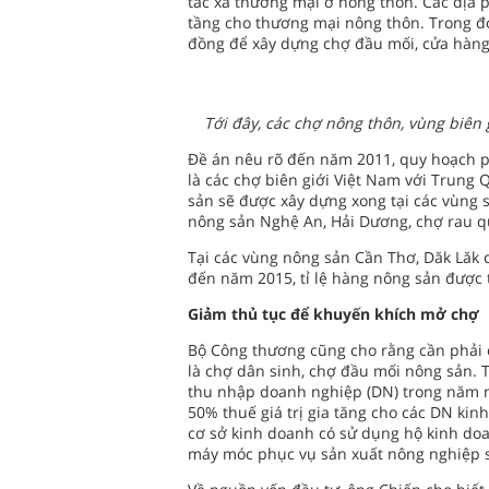
tác xã thương mại ở nông thôn. Các địa p
tầng cho thương mại nông thôn. Trong đó
đồng để xây dựng chợ đầu mối, cửa hàng t
Tới đây, các chợ nông thôn, vùng biên 
Đề án nêu rõ đến năm 2011, quy hoạch p
là các chợ biên giới Việt Nam với Trung
sản sẽ được xây dựng xong tại các vùng 
nông sản Nghệ An, Hải Dương, chợ rau 
Tại các vùng nông sản Cần Thơ, Dăk Lăk 
đến năm 2015, tỉ lệ hàng nông sản được
Giảm thủ tục để khuyến khích mở chợ
Bộ Công thương cũng cho rằng cần phải có
là chợ dân sinh, chợ đầu mối nông sản. 
thu nhập doanh nghiệp (DN) trong năm n
50% thuế giá trị gia tăng cho các DN ki
cơ sở kinh doanh có sử dụng hộ kinh doa
máy móc phục vụ sản xuất nông nghiệp s