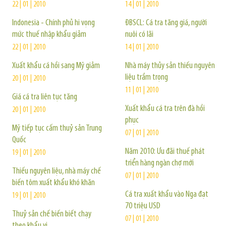
22 | 01 | 2010
14 | 01 | 2010
Indonesia - Chính phủ hi vọng
ĐBSCL: Cá tra tăng giá, người
mức thuế nhập khẩu giảm
nuôi có lãi
22 | 01 | 2010
14 | 01 | 2010
Xuất khẩu cá hồi sang Mỹ giảm
Nhà máy thủy sản thiếu nguyên
liệu trầm trọng
20 | 01 | 2010
11 | 01 | 2010
Giá cá tra liên tục tăng
Xuất khẩu cá tra trên đà hồi
20 | 01 | 2010
phục
Mỹ tiếp tục cấm thuỷ sản Trung
07 | 01 | 2010
Quốc
Năm 2010: Ưu đãi thuế phát
19 | 01 | 2010
triển hàng ngàn chợ mới
Thiếu nguyên liệu, nhà máy chế
07 | 01 | 2010
biến tôm xuất khẩu khó khăn
Cá tra xuất khẩu vào Nga đạt
19 | 01 | 2010
70 triệu USD
Thuỷ sản chế biến biết chạy
07 | 01 | 2010
theo khẩu vị