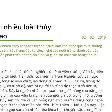
i nhiều loài thủy
cao
02 | 02 | 2010
tự nhiên ngày càng cạn kiệt do người dân khai thác quá mức, những
 sản I tập trung đầu tư công nghệ vào nuôi trồng, đánh bắt, bảo
sản phát triển nhanh, ổn định và giữ được mức cân bằng từ nuôi
triển khai các đề tài nghiên cứu Phó Viện trưởng Viện Nghiên
ng tôi biết: Tiền thân của viện là Trạm Nghiên cứu cá nước
 tổng số viên chức, lao động của viện là 365 người, trong đó
y, có trình độ cao: 74 người có trình độ thạc sĩ và tiến sĩ,
rở lên. Ðây là nguồn nhân lực quan trọng để nâng cao năng lực
ng chính của viện là nghiên cứu giống, nuôi trồng, môi trường
 thủy sản nội địa và ven biển; nghiên cứu ứng dụng công nghệ
oạch ở các tỉnh miền bắc đến Thừa Thiên - Huế. Hiện nay, viện
với sự góp sức của nhiều nhà khoa học chuyên sâu trong lĩnh