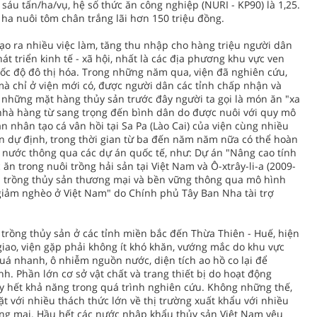
 sáu tấn/ha/vụ, hệ số thức ăn công nghiệp (NURI - KP90) là 1,25.
 ha nuôi tôm chân trắng lãi hơn 150 triệu đồng.
o ra nhiều việc làm, tăng thu nhập cho hàng triệu người dân
t triển kinh tế - xã hội, nhất là các địa phương khu vực ven
tốc độ đô thị hóa. Trong những năm qua, viện đã nghiên cứu,
à chỉ ở viện mới có, được người dân các tỉnh chấp nhận và
 những mặt hàng thủy sản trước đây người ta gọi là món ăn "xa
 nhà hàng từ sang trọng đến bình dân do được nuôi với quy mô
n nhân tạo cá vân hồi tại Sa Pa (Lào Cai) của viện cùng nhiều
n dự định, trong thời gian từ ba đến năm năm nữa có thể hoàn
 nước thông qua các dự án quốc tế, như: Dự án "Nâng cao tính
ăn trong nuôi trồng hải sản tại Việt Nam và Ô-xtrây-li-a (2009-
ôi trồng thủy sản thương mại và bền vững thông qua mô hình
giảm nghèo ở Việt Nam" do Chính phủ Tây Ban Nha tài trợ
trồng thủy sản ở các tỉnh miền bắc đến Thừa Thiên - Huế, hiện
giao, viện gặp phải không ít khó khăn, vướng mắc do khu vực
uá nhanh, ô nhiễm nguồn nước, diện tích ao hồ co lại để
. Phần lớn cơ sở vật chất và trang thiết bị do hoạt động
y hết khả năng trong quá trình nghiên cứu. Không những thế,
t với nhiều thách thức lớn về thị trường xuất khẩu với nhiều
ơng mại. Hầu hết các nước nhập khẩu thủy sản Việt Nam yêu