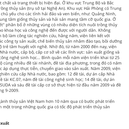
 chất và trang thiết bị hiện đại. Ở khu vực Trung Bộ và Bắc
rồng thủy sản (trụ sở tại Nghệ An). Khu vực Hải Phòng có Trung
 chủ yếu cho các tỉnh hải đảo và ven biển, như: Quảng Ninh,
trung tâm giống thủy sản và hải sản mang tầm cỡ quốc gia. Ở
ết" phân bổ ở những vùng có nhiều diện tích nuôi trồng thủy
iao khoa học và công nghệ đến được với người dân. Không
 bộ làm công tác nghiên cứu, hằng năm, viện liên kết với
c công ty sản xuất, chế biến thủy sản nhằm đào tạo, bồi dưỡng
 trẻ tâm huyết với nghề. Nhờ đó, từ năm 2000 đến nay, viện
Nhà nước, cấp bộ, cấp cơ sở về các lĩnh vực: sản xuất giống và
ông nghệ sinh học... Bình quân mỗi năm viện triển khai từ 25
bộ cùng nhiều đề tài nhánh, đề tài địa phương, trong đó có năm
 áp dụng thực tiễn, chuyển giao vào sản xuất. Năm 2009, viện
 nghiên cứu cấp Nhà nước, bao gồm: 12 đề tài, dự án cấp Nhà
ề tài KC.07, năm đề tài công nghệ sinh học; 14 đề tài, dự án
 SUDA và sáu đề tài cấp cơ sở thực hiện từ đầu năm 2009 và đề
ng 9-2009.
gành thủy sản Việt Nam hơn 10 năm qua có bước phát triển
h một trong những quốc gia có tốc độ phát triển thủy sản
 xuất