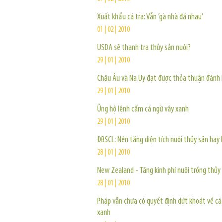
Xuất khẩu cá tra: Vẫn ’gà nhà đá nhau’
01 | 02 | 2010
USDA sẽ thanh tra thủy sản nuôi?
29 | 01 | 2010
Châu Âu và Na Uy đạt được thỏa thuận đánh 
29 | 01 | 2010
Ủng hộ lệnh cấm cá ngừ vây xanh
29 | 01 | 2010
ĐBSCL: Nên tăng diện tích nuôi thủy sản hay
28 | 01 | 2010
New Zealand - Tăng kinh phí nuôi trồng thủy
28 | 01 | 2010
Pháp vẫn chưa có quyết định dứt khoát về cá
xanh