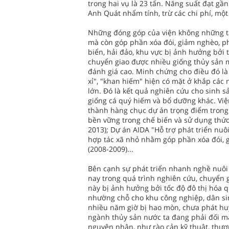
trong hai vụ là 23 tấn. Năng suất đạt gần
Anh Quát nhẩm tính, trừ các chi phí, một
Những đóng góp của viện không những tạ
mà còn góp phần xóa đói, giảm nghèo, phá
biển, hải đảo, khu vực bị ảnh hưởng bởi 
chuyển giao được nhiều giống thủy sản m
đánh giá cao. Minh chứng cho điều đó là
xỉ", "khan hiếm" hiện có mặt ở khắp các
lớn. Ðó là kết quả nghiên cứu cho sinh sả
giống cá quý hiếm và bổ dưỡng khác. Việ
thành hàng chục dự án trọng điểm trong
bền vững trong chế biến và sử dụng thức 
2013); Dự án AIDA "Hỗ trợ phát triển nu
hợp tác xã nhỏ nhằm góp phần xóa đói, 
(2008-2009)...
Bên cạnh sự phát triển nhanh nghề nuôi 
nay trong quá trình nghiên cứu, chuyển 
này bị ảnh hưởng bởi tốc độ đô thị hóa q
nhường chỗ cho khu công nghiệp, dân sinh
nhiều năm giờ bị hao mòn, chưa phát hu
ngành thủy sản nước ta đang phải đối mặ
nguyên nhân, như rào cản kỹ thuật, thư