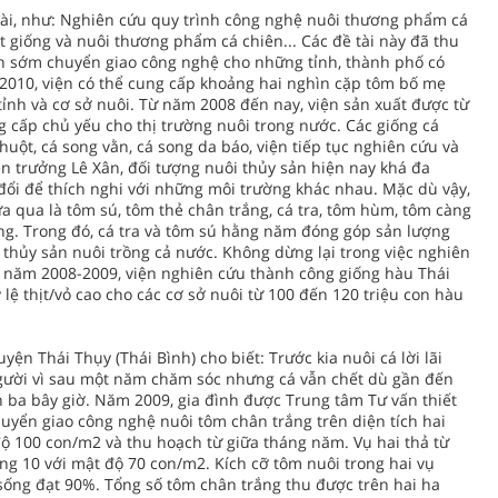
 tài, như: Nghiên cứu quy trình công nghệ nuôi thương phẩm cá
 giống và nuôi thương phẩm cá chiên... Các đề tài này đã thu
n sớm chuyển giao công nghệ cho những tỉnh, thành phố có
2010, viện có thể cung cấp khoảng hai nghìn cặp tôm bố mẹ
tỉnh và cơ sở nuôi. Từ năm 2008 đến nay, viện sản xuất được từ
g cấp chủ yếu cho thị trường nuôi trong nước. Các giống cá
chuột, cá song vằn, cá song da báo, viện tiếp tục nghiên cứu và
n trưởng Lê Xân, đối tượng nuôi thủy sản hiện nay khá đa
 đổi để thích nghi với những môi trường khác nhau. Mặc dù vậy,
ừa qua là tôm sú, tôm thẻ chân trắng, cá tra, tôm hùm, tôm càng
ng. Trong đó, cá tra và tôm sú hằng năm đóng góp sản lượng
 thủy sản nuôi trồng cả nước. Không dừng lại trong việc nghiên
ừ năm 2008-2009, viện nghiên cứu thành công giống hàu Thái
lệ thịt/vỏ cao cho các cơ sở nuôi từ 100 đến 120 triệu con hàu
n Thái Thụy (Thái Bình) cho biết: Trước kia nuôi cá lời lãi
gười vì sau một năm chăm sóc nhưng cá vẫn chết dù gần đến
 ba bây giờ. Năm 2009, gia đình được Trung tâm Tư vấn thiết
uyển giao công nghệ nuôi tôm chân trắng trên diện tích hai
độ 100 con/m2 và thu hoạch từ giữa tháng năm. Vụ hai thả từ
ng 10 với mật độ 70 con/m2. Kích cỡ tôm nuôi trong hai vụ
ệ sống đạt 90%. Tổng số tôm chân trắng thu được trên hai ha