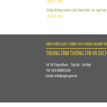
28 | 01 | 2010
Pháp không muốn cấm đánh bắt các ngừ vây
28 | 01 | 2010
VIỆN CHIẾN LƯỢC CHÍNH SÁCH NÔNG NGHIỆP V
TRUNG TÂM THÔNG TIN VÀ DỊC
Số 16 Thụy Khuê - Tây Hồ - Hà Nội
Tel: 024.66883264
Email: info@agro.gov.vn