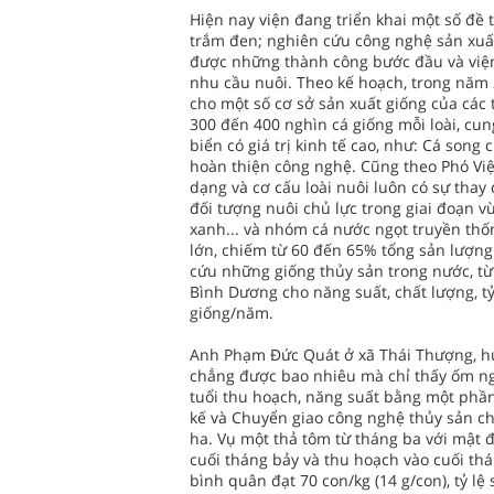
Hiện nay viện đang triển khai một số đề
trắm đen; nghiên cứu công nghệ sản xuất
được những thành công bước đầu và việ
nhu cầu nuôi. Theo kế hoạch, trong năm 
cho một số cơ sở sản xuất giống của các 
300 đến 400 nghìn cá giống mỗi loài, cun
biển có giá trị kinh tế cao, như: Cá song 
hoàn thiện công nghệ. Cũng theo Phó Việ
dạng và cơ cấu loài nuôi luôn có sự thay
đối tượng nuôi chủ lực trong giai đoạn v
xanh... và nhóm cá nước ngọt truyền thố
lớn, chiếm từ 60 đến 65% tổng sản lượng
cứu những giống thủy sản trong nước, t
Bình Dương cho năng suất, chất lượng, tỷ 
giống/năm.
Anh Phạm Ðức Quát ở xã Thái Thượng, huyệ
chẳng được bao nhiêu mà chỉ thấy ốm n
tuổi thu hoạch, năng suất bằng một phần
kế và Chuyển giao công nghệ thủy sản ch
ha. Vụ một thả tôm từ tháng ba với mật 
cuối tháng bảy và thu hoạch vào cuối thá
bình quân đạt 70 con/kg (14 g/con), tỷ l