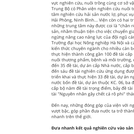
vực nghiên cứu, nuôi trồng cùng cơ sở vật
Trung Bộ có Phân viện nghiên cứu nuôi t
tâm nghiên cứu hải sản nước lợ, phục vụ
Hải Phòng, Ninh Bình... Viện còn có hai 
những trung tâm này được coi là "chân r
sản, nhằm thuận tiện cho việc chuyển g
ngừng nâng cao năng lực của đội ngũ cán
Trường đại học Nông nghiệp Hà Nội và cá
kiến thức chuyên ngành cho nhiều cán bộ
thực hiện thành công gần 100 đề tài cấp 
nuôi thương phẩm, bệnh và môi trường, c
đến 35 đề tài, dự án cấp Nhà nước, cấp 
đến sáu đề tài nghiên cứu ứng dụng được
triển khai và thực hiện 33 đề tài, dự án
nước bốn đề tài, dự án thuộc KC. 06, ba đ
cấp bộ năm đề tài trọng điểm, bảy đề tài
tài "Nguyên nhân gây chết cá rô phi" thá
Ðến nay, những đóng góp của viện với n
vượt bậc, góp phần đưa nước ta trở thàn
nhanh trên thế giới.
Ðưa nhanh kết quả nghiên cứu vào sản