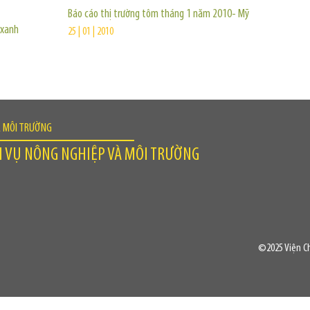
Báo cáo thị trường tôm tháng 1 năm 2010- Mỹ
 xanh
25 | 01 | 2010
À MÔI TRƯỜNG
H VỤ NÔNG NGHIỆP VÀ MÔI TRƯỜNG
©2025 Viện Ch