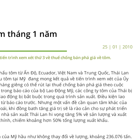
ôm tháng 1 năm
25 | 01 | 2010
iến trình xem xét thứ 3 về thuế chống bán phá giá về tôm.
khẩu tôm từ Ấn Độ, Ecuador, Việt Nam và Trung Quốc, Thái Lan
u tôm tại Mỹ đang mong kết quả về tiến trình xem xét của Ủy
háng giêng có thể rút lại thuế chống bán phá giá theo cuộc
 trong báo cáo của bộ Lao Động Mỹ, các công ty tôm của Thái bị
lao động bị bắt buộc trong quá trình sản xuất. Điều kiện lao
 từ báo cáo trước. Nhưng một vấn đề cần quan tâm khác của
oái, khi đồng bath tăng giá trị sẽ là rào cản cho sự phát triển
 nhà sản xuất Thái Lan hi vọng tăng 5% về sản lượng và xuất
g chính, chiếm khoảng hơn 50% tổng lượng xuất khẩu.
của Mỹ hầu như không thay đổi về lượng, khoảng 236.076 tấn.