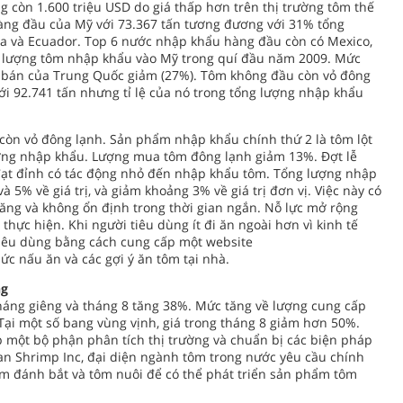
g còn 1.600 triệu USD do giá thấp hơn trên thị trường tôm thế
hàng đầu của Mỹ với 73.367 tấn tương đương với 31% tổng
ia và Ecuador. Top 6 nước nhập khẩu hàng đầu còn có Mexico,
 lượng tôm nhập khẩu vào Mỹ trong quí đầu năm 2009. Mức
 bán của Trung Quốc giảm (27%). Tôm không đầu còn vỏ đông
i 92.741 tấn nhưng tỉ lệ của nó trong tổng lượng nhập khẩu
còn vỏ đông lạnh. Sản phẩm nhập khẩu chính thứ 2 là tôm lột
ợng nhập khẩu. Lượng mua tôm đông lạnh giảm 13%. Đợt lễ
đạt đỉnh có tác động nhỏ đến nhập khẩu tôm. Tổng lượng nhập
5% về giá trị, và giảm khoảng 3% về giá trị đơn vị. Việc này có
tăng và không ổn định trong thời gian ngắn. Nỗ lực mở rộng
thực hiện. Khi người tiêu dùng ít đi ăn ngoài hơn vì kinh tế
tiêu dùng bằng cách cung cấp một website
ức nấu ăn và các gợi ý ăn tôm tại nhà.
ng
háng giêng và tháng 8 tăng 38%. Mức tăng về lượng cung cấp
Tại một số bang vùng vịnh, giá trong tháng 8 giảm hơn 50%.
 một bộ phận phân tích thị trường và chuẩn bị các biện pháp
an Shrimp Inc, đại diện ngành tôm trong nước yêu cầu chính
m đánh bắt và tôm nuôi để có thể phát triển sản phẩm tôm