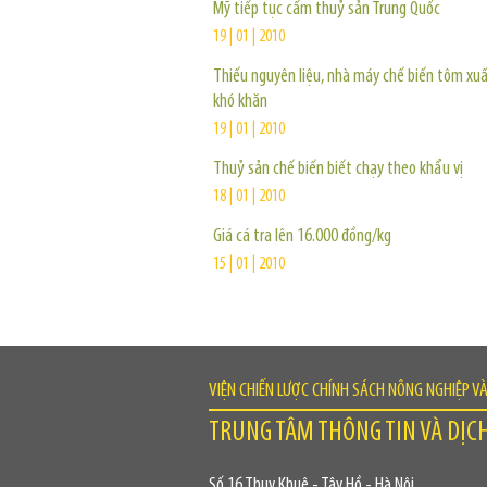
Mỹ tiếp tục cấm thuỷ sản Trung Quốc
19 | 01 | 2010
Thiếu nguyên liệu, nhà máy chế biến tôm xu
khó khăn
19 | 01 | 2010
Thuỷ sản chế biến biết chạy theo khẩu vị
18 | 01 | 2010
Giá cá tra lên 16.000 đồng/kg
15 | 01 | 2010
VIỆN CHIẾN LƯỢC CHÍNH SÁCH NÔNG NGHIỆP V
TRUNG TÂM THÔNG TIN VÀ DỊC
Số 16 Thụy Khuê - Tây Hồ - Hà Nội