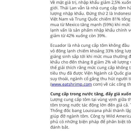
Về mặt giá trị, nhập khẩu giảm 2,5% xuốn
giới. Thái Lan vẫn là nhà cung cấp tôm 
lượng nhập khẩu. Đứng thứ 2 là Indones
Việt Nam và Trung Quốc chiếm 81% tổng
mua từ Mexico tăng mạnh (59%) khi mức
lạnh vẩn là sản phẩm nhập khẩu chính vớ
giảm từ 42% xuống còn 39%.
Ecuador là nhà cung cấp tôm không đầu 
vỏ đông lạnh chiếm khoảng 33% tổng lư
giáng sinh sắp tới khi mức mua thường 
khẩu cho đến tháng 8 giảm 2% về lượng và 
thể giải thích rằng mức cung cấp không 
tiêu thụ đã được Viện Ngành cá Quốc gia 
suy thoái, ngành cố gắng thu hút người 
(
www.eatshrimp.com
com) về các công th
Cung cấp trong nước tăng, đẩy giá xuố
Lượng cung cấp tôm tại vùng vịnh giữa t
tôm trong nước tác động lớn đến giá cả. 
Thống đốc bang Louisiana phải thành lập
giúp đỡ ngành tôm. Công ty Wild Americ
phủ có những biện pháp để phân biệt tô
đánh bắt.