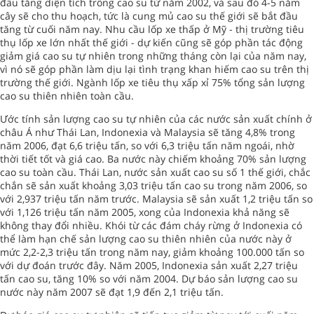
đầu tăng diện tích trồng cao su từ năm 2002, và sau đó 4-5 năm
cây sẽ cho thu hoạch, tức là cung mủ cao su thế giới sẽ bắt đầu
tăng từ cuối năm nay. Nhu cầu lốp xe thấp ở Mỹ - thị trường tiêu
thụ lốp xe lớn nhất thế giới - dự kiến cũng sẽ góp phần tác động
giảm giá cao su tự nhiên trong những tháng còn lại của năm nay,
vì nó sẽ góp phần làm dịu lại tình trạng khan hiếm cao su trên thị
trường thế giới. Ngành lốp xe tiêu thụ xấp xỉ 75% tổng sản lượng
cao su thiên nhiên toàn cầu.
Ước tính sản lượng cao su tự nhiên của các nước sản xuất chính ở
châu Á như Thái Lan, Indonexia và Malaysia sẽ tăng 4,8% trong
năm 2006, đạt 6,6 triệu tấn, so với 6,3 triệu tấn năm ngoái, nhờ
thời tiết tốt và giá cao. Ba nước này chiếm khoảng 70% sản lượng
cao su toàn cầu. Thái Lan, nước sản xuất cao su số 1 thế giới, chắc
chắn sẽ sản xuất khoảng 3,03 triệu tấn cao su trong năm 2006, so
với 2,937 triệu tấn năm trước. Malaysia sẽ sản xuất 1,2 triệu tấn so
với 1,126 triệu tấn năm 2005, xong của Indonexia khả năng sẽ
không thay đổi nhiều. Khói từ các đám cháy rừng ở Indonexia có
thể làm hạn chế sản lượng cao su thiên nhiên của nước này ở
mức 2,2-2,3 triệu tấn trong năm nay, giảm khoảng 100.000 tấn so
với dự đoán trước đây. Năm 2005, Indonexia sản xuất 2,27 triệu
tấn cao su, tăng 10% so với năm 2004. Dự báo sản lượng cao su
nước này năm 2007 sẽ đạt 1,9 đến 2,1 triệu tấn.