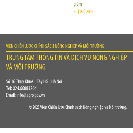
giảm
30 | 07 | 2007
VIỆN CHIẾN LƯỢC CHÍNH SÁCH NÔNG NGHIỆP VÀ MÔI TRƯỜNG
TRUNG TÂM THÔNG TIN VÀ DỊCH VỤ NÔNG NGHIỆP
VÀ MÔI TRƯỜNG
Số 16 Thụy Khuê - Tây Hồ - Hà Nội
Tel: 024.66883264
Email: info@agro.gov.vn
©2025 Viện Chiến lược Chính sách Nông nghiệp và Môi trường.