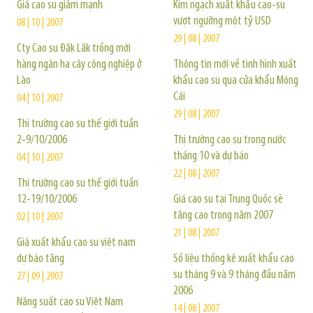
Giá cao su giảm mạnh
Kim ngạch xuất khẩu cao-su
vượt ngưỡng một tỷ USD
08 | 10 | 2007
29 | 08 | 2007
Cty Cao su Đăk Lăk trồng mới
hàng ngàn ha cây công nghiệp ở
Thông tin mới về tình hình xuất
Lào
khẩu cao su qua cửa khẩu Móng
Cái
04 | 10 | 2007
29 | 08 | 2007
Thị trường cao su thế giới tuần
2-9/10/2006
Thị trường cao su trong nước
tháng 10 và dự báo
04 | 10 | 2007
22 | 08 | 2007
Thị trường cao su thế giới tuần
12-19/10/2006
Giá cao su tại Trung Quốc sẽ
tăng cao trong năm 2007
02 | 10 | 2007
21 | 08 | 2007
Giá xuất khẩu cao su việt nam
dự báo tăng
Số liệu thống kê xuất khẩu cao
su tháng 9 và 9 tháng đầu năm
27 | 09 | 2007
2006
Năng suất cao su Việt Nam
14 | 08 | 2007