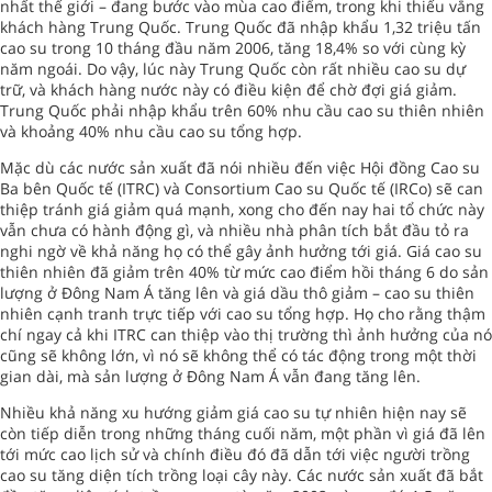
nhất thế giới – đang bước vào mùa cao điểm, trong khi thiếu vắng
khách hàng Trung Quốc. Trung Quốc đã nhập khẩu 1,32 triệu tấn
cao su trong 10 tháng đầu năm 2006, tăng 18,4% so với cùng kỳ
năm ngoái. Do vậy, lúc này Trung Quốc còn rất nhiều cao su dự
trữ, và khách hàng nước này có điều kiện để chờ đợi giá giảm.
Trung Quốc phải nhập khẩu trên 60% nhu cầu cao su thiên nhiên
và khoảng 40% nhu cầu cao su tổng hợp.
Mặc dù các nước sản xuất đã nói nhiều đến việc Hội đồng Cao su
Ba bên Quốc tế (ITRC) và Consortium Cao su Quốc tế (IRCo) sẽ can
thiệp tránh giá giảm quá mạnh, xong cho đến nay hai tổ chức này
vẫn chưa có hành động gì, và nhiều nhà phân tích bắt đầu tỏ ra
nghi ngờ về khả năng họ có thể gây ảnh hưởng tới giá. Giá cao su
thiên nhiên đã giảm trên 40% từ mức cao điểm hồi tháng 6 do sản
lượng ở Đông Nam Á tăng lên và giá dầu thô giảm – cao su thiên
nhiên cạnh tranh trực tiếp với cao su tổng hợp. Họ cho rằng thậm
chí ngay cả khi ITRC can thiệp vào thị trường thì ảnh hưởng của nó
cũng sẽ không lớn, vì nó sẽ không thể có tác động trong một thời
gian dài, mà sản lượng ở Đông Nam Á vẫn đang tăng lên.
Nhiều khả năng xu hướng giảm giá cao su tự nhiên hiện nay sẽ
còn tiếp diễn trong những tháng cuối năm, một phần vì giá đã lên
tới mức cao lịch sử và chính điều đó đã dẫn tới việc người trồng
cao su tăng diện tích trồng loại cây này. Các nước sản xuất đã bắt