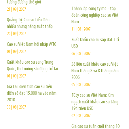
tương đương thế giới
Thành lập công ty mẹ - tập
21 | 09 | 2007
đoàn công nghiệp cao su Việt
Quảng Trị: Cao su tiểu điền
Nam
nhiều nhưng năng suất thấp
11 | 08 | 2007
20 | 09 | 2007
Xuất khẩu cao su sắp đạt 1 tỉ
Cao su Việt Nam hội nhập WTO
USD
01 | 09 | 2007
06 | 08 | 2007
Xuất khẩu cao su sang Trung
Số liệu xuất khẩu cao su Việt
Quốc, thị trường sôi động trở lại
Nam tháng 8 và 8 tháng năm
01 | 09 | 2007
2006
05 | 08 | 2007
Gia Lai: diện tích cao su tiểu
điền sẽ đạt 15.000 ha vào năm
TCty cao su Việt Nam: Kim
2010
ngạch xuất khẩu cao su tăng
30 | 08 | 2007
194 triệu USD
02 | 08 | 2007
Giá cao su tuần cuối tháng 10