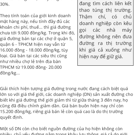
đang tìm cách liên kết
30%.
thao túng thị trường.
Theo tính toán của giới kinh doanh
Thậm chí, có chủ
mặt hàng này, nếu tính đầy đủ các
doanh nghiệp còn kêu
khoản chi phí, thuế... thì giá đường
gọi các nhà máy
chưa tới 9.000 đồng/kg. Trong khi đó,
đường không nên đưa
giá đường bán tại các chợ ở quận 5,
đường ra thị trường
quận 6 - TPHCM hiện nay vẫn từ
khi giá cả xuống như
16.000 đồng - 18.000 đồng/kg, tùy
loại. Giá bán tại các siêu thị cũng
hiện nay để giữ giá.
như nhiều chợ lẻ trên địa bàn
TPHCM từ 19.000 đồng- 20.000
đồng/kg...
Giải thích hiện tượng giá đường trong nước đang cách biệt quá
lớn so với giá thế giới, các doanh nghiệp (DN) sản xuất đường cho
biết khi giá đường thế giới giảm thì từ giữa tháng 3 đến nay, họ
cũng đã điều chỉnh giảm dần. Giá bán buôn hiện nay chỉ còn
15.200 đồng/kg, riêng giá bán lẻ còn quá cao là do thị trường
quyết định.
Một số DN còn cho biết nguồn đường của họ hiện không còn
nhiều, chủ yếu đường nằm trong khâu lưu thông, giá cả do giới