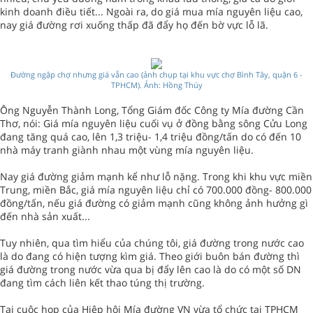
kinh doanh điều tiết... Ngoài ra, do giá mua mía nguyên liệu cao,
nay giá đường rơi xuống thấp đã đẩy họ đến bờ vực lỗ lã.
Đường ngập chợ nhưng giá vẫn cao (ảnh chụp tại khu vực chợ Bình Tây, quận 6 -
TPHCM)
.
Ảnh: Hồng Thúy
Ông Nguyễn Thành Long, Tổng Giám đốc Công ty Mía đường Cần
Thơ, nói: Giá mía nguyên liệu cuối vụ ở đồng bằng sông Cửu Long
đang tăng quá cao, lên 1,3 triệu- 1,4 triệu đồng/tấn do có đến 10
nhà máy tranh giành nhau một vùng mía nguyên liệu.
Nay giá đường giảm mạnh kể như lỗ nặng. Trong khi khu vực miền
Trung, miền Bắc, giá mía nguyên liệu chỉ có 700.000 đồng- 800.000
đồng/tấn, nếu giá đường có giảm mạnh cũng không ảnh hưởng gì
đến nhà sản xuất...
Tuy nhiên, qua tìm hiểu của chúng tôi, giá đường trong nước cao
là do đang có hiện tượng kìm giá. Theo giới buôn bán đường thì
giá đường trong nước vừa qua bị đẩy lên cao là do có một số DN
đang tìm cách liên kết thao túng thị trường.
Tại cuộc họp của Hiệp hội Mía đường VN vừa tổ chức tại TPHCM