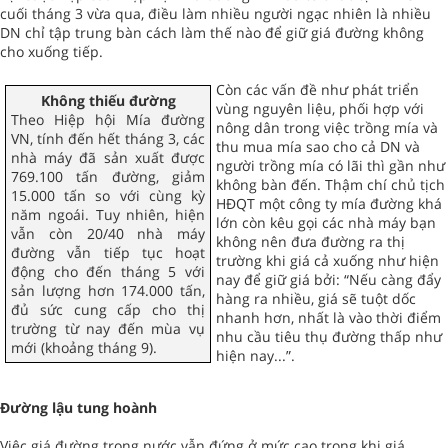
cuối tháng 3 vừa qua, điều làm nhiều người ngạc nhiên là nhiều
DN chỉ tập trung bàn cách làm thế nào để giữ giá đường không
cho xuống tiếp.
Còn các vấn đề như phát triển
Không thiếu đường
vùng nguyên liệu, phối hợp với
Theo Hiệp hội Mía đường
nông dân trong việc trồng mía và
VN, tính đến hết tháng 3, các
thu mua mía sao cho cả DN và
nhà máy đã sản xuất được
người trồng mía có lãi thì gần như
769.100 tấn đường, giảm
không bàn đến. Thậm chí chủ tịch
15.000 tấn so với cùng kỳ
HĐQT một công ty mía đường khá
năm ngoái. Tuy nhiên, hiện
lớn còn kêu gọi các nhà máy bạn
vẫn còn 20/40 nhà máy
không nên đưa đường ra thị
đường vẫn tiếp tục hoạt
trường khi giá cả xuống như hiện
động cho đến tháng 5 với
nay để giữ giá bởi: “Nếu càng đẩy
sản lượng hơn 174.000 tấn,
hàng ra nhiều, giá sẽ tuột dốc
đủ sức cung cấp cho thị
nhanh hơn, nhất là vào thời điểm
trường từ nay đến mùa vụ
nhu cầu tiêu thụ đường thấp như
mới (khoảng tháng 9).
hiện nay...”.
Đường lậu tung hoành
Việc giá đường trong nước vẫn đứng ở mức cao trong khi giá