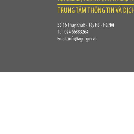
TRUNG TÂM THÔNG TIN VÀ DỊC
Số 16 Thụy Khuê - Tây Hồ - Hà Nội
Tel: 024.66883264
Email: info@agro.gov.vn