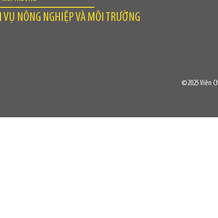
H VỤ NÔNG NGHIỆP VÀ MÔI TRƯỜNG
©2025 Viện Ch