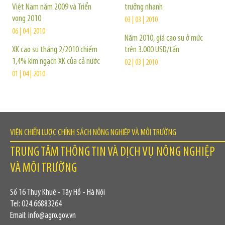
Việt Nam năm 2009 và Triển
trưởng nhanh
vọng 2010
03 | 03 | 2010
06 | 04 | 2010
Năm 2010, giá cao su ở mức
XK cao su tháng 2/2010 chiếm
trên 3.000 USD/tấn
1,4% kim ngạch XK của cả nước
02 | 03 | 2010
01 | 04 | 2010
VIỆN CHIẾN LƯỢC CHÍNH SÁCH NÔNG NGHIỆP VÀ MÔI TRƯỜNG
TRUNG TÂM THÔNG TIN VÀ DỊCH VỤ NÔNG NGHIỆP
VÀ MÔI TRƯỜNG
Số 16 Thụy Khuê - Tây Hồ - Hà Nội
Tel: 024.66883264
Email: info@agro.gov.vn