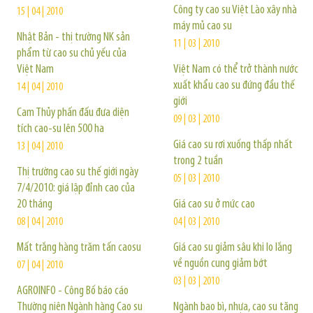
Công ty cao su Việt Lào xây nhà
15 | 04 | 2010
máy mủ cao su
Nhật Bản - thị trường NK sản
11 | 03 | 2010
phẩm từ cao su chủ yếu của
Việt Nam
Việt Nam có thể trở thành nước
xuất khẩu cao su đứng đầu thế
14 | 04 | 2010
giới
Cam Thủy phấn đấu đưa diện
09 | 03 | 2010
tích cao-su lên 500 ha
Giá cao su rơi xuống thấp nhất
13 | 04 | 2010
trong 2 tuần
Thị trường cao su thế giới ngày
05 | 03 | 2010
7/4/2010: giá lập đỉnh cao của
20 tháng
Giá cao su ở mức cao
08 | 04 | 2010
04 | 03 | 2010
Mất trắng hàng trăm tấn caosu
Giá cao su giảm sâu khi lo lắng
về nguồn cung giảm bớt
07 | 04 | 2010
03 | 03 | 2010
AGROINFO - Công Bố báo cáo
Thường niên Ngành hàng Cao su
Ngành bao bì, nhựa, cao su tăng