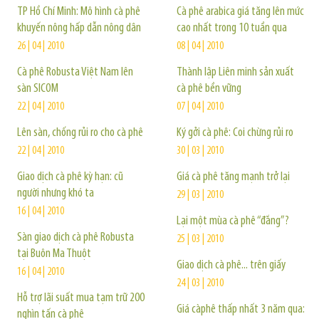
TP Hồ Chí Minh: Mô hình cà phê
Cà phê arabica giá tăng lên mức
khuyến nông hấp dẫn nông dân
cao nhất trong 10 tuần qua
26 | 04 | 2010
08 | 04 | 2010
Cà phê Robusta Việt Nam lên
Thành lập Liên minh sản xuất
sàn SICOM
cà phê bền vững
22 | 04 | 2010
07 | 04 | 2010
Lên sàn, chống rủi ro cho cà phê
Ký gởi cà phê: Coi chừng rủi ro
22 | 04 | 2010
30 | 03 | 2010
Giao dịch cà phê kỳ hạn: cũ
Giá cà phê tăng mạnh trở lại
người nhưng khó ta
29 | 03 | 2010
16 | 04 | 2010
Lại một mùa cà phê “đắng”?
Sàn giao dịch cà phê Robusta
25 | 03 | 2010
tại Buôn Ma Thuột
Giao dịch cà phê... trên giấy
16 | 04 | 2010
24 | 03 | 2010
Hỗ trợ lãi suất mua tạm trữ 200
Giá càphê thấp nhất 3 năm qua:
nghìn tấn cà phê