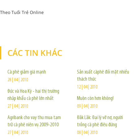
Theo Tuổi Trẻ Online
CÁC TIN KHÁC
TIN KHÁC
Cà phê giảm giá mạnh
Sản xuất càphê đối mặt nhiều
thách thức
28 | 04 | 2010
12 | 04 | 2010
Đức và Hoa Kỳ - hai thị trường
nhập khẩu cà phê lớn nhất
Muộn còn hơn không!
27 | 04 | 2010
09 | 04 | 2010
Agribank cho vay thu mua tạm
Đắk Lắk: Đại lý vỡ nợ, người
trữ cà phê niên vụ 2009-2010
trồng cà phê điêu đứng
27 | 04 | 2010
08 | 04 | 2010