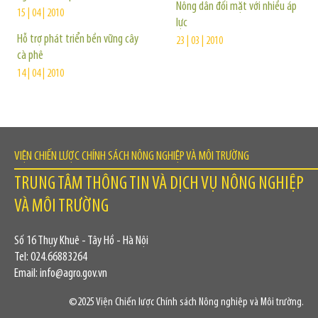
Nông dân đối mặt với nhiều áp
15 | 04 | 2010
lực
Hỗ trợ phát triển bền vững cây
23 | 03 | 2010
cà phê
14 | 04 | 2010
VIỆN CHIẾN LƯỢC CHÍNH SÁCH NÔNG NGHIỆP VÀ MÔI TRƯỜNG
TRUNG TÂM THÔNG TIN VÀ DỊCH VỤ NÔNG NGHIỆP
VÀ MÔI TRƯỜNG
Số 16 Thụy Khuê - Tây Hồ - Hà Nội
Tel: 024.66883264
Email: info@agro.gov.vn
©2025 Viện Chiến lược Chính sách Nông nghiệp và Môi trường.