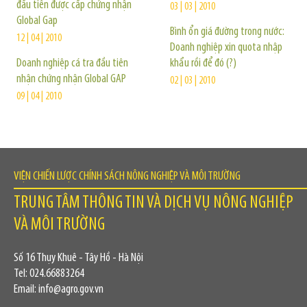
đầu tiên được cấp chứng nhận
03 | 03 | 2010
Global Gap
Bình ổn giá đường trong nước:
12 | 04 | 2010
Doanh nghiệp xin quota nhập
Doanh nghiệp cá tra đầu tiên
khẩu rồi để đó (?)
nhận chứng nhận Global GAP
02 | 03 | 2010
09 | 04 | 2010
VIỆN CHIẾN LƯỢC CHÍNH SÁCH NÔNG NGHIỆP VÀ MÔI TRƯỜNG
TRUNG TÂM THÔNG TIN VÀ DỊCH VỤ NÔNG NGHIỆP
VÀ MÔI TRƯỜNG
Số 16 Thụy Khuê - Tây Hồ - Hà Nội
Tel: 024.66883264
Email: info@agro.gov.vn