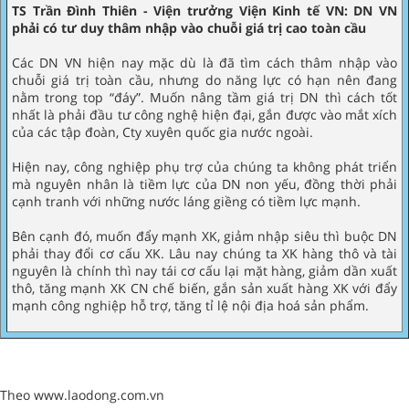
TS Trần Đình Thiên - Viện trưởng Viện Kinh tế VN: DN VN
phải có tư duy thâm nhập vào chuỗi giá trị cao toàn cầu
Các DN VN hiện nay mặc dù là đã tìm cách thâm nhập vào
chuỗi giá trị toàn cầu, nhưng do năng lực có hạn nên đang
nằm trong top “đáy”. Muốn nâng tầm giá trị DN thì cách tốt
nhất là phải đầu tư công nghệ hiện đại, gắn được vào mắt xích
của các tập đoàn, Cty xuyên quốc gia nước ngoài.
Hiện nay, công nghiệp phụ trợ của chúng ta không phát triển
mà nguyên nhân là tiềm lực của DN non yếu, đồng thời phải
cạnh tranh với những nước láng giềng có tiềm lực mạnh.
Bên cạnh đó, muốn đẩy mạnh XK, giảm nhập siêu thì buộc DN
phải thay đổi cơ cấu XK. Lâu nay chúng ta XK hàng thô và tài
nguyên là chính thì nay tái cơ cấu lại mặt hàng, giảm dần xuất
thô, tăng mạnh XK CN chế biến, gắn sản xuất hàng XK với đẩy
mạnh công nghiệp hỗ trợ, tăng tỉ lệ nội địa hoá sản phẩm.
Theo www.laodong.com.vn