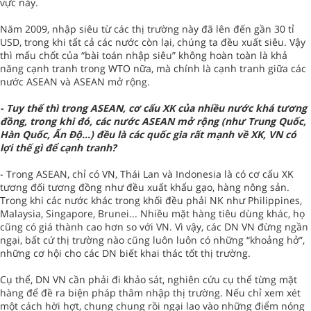
vực này.
Năm 2009, nhập siêu từ các thị trường này đã lên đến gần 30 tỉ
USD, trong khi tất cả các nước còn lại, chúng ta đều xuất siêu. Vậy
thì mấu chốt của “bài toán nhập siêu” không hoàn toàn là khả
năng cạnh tranh trong WTO nữa, mà chính là cạnh tranh giữa các
nước ASEAN và ASEAN mở rộng.
- Tuy thế thì trong ASEAN, cơ cấu XK của nhiều nước khá tương
đồng, trong khi đó, các nước ASEAN mở rộng (như Trung Quốc,
Hàn Quốc, Ấn Độ...) đều là các quốc gia rất mạnh về XK, VN có
lợi thế gì để cạnh tranh?
- Trong ASEAN, chỉ có VN, Thái Lan và Indonesia là có cơ cấu XK
tương đối tương đồng như đều xuất khẩu gạo, hàng nông sản.
Trong khi các nước khác trong khối đều phải NK như Philippines,
Malaysia, Singapore, Brunei... Nhiều mặt hàng tiêu dùng khác, họ
cũng có giá thành cao hơn so với VN. Vì vậy, các DN VN đừng ngần
ngại, bất cứ thị trường nào cũng luôn luôn có những “khoảng hở”,
những cơ hội cho các DN biết khai thác tốt thị trường.
Cụ thể, DN VN cần phải đi khảo sát, nghiên cứu cụ thể từng mặt
hàng để đề ra biện pháp thâm nhập thị trường. Nếu chỉ xem xét
một cách hời hợt, chung chung rồi ngại lao vào những điểm nóng