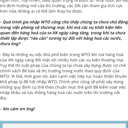
ngắn hơn. Tuy nhiên, điều quan trọng là bước đi. Nhà nước với vai
trò định hướng mở cửa thị trường, các DN cần tham gia tích cực
hơn nữa, không ai có thể làm thay họ được.
- Quá trình gia nhập WTO cũng cho thấy chúng ta chưa chủ động
trong việc phòng vệ thương mại, khi mà các vụ khởi kiện liên
quan đến hàng hoá của ta XK ngày càng tăng, trong khi ta chưa
thiết lập được “rào cản” tương tự đối với hàng hoá các nước,
thưa ông?
- Đây là những vụ việc khá phổ biến trong WTO khi mà hàng hoá
của VN ngày càng đối mặt với nhiều hơn các vụ kiện thương mại.
Tuy thế thì luật pháp của chúng ta lại chưa xây dựng được cơ chế
chính sách để bảo vệ thị trường trong nước theo quy định của
WTO. Vì thế, thời gian tới, bên cạnh việc tiếp tục hoàn thiện khuôn
khổ pháp lý để hội nhập WTO, Chính phủ cũng sẽ phải xây dựng
những quy định cụ thể theo chuẩn mực thế giới để kiểm soát việc
nhập khẩu và lưu thông hàng hoá các nước trên thị trường nội
địa.
- Xin cảm ơn ông!