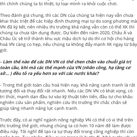
thì chính chúng ta bị thiệt, tự loại mình ra khỏi cuộc chơi.
Theo đánh giá chung, thì các DN của chúng ta hiện nay vẫn chưa
khai thác triệt để các hiệp định thương mại tự do song phương mà
VN đã ký kết, nên nhiều thị trường khả năng vẫn còn có thể XK thì
chúng ta chưa tận dụng được. Dự kiến đến năm 2020, Châu Á và
Châu Úc sẽ trở thành khu vực mậu dịch tự do thì cơ hội cho hàng
hoá VN càng co hẹp, nếu chúng ta không đẩy mạnh XK ngay từ bây
giờ.
- Làm thế nào để các DN VN có thể chen chân vào chuỗi giá trị
toàn cầu, khi mà các thế mạnh của VN (nhân công, hạ tầng cơ
sở... ) đều tỏ ra yếu hơn so với các nước khác?
- Trong thế giới toàn cầu hoá hiện nay, khả năng cạnh tranh là rất
tương đối và thay đổi rất nhanh. Nếu các DN VN có khát vọng, có
tri thức, mạnh dạn đầu tư vào kỹ thuật tiên tiến, đầu tư cho khâu
nghiên cứu sản phẩm, nghiên cứu thị trường thì chắc chắn sẽ
giúp tăng nhanh năng lực cạnh tranh.
Trước đây, có ai nghĩ ngành nông nghiệp VN có thể có vị thế trên
thị trường thế giới, nhưng chúng ta có hơn 10 năm để làm được
điều này. Tôi nghĩ để tạo ra sự thay đổi trong công nghiệp thì còn