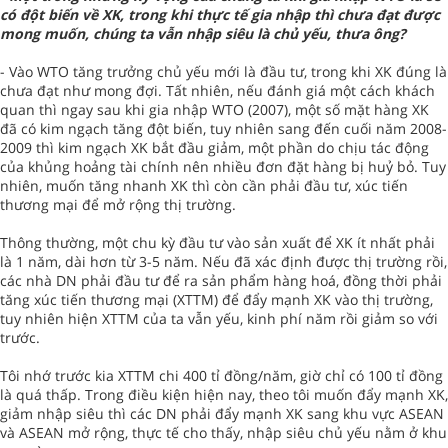
có đột biến về XK, trong khi thực tế gia nhập thì chưa đạt được
mong muốn, chúng ta vẫn nhập siêu là chủ yếu, thưa ông?
- Vào WTO tăng trưởng chủ yếu mới là đầu tư, trong khi XK đúng là
chưa đạt như mong đợi. Tất nhiên, nếu đánh giá một cách khách
quan thì ngay sau khi gia nhập WTO (2007), một số mặt hàng XK
đã có kim ngạch tăng đột biến, tuy nhiên sang đến cuối năm 2008-
2009 thì kim ngạch XK bắt đầu giảm, một phần do chịu tác động
của khủng hoảng tài chính nên nhiều đơn đặt hàng bị huỷ bỏ. Tuy
nhiên, muốn tăng nhanh XK thì còn cần phải đầu tư, xúc tiến
thương mại để mở rộng thị trường.
Thông thường, một chu kỳ đầu tư vào sản xuất để XK ít nhất phải
là 1 năm, dài hơn từ 3-5 năm. Nếu đã xác định được thị trường rồi,
các nhà DN phải đầu tư để ra sản phẩm hàng hoá, đồng thời phải
tăng xúc tiến thương mại (XTTM) để đẩy mạnh XK vào thị trường,
tuy nhiên hiện XTTM của ta vẫn yếu, kinh phí năm rồi giảm so với
trước.
Tôi nhớ trước kia XTTM chi 400 tỉ đồng/năm, giờ chỉ có 100 tỉ đồng
là quá thấp. Trong điều kiện hiện nay, theo tôi muốn đẩy mạnh XK,
giảm nhập siêu thì các DN phải đẩy mạnh XK sang khu vực ASEAN
và ASEAN mở rộng, thực tế cho thấy, nhập siêu chủ yếu nằm ở khu