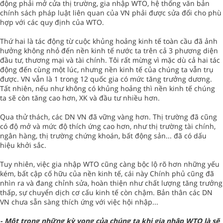
động phải mở cửa thị trường, gia nhập WTO, hệ thống văn bản
chính sách pháp luật liên quan của VN phải được sửa đổi cho phù
hợp với các quy định của WTO.
Thứ hai là tác động từ cuộc khủng hoảng kinh tế toàn cầu đã ảnh
hưởng không nhỏ đến nền kinh tế nước ta trên cả 3 phương diện
đầu tư, thương mại và tài chính. Tôi rất mừng vì mặc dù cả hai tác
động đến cùng một lúc, nhưng nền kinh tế của chúng ta vẫn trụ
được. VN vẫn là 1 trong 12 quốc gia có mức tăng trưởng dương.
Tất nhiên, nếu như không có khủng hoảng thì nền kinh tế chúng
ta sẽ còn tăng cao hơn, XK và đầu tư nhiều hơn.
Qua thử thách, các DN VN đã vững vàng hơn. Thị trường đã cũng
có độ mở và mức độ thích ứng cao hơn, như thị trường tài chính,
ngân hàng, thị trường chứng khoán, bất động sản... đã có dấu
hiệu khởi sắc.
Tuy nhiên, việc gia nhập WTO cũng càng bộc lộ rõ hơn những yếu
kém, bất cập cố hữu của nền kinh tế, cái này Chính phủ cũng đã
nhìn ra và đang chỉnh sửa, hoàn thiện như chất lượng tăng trưởng
thấp, sự chuyển dịch cơ cấu kinh tế còn chậm. Bản thân các DN
VN chưa sẵn sàng thích ứng với việc hội nhập...
- Một trong những kỳ vọng của chúng ta khi gia nhập WTO là sẽ