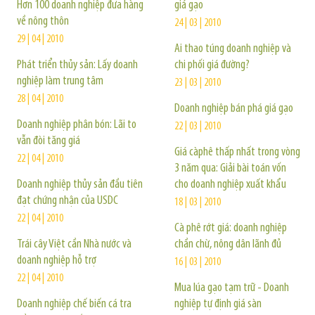
Hơn 100 doanh nghiệp đưa hàng
giá gạo
về nông thôn
24 | 03 | 2010
29 | 04 | 2010
Ai thao túng doanh nghiệp và
Phát triển thủy sản: Lấy doanh
chi phối giá đường?
nghiệp làm trung tâm
23 | 03 | 2010
28 | 04 | 2010
Doanh nghiệp bán phá giá gạo
Doanh nghiệp phân bón: Lãi to
22 | 03 | 2010
vẫn đòi tăng giá
Giá càphê thấp nhất trong vòng
22 | 04 | 2010
3 năm qua: Giải bài toán vốn
Doanh nghiệp thủy sản đầu tiên
cho doanh nghiệp xuất khẩu
đạt chứng nhận của USDC
18 | 03 | 2010
22 | 04 | 2010
Cà phê rớt giá: doanh nghiệp
Trái cây Việt cần Nhà nước và
chần chừ, nông dân lãnh đủ
doanh nghiệp hỗ trợ
16 | 03 | 2010
22 | 04 | 2010
Mua lúa gạo tạm trữ - Doanh
Doanh nghiệp chế biến cá tra
nghiệp tự định giá sàn