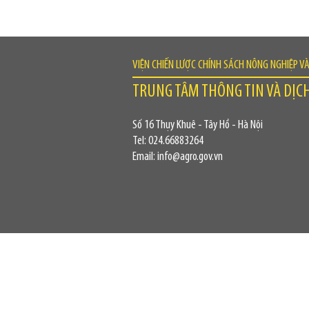
VIỆN CHIẾN LƯỢC CHÍNH SÁCH NÔNG NGHIỆP V
TRUNG TÂM THÔNG TIN VÀ DỊC
Số 16 Thụy Khuê - Tây Hồ - Hà Nội
Tel: 024.66883264
Email: info@agro.gov.vn