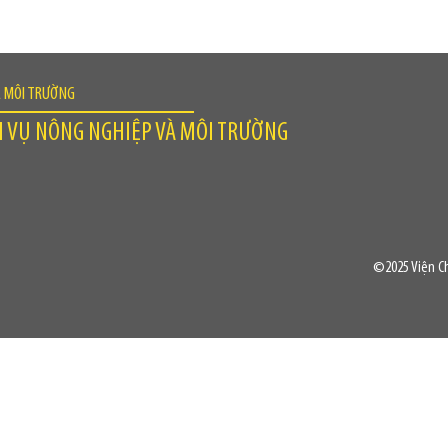
À MÔI TRƯỜNG
H VỤ NÔNG NGHIỆP VÀ MÔI TRƯỜNG
©2025 Viện Ch