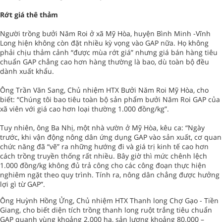
Rớt giá thê thảm
Người trồng bưởi Năm Roi ở xã Mỹ Hòa, huyện Bình Minh -Vĩnh
Long hiện không còn đặt nhiều kỳ vọng vào GAP nữa. Họ không
phải chịu thảm cảnh “được mùa rớt giá” nhưng giá bán hàng tiêu
chuẩn GAP chẳng cao hơn hàng thường là bao, dù toàn bộ đều
dành xuất khẩu.
Ông Trần Văn Sang, Chủ nhiệm HTX Bưởi Năm Roi Mỹ Hòa, cho
biết: “Chúng tôi bao tiêu toàn bộ sản phẩm bưởi Năm Roi GAP của
xã viên với giá cao hơn loại thường 1.000 đồng/kg”.
Tuy nhiên, ông Ba Nhị, một nhà vườn ở Mỹ Hòa, kêu ca: “Ngày
trước, khi vận động nông dân ứng dụng GAP vào sản xuất, cơ quan
chức năng đã “vẽ” ra những hướng đi và giá trị kinh tế cao hơn
cách trồng truyền thống rất nhiều. Bây giờ thì mức chênh lệch
1.000 đồng/kg không đủ trả công cho các công đoạn thực hiện
nghiêm ngặt theo quy trình. Tính ra, nông dân chẳng được hưởng
lợi gì từ GAP”.
Ông Huỳnh Hồng Ửng, Chủ nhiệm HTX Thanh long Chợ Gạo - Tiền
Giang, cho biết diện tích trồng thanh long ruột trắng tiêu chuẩn
GAP quanh vùng khoảng 2.000 ha, sản lượng khoảng 80.000 –