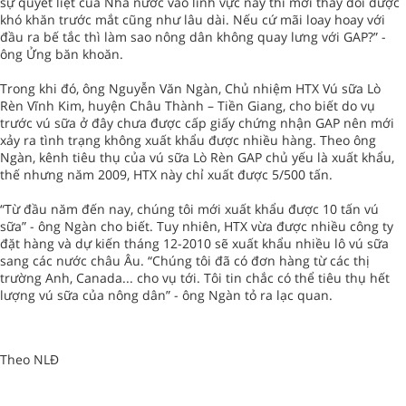
sự quyết liệt của Nhà nước vào lĩnh vực này thì mới thay đổi được
khó khăn trước mắt cũng như lâu dài. Nếu cứ mãi loay hoay với
đầu ra bế tắc thì làm sao nông dân không quay lưng với GAP?” -
ông Ửng băn khoăn.
Trong khi đó, ông Nguyễn Văn Ngàn, Chủ nhiệm HTX Vú sữa Lò
Rèn Vĩnh Kim, huyện Châu Thành – Tiền Giang, cho biết do vụ
trước vú sữa ở đây chưa được cấp giấy chứng nhận GAP nên mới
xảy ra tình trạng không xuất khẩu được nhiều hàng. Theo ông
Ngàn, kênh tiêu thụ của vú sữa Lò Rèn GAP chủ yếu là xuất khẩu,
thế nhưng năm 2009, HTX này chỉ xuất được 5/500 tấn.
“Từ đầu năm đến nay, chúng tôi mới xuất khẩu được 10 tấn vú
sữa” - ông Ngàn cho biết. Tuy nhiên, HTX vừa được nhiều công ty
đặt hàng và dự kiến tháng 12-2010 sẽ xuất khẩu nhiều lô vú sữa
sang các nước châu Âu. “Chúng tôi đã có đơn hàng từ các thị
trường Anh, Canada... cho vụ tới. Tôi tin chắc có thể tiêu thụ hết
lượng vú sữa của nông dân” - ông Ngàn tỏ ra lạc quan.
Theo NLĐ