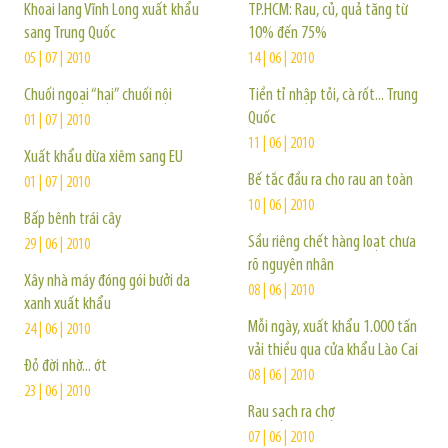
Khoai lang Vĩnh Long xuất khẩu
TP.HCM: Rau, củ, quả tăng từ
sang Trung Quốc
10% đến 75%
05 | 07 | 2010
14 | 06 | 2010
Chuối ngoại “hại” chuối nội
Tiền tỉ nhập tỏi, cà rốt... Trung
Quốc
01 | 07 | 2010
11 | 06 | 2010
Xuất khẩu dừa xiêm sang EU
Bế tắc đầu ra cho rau an toàn
01 | 07 | 2010
10 | 06 | 2010
Bấp bênh trái cây
Sầu riêng chết hàng loạt chưa
29 | 06 | 2010
rõ nguyên nhân
Xây nhà máy đóng gói bưởi da
08 | 06 | 2010
xanh xuất khẩu
Mỗi ngày, xuất khẩu 1.000 tấn
24 | 06 | 2010
vải thiều qua cửa khẩu Lào Cai
Đỏ đời nhờ... ớt
08 | 06 | 2010
23 | 06 | 2010
Rau sạch ra chợ
07 | 06 | 2010